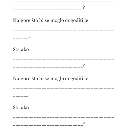
___________________________?
Najgore što bi se moglo dogoditi je
_______________________________________
______.
Šta ako
_______________________________________
___________________________?
Najgore što bi se moglo dogoditi je
_______________________________________
______.
Šta ako
_______________________________________
___________________________?