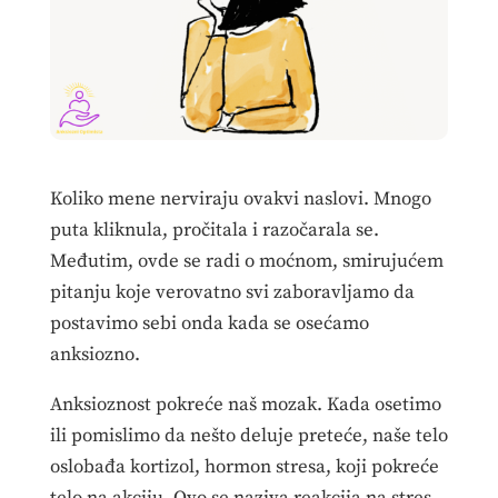
Koliko mene nerviraju ovakvi naslovi. Mnogo
puta kliknula, pročitala i razočarala se.
Međutim, ovde se radi o moćnom, smirujućem
pitanju koje verovatno svi zaboravljamo da
postavimo sebi onda kada se osećamo
anksiozno.
Anksioznost pokreće naš mozak. Kada osetimo
ili pomislimo da nešto deluje preteće, naše telo
oslobađa kortizol, hormon stresa, koji pokreće