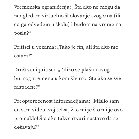
Vremenska ograničenja: „Šta ako ne mogu da
nadgledam virtuelno školovanje svog sina (ili
da ga odvedem u školu) i budem na vreme na
poslu?“
Pritisci u vezama: „Tako je fin, ali šta ako me
ostavi?“
Društveni pritisci: „Toliko se plašim ovog
burnog vremena u kom živimo! Šta ako se sve
raspadne?“
Preopterećenost informacijama: „Mislio sam
da sam video tvoj tekst, žao mi je što mi je ovo
promaklo! Šta ako takve stvari nastave da se
dešavaju?“