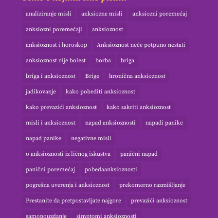
analiziranje misli
anksiozne misli
anksiozni poremećaj
anksiozni poremećaji
anksioznost
anksioznost i horoskop
Anksioznost neće potpuno nestati
anksioznost nije bolest
borba
briga
briga i anksioznost
Brige
hronična anksioznost
jadikovanje
kako pobediti anksioznost
kako prevazići anksioznost
kako sakriti anksioznost
misli i anksioznost
napad anksioznosti
napadi panike
napad panike
negativne misli
o anksioznosti iz ličnog iskustva
panični napad
panični poremećaj
pobedaanksioznosti
pogrešna uverenja i anksioznost
prekomerno razmišljanje
Prestanite da pretpostavljate najgore
prevazići anksioznost
samopouzdanje
simptomi anksioznosti