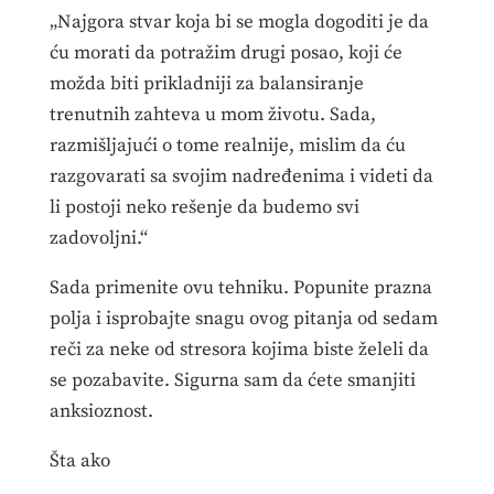
„Najgora stvar koja bi se mogla dogoditi je da
ću morati da potražim drugi posao, koji će
možda biti prikladniji za balansiranje
trenutnih zahteva u mom životu. Sada,
razmišljajući o tome realnije, mislim da ću
razgovarati sa svojim nadređenima i videti da
li postoji neko rešenje da budemo svi
zadovoljni.“
Sada primenite ovu tehniku. Popunite prazna
polja i isprobajte snagu ovog pitanja od sedam
reči za neke od stresora kojima biste želeli da
se pozabavite. Sigurna sam da ćete smanjiti
anksioznost.
Šta ako
_______________________________________