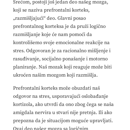
Srećom, postoji još jedan deo našeg mozga,
koji se naziva prefrontalni korteks,
„razmišljajući“ deo. Glavni posao
prefrontalnog korteksa je da pruži logično
razmišljanje koje će nam pomoći da
kontrolišemo svoje emocionalne reakcije na
stres. Odgovoran je za racionalno mišljenje i
rasuđivanje, socijalno ponašanje i motorno
planiranje. Naš mozak koji reaguje može biti
ukroćen našim mozgom koji razmišlja.
Prefrontalni korteks može obuzdati naš
odgovor na stres, usporavajući oslobađanje
kortizola, ako utvrdi da ono zbog čega se naša
amigdala nervira u stvari nije pretnja. Ili ako
prepozna da je situacijom moguće upravljati.
Ovaj deo našeg mozga sa logičnim