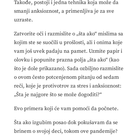
Takođe, postoji i jedna tehnika koja može da
smanji anksioznost, a primenljiva je za sve
uzraste.
Zatvorite oči i razmislite o „šta ako“ mislima sa
kojim ste se suočili u prošlosti, ali i onima koje
vam još uvek padaju na pamet. Uzmite papir i
olovku i popunite prazna polja „šta ako“ (kao
što je dole prikazano). Sada ozbiljno razmislite
o ovom često potcenjenom pitanju od sedam
reči, koje je protivotrov za stres i anksioznost:
„Šta je najgore što se može dogoditi?“
Evo primera koji će vam pomoći da počnete.
Šta ako izgubim posao dok pokušavam da se
brinem o svojoj deci, tokom ove pandemije?