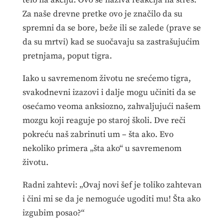
telo na akciju. Ovo se naziva reakcija na stres.
Za naše drevne pretke ovo je značilo da su
spremni da se bore, beže ili se zalede (prave se
da su mrtvi) kad se suočavaju sa zastrašujućim
pretnjama, poput tigra.
Iako u savremenom životu ne srećemo tigra,
svakodnevni izazovi i dalje mogu učiniti da se
osećamo veoma anksiozno, zahvaljujući našem
mozgu koji reaguje po staroj školi. Dve reči
pokreću naš zabrinuti um – šta ako. Evo
nekoliko primera „šta ako“ u savremenom
životu.
Radni zahtevi: „Ovaj novi šef je toliko zahtevan
i čini mi se da je nemoguće ugoditi mu! Šta ako
izgubim posao?“