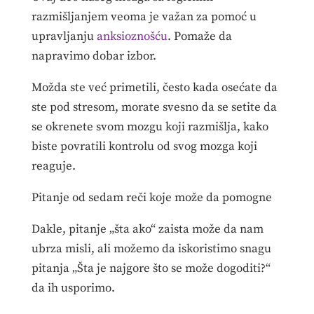
razmišljanjem veoma je važan za pomoć u
upravljanju
anksioznošću
. Pomaže da
napravimo dobar izbor.
Možda ste već primetili, često kada osećate da
ste pod stresom, morate svesno da se setite da
se okrenete svom mozgu koji razmišlja, kako
biste povratili kontrolu od svog mozga koji
reaguje.
Pitanje od sedam reči koje može da pomogne
Dakle, pitanje „šta ako“ zaista može da nam
ubrza misli, ali možemo da iskoristimo snagu
pitanja „Šta je najgore što se može dogoditi?“
da ih usporimo.