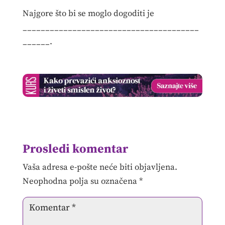
Najgore što bi se moglo dogoditi je
_______________________________________
______.
Prosledi komentar
Vaša adresa e-pošte neće biti objavljena.
Neophodna polja su označena
*