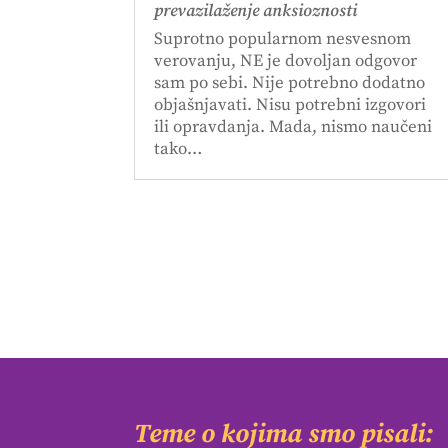
prevazilaženje anksioznosti
Suprotno popularnom nesvesnom
verovanju, NE je dovoljan odgovor
sam po sebi. Nije potrebno dodatno
objašnjavati. Nisu potrebni izgovori
ili opravdanja. Mada, nismo naučeni
tako…
Teme o kojima smo pisali: