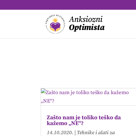
Zašto nam je toliko teško da
kažemo „NE“?
14.10.2020.
|
Tehnike i alati za