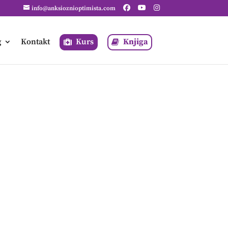
info@anksioznioptimista.com
g
Kontakt
Kurs
Knjiga