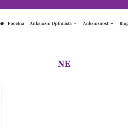
Početna
Anksiozni Optimista
Anksioznost
Blo
NE