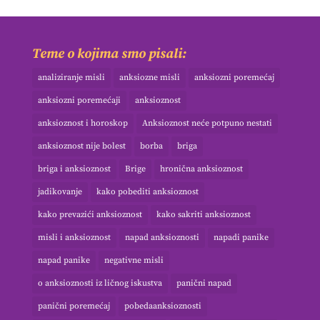
Teme o kojima smo pisali:
analiziranje misli
anksiozne misli
anksiozni poremećaj
anksiozni poremećaji
anksioznost
anksioznost i horoskop
Anksioznost neće potpuno nestati
anksioznost nije bolest
borba
briga
briga i anksioznost
Brige
hronična anksioznost
jadikovanje
kako pobediti anksioznost
kako prevazići anksioznost
kako sakriti anksioznost
misli i anksioznost
napad anksioznosti
napadi panike
napad panike
negativne misli
o anksioznosti iz ličnog iskustva
panični napad
panični poremećaj
pobedaanksioznosti