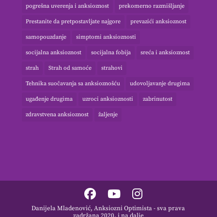
pogrešna uverenja i anksioznost
prekomerno razmišljanje
Prestanite da pretpostavljate najgore
prevazići anksioznost
samopouzdanje
simptomi anksioznosti
socijalna anksioznost
socijalna fobija
sreća i anksioznost
strah
Strah od samoće
strahovi
Tehnika suočavanja sa anksioznošću
udovoljavanje drugima
ugađenje drugima
uzroci anksioznosti
zabrinutost
zdravstvena anksioznost
žaljenje
Danijela Mladenović, Anksiozni Optimista - sva prava
zadržana 2020. i na dalje