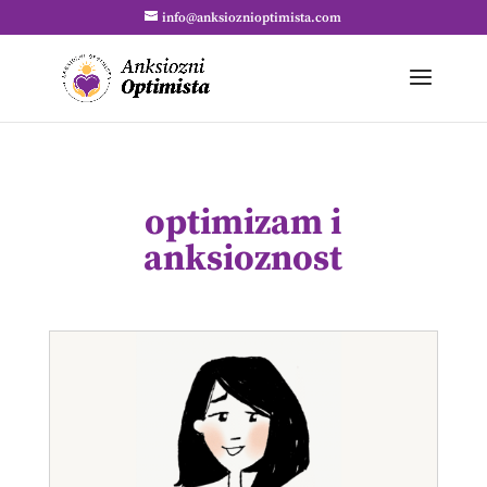
info@anksioznioptimista.com
optimizam i
anksioznost