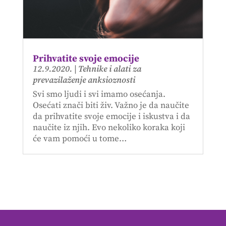
Prihvatite svoje emocije
12.9.2020.
|
Tehnike i alati za
prevazilaženje anksioznosti
Svi smo ljudi i svi imamo osećanja.
Osećati znači biti živ. Važno je da naučite
da prihvatite svoje emocije i iskustva i da
naučite iz njih. Evo nekoliko koraka koji
će vam pomoći u tome…