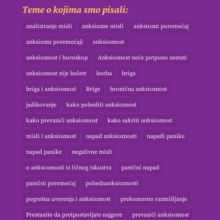
Teme o kojima smo pisali:
analiziranje misli
anksiozne misli
anksiozni poremećaj
anksiozni poremećaji
anksioznost
anksioznost i horoskop
Anksioznost neće potpuno nestati
anksioznost nije bolest
borba
briga
briga i anksioznost
Brige
hronična anksioznost
jadikovanje
kako pobediti anksioznost
kako prevazići anksioznost
kako sakriti anksioznost
misli i anksioznost
napad anksioznosti
napadi panike
napad panike
negativne misli
o anksioznosti iz ličnog iskustva
panični napad
panični poremećaj
pobedaanksioznosti
pogrešna uverenja i anksioznost
prekomerno razmišljanje
Prestanite da pretpostavljate najgore
prevazići anksioznost