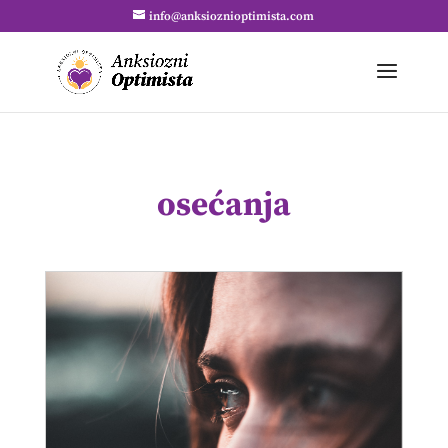
info@anksioznioptimista.com
osećanja