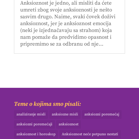
Anksioznost je jedno, ali misliti da ćete
umreti zbog svoje anksioznosti je nešto
sasvim drugo. Naime, svaki čovek doživi
anksioznost, jer je anksioznost emocija
(neki je izjednačavaju sa strahom) koja
nam pomaže da predvidimo opasnost i
pripremimo se za odbranu od nje…
Teme o kojima smo pisali:
analiziranje misli
anksiozne misli
anksiozni poremećaj
anksiozni poremećaji
anksioznost
anksioznost i horoskop
Anksioznost neće potpuno nestati