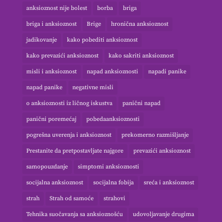
anksioznost nije bolest
borba
briga
briga i anksioznost
Brige
hronična anksioznost
jadikovanje
kako pobediti anksioznost
kako prevazići anksioznost
kako sakriti anksioznost
misli i anksioznost
napad anksioznosti
napadi panike
napad panike
negativne misli
o anksioznosti iz ličnog iskustva
panični napad
panični poremećaj
pobedaanksioznosti
pogrešna uverenja i anksioznost
prekomerno razmišljanje
Prestanite da pretpostavljate najgore
prevazići anksioznost
samopouzdanje
simptomi anksioznosti
socijalna anksioznost
socijalna fobija
sreća i anksioznost
strah
Strah od samoće
strahovi
Tehnika suočavanja sa anksioznošću
udovoljavanje drugima