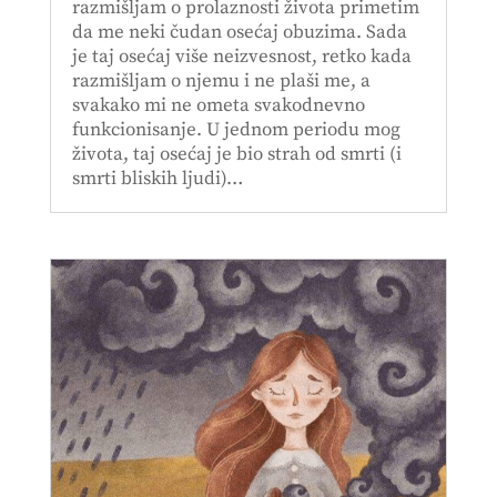
razmišljam o prolaznosti života primetim
da me neki čudan osećaj obuzima. Sada
je taj osećaj više neizvesnost, retko kada
razmišljam o njemu i ne plaši me, a
svakako mi ne ometa svakodnevno
funkcionisanje. U jednom periodu mog
života, taj osećaj je bio strah od smrti (i
smrti bliskih ljudi)…