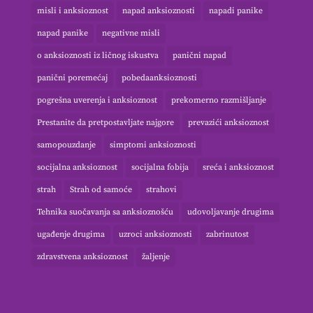
misli i anksioznost
napad anksioznosti
napadi panike
napad panike
negativne misli
o anksioznosti iz ličnog iskustva
panični napad
panični poremećaj
pobedaanksioznosti
pogrešna uverenja i anksioznost
prekomerno razmišljanje
Prestanite da pretpostavljate najgore
prevazići anksioznost
samopouzdanje
simptomi anksioznosti
socijalna anksioznost
socijalna fobija
sreća i anksioznost
strah
Strah od samoće
strahovi
Tehnika suočavanja sa anksioznošću
udovoljavanje drugima
ugađenje drugima
uzroci anksioznosti
zabrinutost
zdravstvena anksioznost
žaljenje