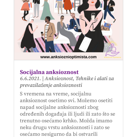
Socijalna anksioznost
6.6.2021.
|
Anksioznost
,
Tehnike i alati za
prevazilaženje anksioznosti
S vremena na vreme, socijalnu
anksioznost osetimo svi. Možemo osetiti
napad socijalne anksioznosti zbog
određenih događaja ili ljudi ili zato što se
trenutno osećamo krhko. Možda imamo
neku drugu vrstu anksioznosti i zato se
osećamo nesigurno da bi ostvarili