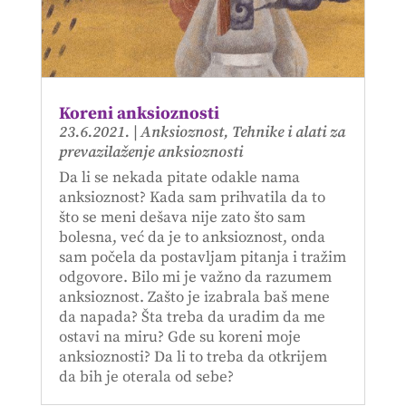
Koreni anksioznosti
23.6.2021.
|
Anksioznost
,
Tehnike i alati za
prevazilaženje anksioznosti
Da li se nekada pitate odakle nama
anksioznost? Kada sam prihvatila da to
što se meni dešava nije zato što sam
bolesna, već da je to anksioznost, onda
sam počela da postavljam pitanja i tražim
odgovore. Bilo mi je važno da razumem
anksioznost. Zašto je izabrala baš mene
da napada? Šta treba da uradim da me
ostavi na miru? Gde su koreni moje
anksioznosti? Da li to treba da otkrijem
da bih je oterala od sebe?