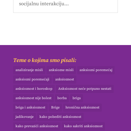
socijalnu interakciju…
Teme o kojima smo pisali:
analiziranje misli
anksiozne misli
anksiozni poremećaj
anksiozni poremećaji
anksioznost
anksioznost i horoskop
Anksioznost neće potpuno nestati
anksioznost nije bolest
borba
briga
briga i anksioznost
Brige
hronična anksioznost
jadikovanje
kako pobediti anksioznost
kako prevazići anksioznost
kako sakriti anksioznost