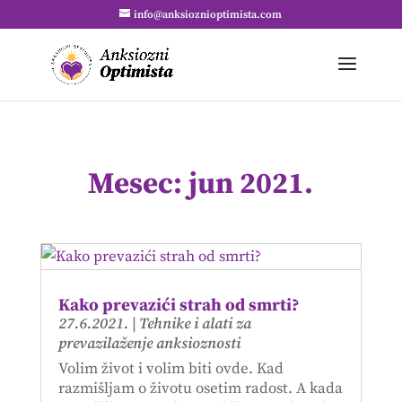
info@anksioznioptimista.com
Mesec:
jun 2021.
Kako prevazići strah od smrti?
27.6.2021.
|
Tehnike i alati za
prevazilaženje anksioznosti
Volim život i volim biti ovde. Kad
razmišljam o životu osetim radost. A kada