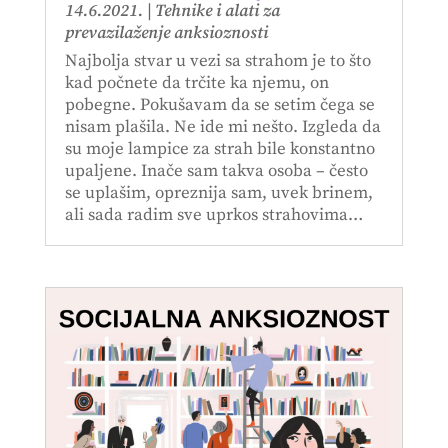
14.6.2021.
|
Tehnike i alati za
prevazilaženje anksioznosti
Najbolja stvar u vezi sa strahom je to što
kad počnete da trčite ka njemu, on
pobegne. Pokušavam da se setim čega se
nisam plašila. Ne ide mi nešto. Izgleda da
su moje lampice za strah bile konstantno
upaljene. Inače sam takva osoba – često
se uplašim, opreznija sam, uvek brinem,
ali sada radim sve uprkos strahovima…