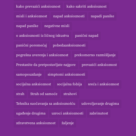
kako prevazići anksioznost
kako sakriti anksioznost
misli i anksioznost
napad anksioznosti
napadi panike
napad panike
negativne misli
o anksioznosti iz ličnog iskustva
panični napad
panični poremećaj
pobedaanksioznosti
pogrešna uverenja i anksioznost
prekomerno razmišljanje
Prestanite da pretpostavljate najgore
prevazići anksioznost
samopouzdanje
simptomi anksioznosti
socijalna anksioznost
socijalna fobija
sreća i anksioznost
strah
Strah od samoće
strahovi
Tehnika suočavanja sa anksioznošću
udovoljavanje drugima
ugađenje drugima
uzroci anksioznosti
zabrinutost
zdravstvena anksioznost
žaljenje