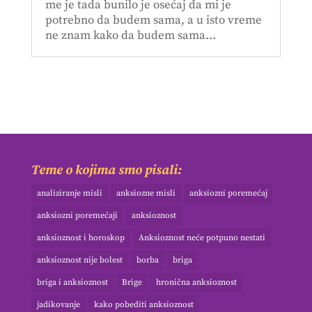
me je tada bunilo je osećaj da mi je
potrebno da budem sama, a u isto vreme
ne znam kako da budem sama…
Teme o kojima smo pisali:
analiziranje misli
anksiozne misli
anksiozni poremećaj
anksiozni poremećaji
anksioznost
anksioznost i horoskop
Anksioznost neće potpuno nestati
anksioznost nije bolest
borba
briga
briga i anksioznost
Brige
hronična anksioznost
jadikovanje
kako pobediti anksioznost