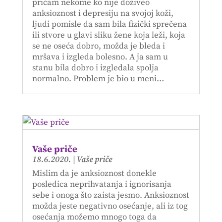
pričam nekome ko nije doživeo
anksioznost i depresiju na svojoj koži,
ljudi pomisle da sam bila fizički sprečena
ili stvore u glavi sliku žene koja leži, koja
se ne oseća dobro, možda je bleda i
mršava i izgleda bolesno. A ja sam u
stanu bila dobro i izgledala spolja
normalno. Problem je bio u meni…
Vaše priče
18.6.2020.
|
Vaše priče
Mislim da je anksioznost donekle
posledica neprihvatanja i ignorisanja
sebe i onoga što zaista jesmo. Anksioznost
možda jeste negativno osećanje, ali iz tog
osećanja možemo mnogo toga da