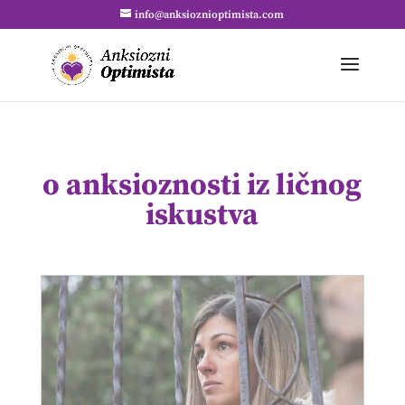
info@anksioznioptimista.com
o anksioznosti iz ličnog
iskustva