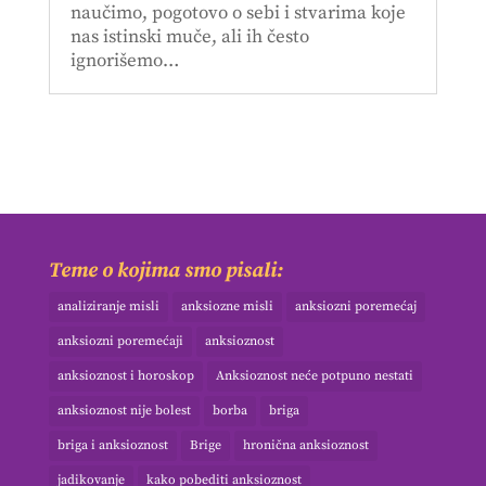
naučimo, pogotovo o sebi i stvarima koje
nas istinski muče, ali ih često
ignorišemo…
Teme o kojima smo pisali:
analiziranje misli
anksiozne misli
anksiozni poremećaj
anksiozni poremećaji
anksioznost
anksioznost i horoskop
Anksioznost neće potpuno nestati
anksioznost nije bolest
borba
briga
briga i anksioznost
Brige
hronična anksioznost
jadikovanje
kako pobediti anksioznost