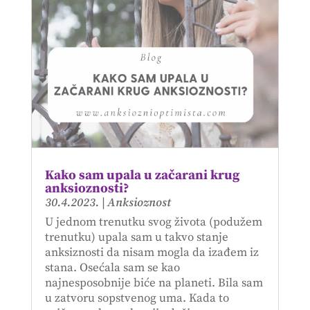
Kako sam upala u začarani krug
anksioznosti?
30.4.2023.
|
Anksioznost
U jednom trenutku svog života (podužem
trenutku) upala sam u takvo stanje
anksiznosti da nisam mogla da izađem iz
stana. Osećala sam se kao
najnesposobnije biće na planeti. Bila sam
u zatvoru sopstvenog uma. Kada to