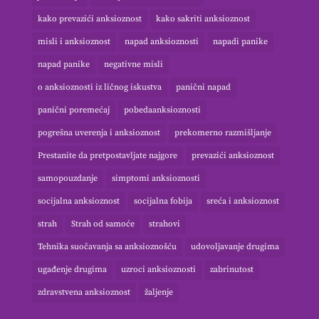
kako prevazići anksioznost
kako sakriti anksioznost
misli i anksioznost
napad anksioznosti
napadi panike
napad panike
negativne misli
o anksioznosti iz ličnog iskustva
panični napad
panični poremećaj
pobedaanksioznosti
pogrešna uverenja i anksioznost
prekomerno razmišljanje
Prestanite da pretpostavljate najgore
prevazići anksioznost
samopouzdanje
simptomi anksioznosti
socijalna anksioznost
socijalna fobija
sreća i anksioznost
strah
Strah od samoće
strahovi
Tehnika suočavanja sa anksioznošću
udovoljavanje drugima
ugađenje drugima
uzroci anksioznosti
zabrinutost
zdravstvena anksioznost
žaljenje