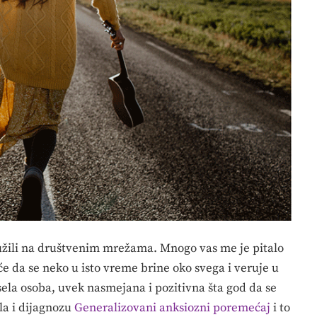
družili na društvenim mrežama. Mnogo vas me je pitalo
e da se neko u isto vreme brine oko svega i veruje u
sela osoba, uvek nasmejana i pozitivna šta god da se
la i dijagnozu
Generalizovani anksiozni poremećaj
i to