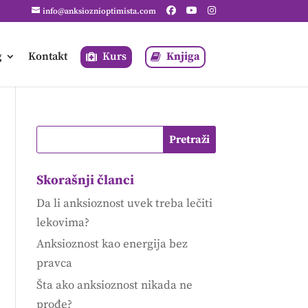
info@anksioznioptimista.com
g
Kontakt
Kurs
Knjiga
Skorašnji članci
Da li anksioznost uvek treba lečiti
lekovima?
Anksioznost kao energija bez
pravca
Šta ako anksioznost nikada ne
prođe?