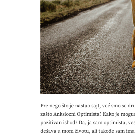
Pre nego što je nastao sajt, već smo se 
zašto Anksiozni Optimista? Kako je moguć
pozitivan ishod? Da, ja sam optimista, ve
dešava u mom životu, ali takođe sam ima