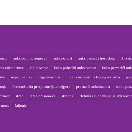
mećaj
anksiozni poremećaji
anksioznost
anksioznost i horoskop
Anksio
čna anksioznost
jadikovanje
kako pobediti anksioznost
kako prevazići ank
ike
napad panike
negativne misli
o anksioznosti iz ličnog iskustva
pan
anje
Prestanite da pretpostavljate najgore
prevazići anksioznost
samopouz
ioznost
strah
Strah od samoće
strahovi
Tehnika suočavanja sa anksiozn
oznost
žaljenje