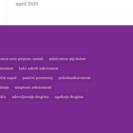
april 2020
znost neće potpuno nestati
anksioznost nije bolest
sioznost
kako sakriti anksioznost
ični napad
panični poremećaj
pobedaanksioznosti
danje
simptomi anksioznosti
ošću
udovoljavanje drugima
ugađenje drugima