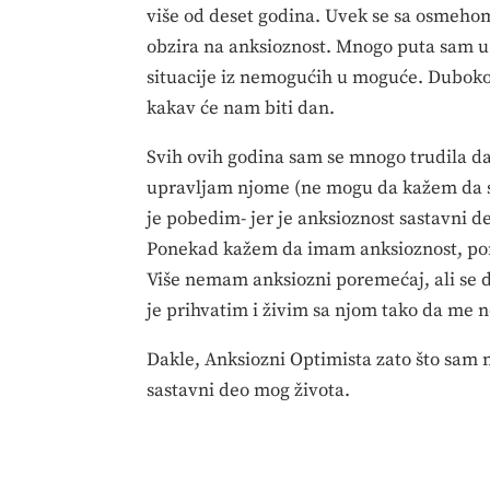
više od deset godina. Uvek se sa osmeh
obzira na anksioznost. Mnogo puta sam u 
situacije iz nemogućih u moguće. Dubok
kakav će nam biti dan.
Svih ovih godina sam se mnogo trudila da
upravljam njome (ne mogu da kažem da se 
je pobedim- jer je anksioznost sastavni d
Ponekad kažem da imam anksioznost, pone
Više nemam anksiozni poremećaj, ali se 
je prihvatim i živim sa njom tako da me n
Dakle, Anksiozni Optimista zato što sam n
sastavni deo mog života.