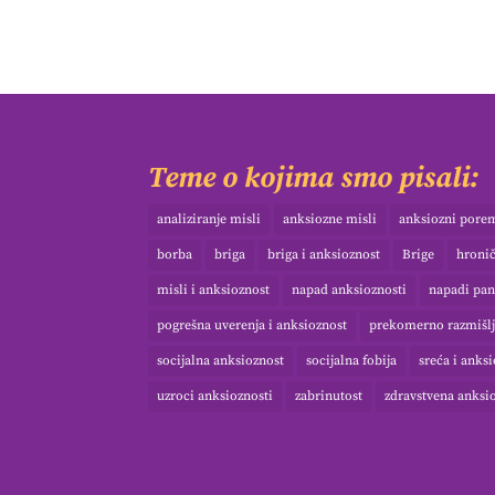
Teme o kojima smo pisali:
analiziranje misli
anksiozne misli
anksiozni pore
borba
briga
briga i anksioznost
Brige
hroni
misli i anksioznost
napad anksioznosti
napadi pan
pogrešna uverenja i anksioznost
prekomerno razmišlj
socijalna anksioznost
socijalna fobija
sreća i anks
uzroci anksioznosti
zabrinutost
zdravstvena anksi