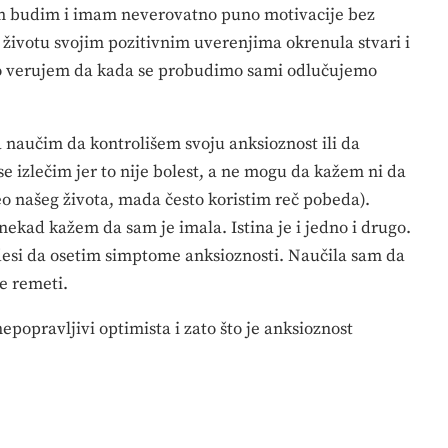
om budim i imam neverovatno puno motivacije bez
životu svojim pozitivnim uverenjima okrenula stvari i
o verujem da kada se probudimo sami odlučujemo
 naučim da kontrolišem svoju anksioznost ili da
izlečim jer to nije bolest, a ne mogu da kažem ni da
eo našeg života, mada često koristim reč pobeda).
kad kažem da sam je imala. Istina je i jedno i drugo.
desi da osetim simptome anksioznosti. Naučila sam da
e remeti.
epopravljivi optimista i zato što je anksioznost