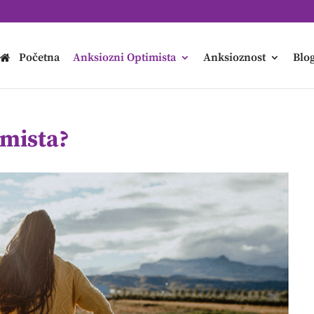
Početna
Anksiozni Optimista
Anksioznost
Blo
imista?