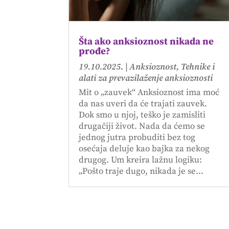
Šta ako anksioznost nikada ne
prođe?
19.10.2025.
|
Anksioznost
,
Tehnike i
alati za prevazilaženje anksioznosti
Mit o „zauvek“ Anksioznost ima moć
da nas uveri da će trajati zauvek.
Dok smo u njoj, teško je zamisliti
drugačiji život. Nada da ćemo se
jednog jutra probuditi bez tog
osećaja deluje kao bajka za nekog
drugog. Um kreira lažnu logiku:
„Pošto traje dugo, nikada je se...