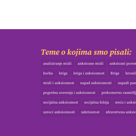
Teme o kojima smo pisali:
analiziranje misli
anksiozne misli
anksiozni pore
borba
briga
briga i anksioznost
Brige
hroni
misli i anksioznost
napad anksioznosti
napadi pan
pogrešna uverenja i anksioznost
prekomerno razmišlj
socijalna anksioznost
socijalna fobija
sreća i anks
uzroci anksioznosti
zabrinutost
zdravstvena anksi