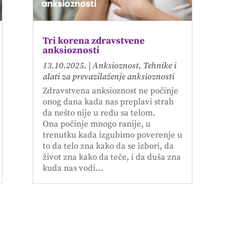
Tri korena zdravstvene
anksioznosti
13.10.2025.
|
Anksioznost
,
Tehnike i
alati za prevazilaženje anksioznosti
Zdravstvena anksioznost ne počinje
onog dana kada nas preplavi strah
da nešto nije u redu sa telom.
Ona počinje mnogo ranije, u
trenutku kada izgubimo poverenje u
to da telo zna kako da se izbori, da
život zna kako da teče, i da duša zna
kuda nas vodi…