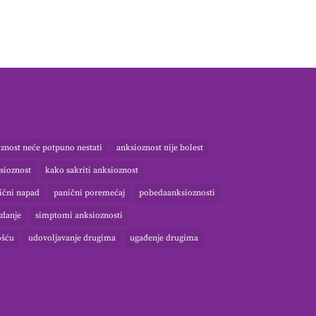
znost neće potpuno nestati
anksioznost nije bolest
sioznost
kako sakriti anksioznost
ični napad
panični poremećaj
pobedaanksioznosti
danje
simptomi anksioznosti
ošću
udovoljavanje drugima
ugađenje drugima