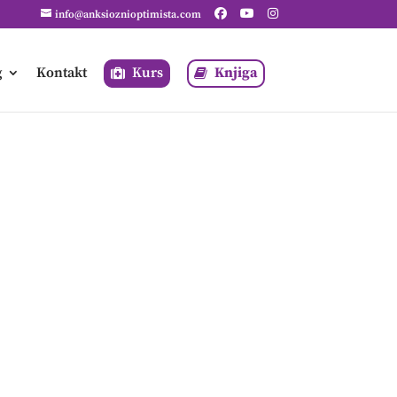
info@anksioznioptimista.com
g
Kontakt
Kurs
Knjiga