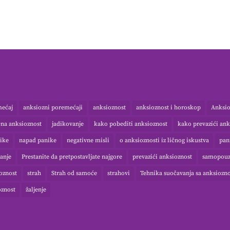
mećaj
anksiozni poremećaji
anksioznost
anksioznost i horoskop
Anksio
čna anksioznost
jadikovanje
kako pobediti anksioznost
kako prevazići ank
ike
napad panike
negativne misli
o anksioznosti iz ličnog iskustva
pan
anje
Prestanite da pretpostavljate najgore
prevazići anksioznost
samopouz
ioznost
strah
Strah od samoće
strahovi
Tehnika suočavanja sa anksiozn
oznost
žaljenje