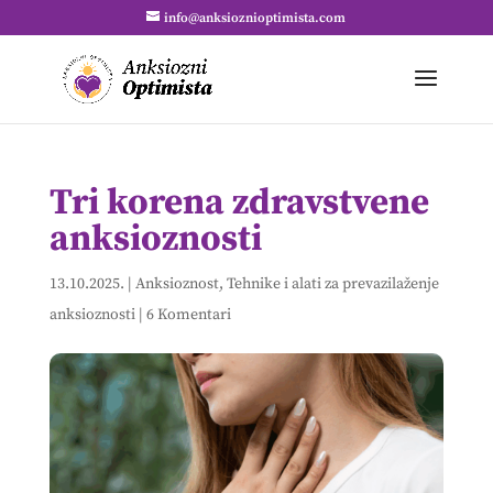
info@anksioznioptimista.com
Tri korena zdravstvene
anksioznosti
13.10.2025.
|
Anksioznost
,
Tehnike i alati za prevazilaženje
anksioznosti
|
6 Komentari