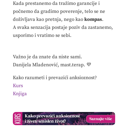
Kada prestanemo da tražimo garancije i
počnemo da gradimo poverenje, telo se ne
doživljava kao pretnja, nego kao
kompas
.
A svaka senzacija postaje poziv da zastanemo,
usporimo i vratimo se sebi.
Važno je da znate da niste sami.
Danijela Mladenović, mast.terap. 💜
Kako razumeti i prevazići anksioznost?
Kurs
Knjiga