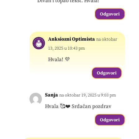
Divan i topao tekst. Hvala!
Odgovori
Anksiozni Optimista
na oktobar
13, 2025 u 10:43 pm
Hvala! 💜
Odgovori
Sanja
na oktobar 19, 2025 u 9:03 pm
Hvala 🥰❤️ Srdačan pozdrav
Odgovori