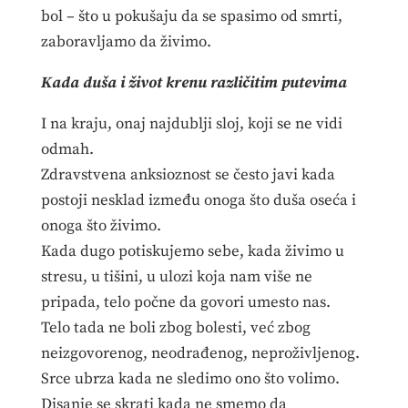
bol – što u pokušaju da se spasimo od smrti,
zaboravljamo da živimo.
Kada duša i život krenu različitim putevima
I na kraju, onaj najdublji sloj, koji se ne vidi
odmah.
Zdravstvena anksioznost se često javi kada
postoji nesklad između onoga što duša oseća i
onoga što živimo.
Kada dugo potiskujemo sebe, kada živimo u
stresu, u tišini, u ulozi koja nam više ne
pripada, telo počne da govori umesto nas.
Telo tada ne boli zbog bolesti, već zbog
neizgovorenog, neodrađenog, neproživljenog.
Srce ubrza kada ne sledimo ono što volimo.
Disanje se skrati kada ne smemo da