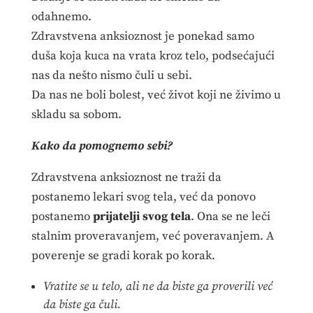
odahnemo.
Zdravstvena anksioznost je ponekad samo
duša koja kuca na vrata kroz telo, podsećajući
nas da nešto nismo čuli u sebi.
Da nas ne boli bolest, već život koji ne živimo u
skladu sa sobom.
Kako da pomognemo sebi?
Zdravstvena anksioznost ne traži da
postanemo lekari svog tela, već da ponovo
postanemo
prijatelji svog tela
. Ona se ne leči
stalnim proveravanjem, već poveravanjem. A
poverenje se gradi korak po korak.
Vratite se u telo, ali ne da biste ga proverili već
da biste ga čuli.