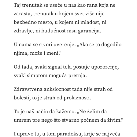
Taj trenutak se useče u nas kao rana koja ne
zarasta, trenutak u kojem svet više nije
bezbedno mesto, u kojem ni mladost, ni
zdravlje, ni budućnost nisu garancija.
U nama se stvori uverenje: „Ako se to dogodilo
njima, može i meni.“
Od tada, svaki signal tela postaje upozorenje,
svaki simptom moguća pretnja.
Zdravstvena anksioznost tada nije strah od
bolesti, to je strah od prolaznosti.
To je naš način da kažemo: „Ne želim da
umrem pre nego što stvarno počnem da živim.“
I upravo tu, u tom paradoksu, krije se najveća