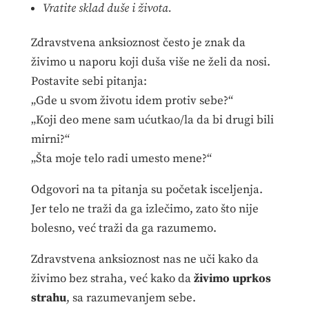
Vratite sklad duše i života.
Zdravstvena anksioznost često je znak da
živimo u naporu koji duša više ne želi da nosi.
Postavite sebi pitanja:
„Gde u svom životu idem protiv sebe?“
„Koji deo mene sam ućutkao/la da bi drugi bili
mirni?“
„Šta moje telo radi umesto mene?“
Odgovori na ta pitanja su početak isceljenja.
Jer telo ne traži da ga izlečimo, zato što nije
bolesno, već traži da ga razumemo.
Zdravstvena anksioznost nas ne uči kako da
živimo bez straha, već kako da
živimo uprkos
strahu
, sa razumevanjem sebe.