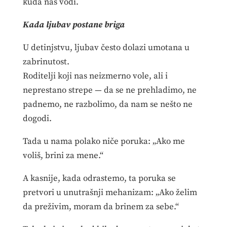
kuda nas vodi.
Kada ljubav postane briga
U detinjstvu, ljubav često dolazi umotana u
zabrinutost.
Roditelji koji nas neizmerno vole, ali i
neprestano strepe — da se ne prehladimo, ne
padnemo, ne razbolimo, da nam se nešto ne
dogodi.
Tada u nama polako niče poruka: „Ako me
voliš, brini za mene.“
A kasnije, kada odrastemo, ta poruka se
pretvori u unutrašnji mehanizam: „Ako želim
da preživim, moram da brinem za sebe.“