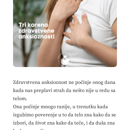
Zdravstvena anksioznost ne počinje onog dana
kada nas preplavi strah da nešto nije u redu sa
telom.
Ona počinje mnogo ranije, u trenutku kada
izgubimo poverenje u to da telo zna kako da se
izbori, da život zna kako da teče, i da duša zna