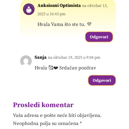
Anksiozni Optimista
na oktobar 13,
2025 u 10:43 pm
Hvala Vama što ste tu. 💜
Odgovori
Sanja
na oktobar 19, 2025 u 9:04 pm
Hvala 🥰❤️ Srdačan pozdrav
Odgovori
Prosledi komentar
Vaša adresa e-pošte neće biti objavljena.
Neophodna polja su označena
*