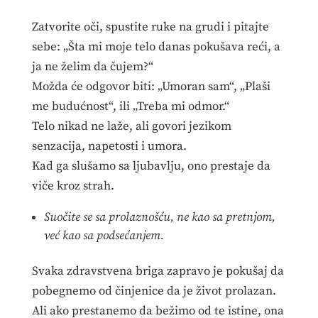
Zatvorite oči, spustite ruke na grudi i pitajte
sebe: „Šta mi moje telo danas pokušava reći, a
ja ne želim da čujem?“
Možda će odgovor biti: „Umoran sam“, „Plaši
me budućnost“, ili „Treba mi odmor.“
Telo nikad ne laže, ali govori jezikom
senzacija, napetosti i umora.
Kad ga slušamo sa ljubavlju, ono prestaje da
viče kroz strah.
Suočite se sa prolaznošću, ne kao sa pretnjom,
već kao sa podsećanjem.
Svaka zdravstvena briga zapravo je pokušaj da
pobegnemo od činjenice da je život prolazan.
Ali ako prestanemo da bežimo od te istine, ona