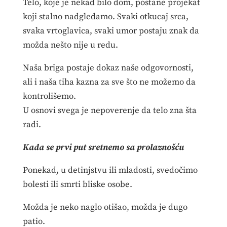
Telo, koje je nekad bilo dom, postane projekat
koji stalno nadgledamo. Svaki otkucaj srca,
svaka vrtoglavica, svaki umor postaju znak da
možda nešto nije u redu.
Naša briga postaje dokaz naše odgovornosti,
ali i naša tiha kazna za sve što ne možemo da
kontrolišemo.
U osnovi svega je nepoverenje da telo zna šta
radi.
Kada se prvi put sretnemo sa prolaznošću
Ponekad, u detinjstvu ili mladosti, svedočimo
bolesti ili smrti bliske osobe.
Možda je neko naglo otišao, možda je dugo
patio.