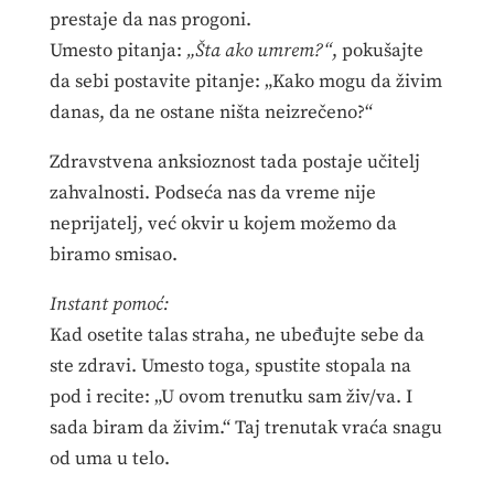
prestaje da nas progoni.
Umesto pitanja:
„Šta ako umrem?“
, pokušajte
da sebi postavite pitanje: „Kako mogu da živim
danas, da ne ostane ništa neizrečeno?“
Zdravstvena anksioznost tada postaje učitelj
zahvalnosti. Podseća nas da vreme nije
neprijatelj, već okvir u kojem možemo da
biramo smisao.
Instant pomoć:
Kad osetite talas straha, ne ubeđujte sebe da
ste zdravi. Umesto toga, spustite stopala na
pod i recite: „U ovom trenutku sam živ/va. I
sada biram da živim.“ Taj trenutak vraća snagu
od uma u telo.