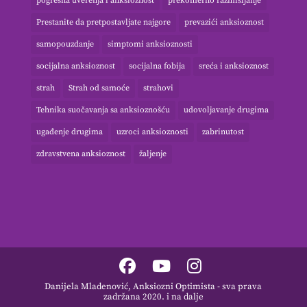
pogrešna uverenja i anksioznost
prekomerno razmišljanje
Prestanite da pretpostavljate najgore
prevazići anksioznost
samopouzdanje
simptomi anksioznosti
socijalna anksioznost
socijalna fobija
sreća i anksioznost
strah
Strah od samoće
strahovi
Tehnika suočavanja sa anksioznošću
udovoljavanje drugima
ugađenje drugima
uzroci anksioznosti
zabrinutost
zdravstvena anksioznost
žaljenje
Danijela Mladenović, Anksiozni Optimista - sva prava
zadržana 2020. i na dalje