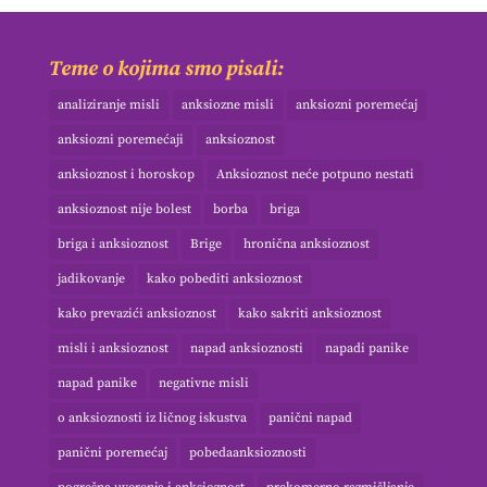
Teme o kojima smo pisali:
analiziranje misli
anksiozne misli
anksiozni poremećaj
anksiozni poremećaji
anksioznost
anksioznost i horoskop
Anksioznost neće potpuno nestati
anksioznost nije bolest
borba
briga
briga i anksioznost
Brige
hronična anksioznost
jadikovanje
kako pobediti anksioznost
kako prevazići anksioznost
kako sakriti anksioznost
misli i anksioznost
napad anksioznosti
napadi panike
napad panike
negativne misli
o anksioznosti iz ličnog iskustva
panični napad
panični poremećaj
pobedaanksioznosti