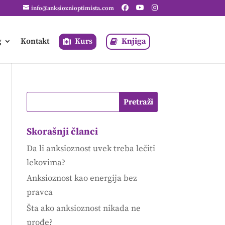
info@anksioznioptimista.com
g
Kontakt
Kurs
Knjiga
Skorašnji članci
Da li anksioznost uvek treba lečiti
lekovima?
Anksioznost kao energija bez
pravca
Šta ako anksioznost nikada ne
prođe?