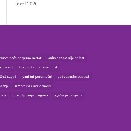
april 2020
znost neće potpuno nestati
anksioznost nije bolest
sioznost
kako sakriti anksioznost
ični napad
panični poremećaj
pobedaanksioznosti
danje
simptomi anksioznosti
ošću
udovoljavanje drugima
ugađenje drugima