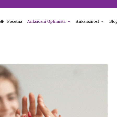
Početna
Anksiozni Optimista
Anksioznost
Blo