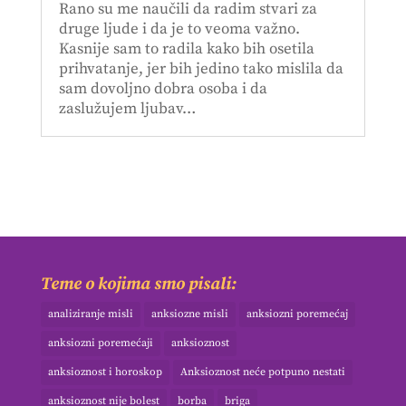
Rano su me naučili da radim stvari za
druge ljude i da je to veoma važno.
Kasnije sam to radila kako bih osetila
prihvatanje, jer bih jedino tako mislila da
sam dovoljno dobra osoba i da
zaslužujem ljubav…
Teme o kojima smo pisali:
analiziranje misli
anksiozne misli
anksiozni poremećaj
anksiozni poremećaji
anksioznost
anksioznost i horoskop
Anksioznost neće potpuno nestati
anksioznost nije bolest
borba
briga