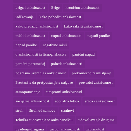
briga i anksioznost
Brige
hronična anksioznost
jadikovanje
kako pobediti anksioznost
kako prevazići anksioznost
kako sakriti anksioznost
misli i anksioznost
napad anksioznosti
napadi panike
napad panike
negativne misli
o anksioznosti iz ličnog iskustva
panični napad
panični poremećaj
pobedaanksioznosti
pogrešna uverenja i anksioznost
prekomerno razmišljanje
Prestanite da pretpostavljate najgore
prevazići anksioznost
samopouzdanje
simptomi anksioznosti
socijalna anksioznost
socijalna fobija
sreća i anksioznost
strah
Strah od samoće
strahovi
Tehnika suočavanja sa anksioznošću
udovoljavanje drugima
ugađenje drugima
uzroci anksioznosti
zabrinutost