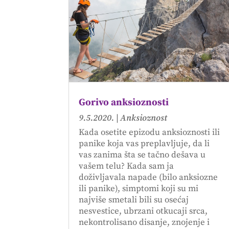
Gorivo anksioznosti
9.5.2020.
|
Anksioznost
Kada osetite epizodu anksioznosti ili
panike koja vas preplavljuje, da li
vas zanima šta se tačno dešava u
vašem telu? Kada sam ja
doživljavala napade (bilo anksiozne
ili panike), simptomi koji su mi
najviše smetali bili su osećaj
nesvestice, ubrzani otkucaji srca,
nekontrolisano disanje, znojenje i