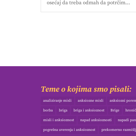
osećaj da treba odmah da potrčim…
Teme o kojima smo pisali:
analiziranje misli
anksiozne misli
anksiozni pore
borba
briga
briga i anksioznost
Brige
hroni
misli i anksioznost
napad anksioznosti
napadi pan
pogrešna uverenja i anksioznost
prekomerno razmišlj