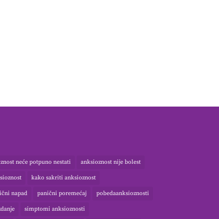
znost neće potpuno nestati
anksioznost nije bolest
sioznost
kako sakriti anksioznost
ični napad
panični poremećaj
pobedaanksioznosti
danje
simptomi anksioznosti