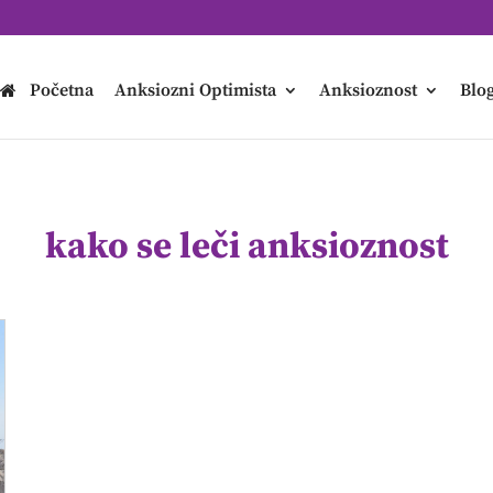
Početna
Anksiozni Optimista
Anksioznost
Blo
kako se leči anksioznost