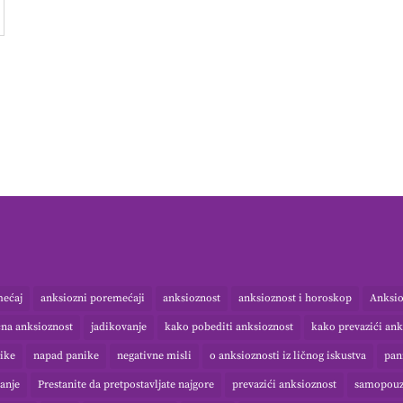
mećaj
anksiozni poremećaji
anksioznost
anksioznost i horoskop
Anksio
čna anksioznost
jadikovanje
kako pobediti anksioznost
kako prevazići ank
ike
napad panike
negativne misli
o anksioznosti iz ličnog iskustva
pan
anje
Prestanite da pretpostavljate najgore
prevazići anksioznost
samopouz