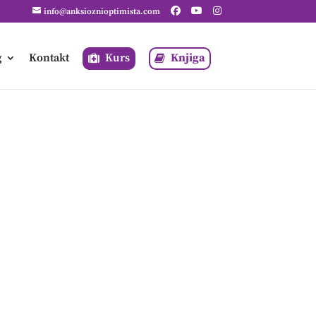
info@anksioznioptimista.com
g
Kontakt
Kurs
Knjiga