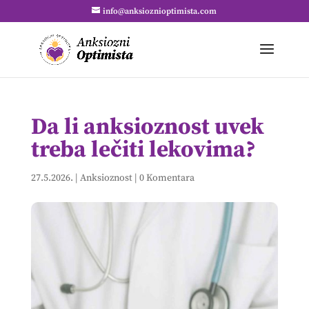
info@anksioznioptimista.com
Da li anksioznost uvek
treba lečiti lekovima?
27.5.2026.
|
Anksioznost
|
0 Komentara