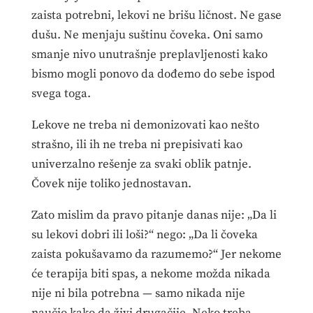
zaista potrebni, lekovi ne brišu ličnost. Ne gase
dušu. Ne menjaju suštinu čoveka. Oni samo
smanje nivo unutrašnje preplavljenosti kako
bismo mogli ponovo da dođemo do sebe ispod
svega toga.
Lekove ne treba ni demonizovati kao nešto
strašno, ili ih ne treba ni prepisivati kao
univerzalno rešenje za svaki oblik patnje.
Čovek nije toliko jednostavan.
Zato mislim da pravo pitanje danas nije: „Da li
su lekovi dobri ili loši?“ nego: „Da li čoveka
zaista pokušavamo da razumemo?“ Jer nekome
će terapija biti spas, a nekome možda nikada
nije ni bila potrebna — samo nikada nije