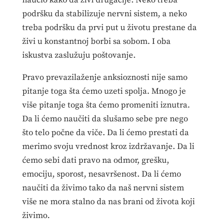
naučio kako da živi drugačije. Neko treba
podršku da stabilizuje nervni sistem, a neko
treba podršku da prvi put u životu prestane da
živi u konstantnoj borbi sa sobom. I oba
iskustva zaslužuju poštovanje.
Pravo prevazilaženje anksioznosti nije samo
pitanje toga šta ćemo uzeti spolja. Mnogo je
više pitanje toga šta ćemo promeniti iznutra.
Da li ćemo naučiti da slušamo sebe pre nego
što telo počne da viče. Da li ćemo prestati da
merimo svoju vrednost kroz izdržavanje. Da li
ćemo sebi dati pravo na odmor, grešku,
emociju, sporost, nesavršenost. Da li ćemo
naučiti da živimo tako da naš nervni sistem
više ne mora stalno da nas brani od života koji
živimo.