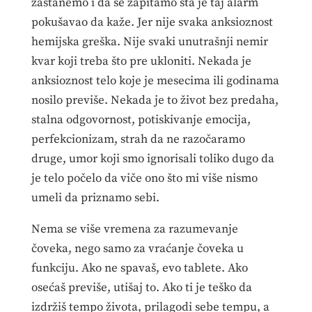
zastanemo i da se zapitamo šta je taj alarm
pokušavao da kaže. Jer nije svaka anksioznost
hemijska greška. Nije svaki unutrašnji nemir
kvar koji treba što pre ukloniti. Nekada je
anksioznost telo koje je mesecima ili godinama
nosilo previše. Nekada je to život bez predaha,
stalna odgovornost, potiskivanje emocija,
perfekcionizam, strah da ne razočaramo
druge, umor koji smo ignorisali toliko dugo da
je telo počelo da viče ono što mi više nismo
umeli da priznamo sebi.
Nema se više vremena za razumevanje
čoveka, nego samo za vraćanje čoveka u
funkciju. Ako ne spavaš, evo tablete. Ako
osećaš previše, utišaj to. Ako ti je teško da
izdržiš tempo života, prilagodi sebe tempu, a