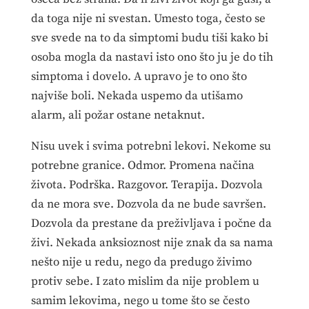
da toga nije ni svestan. Umesto toga, često se
sve svede na to da simptomi budu tiši kako bi
osoba mogla da nastavi isto ono što ju je do tih
simptoma i dovelo. A upravo je to ono što
najviše boli. Nekada uspemo da utišamo
alarm, ali požar ostane netaknut.
Nisu uvek i svima potrebni lekovi. Nekome su
potrebne granice. Odmor. Promena načina
života. Podrška. Razgovor. Terapija. Dozvola
da ne mora sve. Dozvola da ne bude savršen.
Dozvola da prestane da preživljava i počne da
živi. Nekada anksioznost nije znak da sa nama
nešto nije u redu, nego da predugo živimo
protiv sebe. I zato mislim da nije problem u
samim lekovima, nego u tome što se često