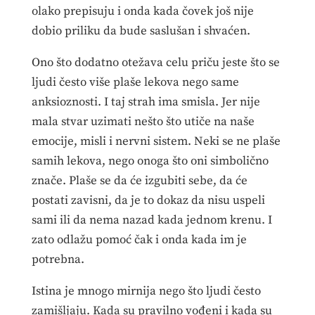
olako prepisuju i onda kada čovek još nije
dobio priliku da bude saslušan i shvaćen.
Ono što dodatno otežava celu priču jeste što se
ljudi često više plaše lekova nego same
anksioznosti. I taj strah ima smisla. Jer nije
mala stvar uzimati nešto što utiče na naše
emocije, misli i nervni sistem. Neki se ne plaše
samih lekova, nego onoga što oni simbolično
znače. Plaše se da će izgubiti sebe, da će
postati zavisni, da je to dokaz da nisu uspeli
sami ili da nema nazad kada jednom krenu. I
zato odlažu pomoć čak i onda kada im je
potrebna.
Istina je mnogo mirnija nego što ljudi često
zamišljaju. Kada su pravilno vođeni i kada su