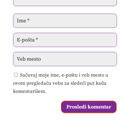
Sačuvaj moje ime, e-poštu i veb mesto u
ovom pregledaču veba za sledeći put kada
komentarišem.