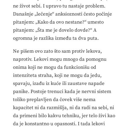
ne život sebi. I upravo tu nastaje problem.
Današnje „lečenje“ anksioznosti često počinje
pitanjem: „Kako da ovo nestane?“ umesto
pitanjem: „Šta me je dovelo dovde?“ A
ogromna je razlika između ta dva puta.
Ne pišem ovo zato što sam protiv lekova,
naprotiv. Lekovi mogu mnogo da pomognu
onima koji ne mogu da funkcionišu od
intenziteta straha, koji ne mogu da jedu,
spavaju, izađu iz kuće ili zaustave napade
panike. Postoje trenuci kada je nervni sistem
toliko preplavljen da čovek više nema
kapacitet ni da razmišlja, ni da radi na sebi, ni
da primeni bilo kakvu tehniku, jer telo živi kao
da je konstantno u opasnosti. I tada lekovi