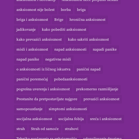
anksioznost nije bolest
borba
briga
briga i anksioznost
Brige
hronična anksioznost
jadikovanje
kako pobediti anksioznost
kako prevazići anksioznost
kako sakriti anksioznost
misli i anksioznost
napad anksioznosti
napadi panike
napad panike
negativne misli
o anksioznosti iz ličnog iskustva
panični napad
panični poremećaj
pobedaanksioznosti
pogrešna uverenja i anksioznost
prekomerno razmišljanje
Prestanite da pretpostavljate najgore
prevazići anksioznost
samopouzdanje
simptomi anksioznosti
socijalna anksioznost
socijalna fobija
sreća i anksioznost
strah
Strah od samoće
strahovi
Tehnika suočavanja sa anksioznošću
udovoljavanje drugima