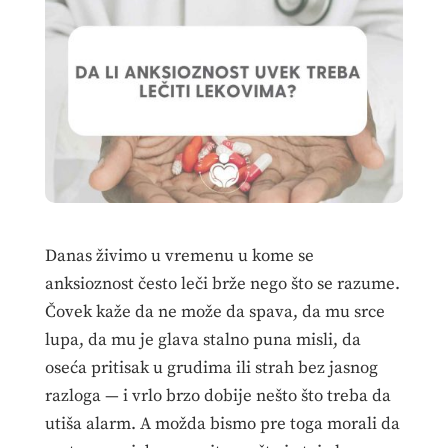
Danas živimo u vremenu u kome se
anksioznost često leči brže nego što se razume.
Čovek kaže da ne može da spava, da mu srce
lupa, da mu je glava stalno puna misli, da
oseća pritisak u grudima ili strah bez jasnog
razloga — i vrlo brzo dobije nešto što treba da
utiša alarm. A možda bismo pre toga morali da