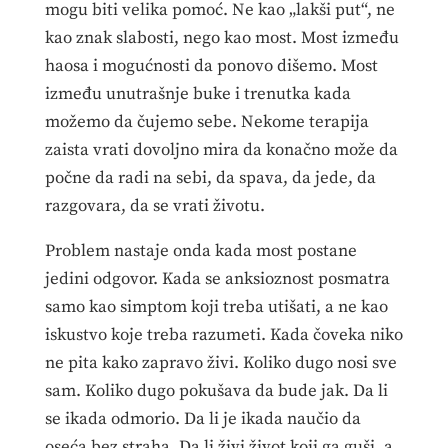
mogu biti velika pomoć. Ne kao „lakši put“, ne
kao znak slabosti, nego kao most. Most između
haosa i mogućnosti da ponovo dišemo. Most
između unutrašnje buke i trenutka kada
možemo da čujemo sebe. Nekome terapija
zaista vrati dovoljno mira da konačno može da
počne da radi na sebi, da spava, da jede, da
razgovara, da se vrati životu.
Problem nastaje onda kada most postane
jedini odgovor. Kada se anksioznost posmatra
samo kao simptom koji treba utišati, a ne kao
iskustvo koje treba razumeti. Kada čoveka niko
ne pita kako zapravo živi. Koliko dugo nosi sve
sam. Koliko dugo pokušava da bude jak. Da li
se ikada odmorio. Da li je ikada naučio da
oseća bez straha. Da li živi život koji ga guši, a