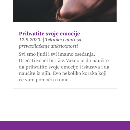
Prihvatite svoje emocije
12.9.2020.
|
Tehnike i alati za
prevazilaženje anksioznosti
Svi smo ljudi i svi imamo osećanja.
Osećati znači biti živ. Važno je da naučite
da prihvatite svoje emocije i iskustva i da
naučite iz njih. Evo nekoliko koraka koji
će vam pomoći u tome…