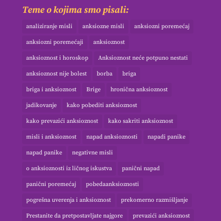
Teme o kojima smo pisali:
analiziranje misli
anksiozne misli
anksiozni poremećaj
anksiozni poremećaji
anksioznost
anksioznost i horoskop
Anksioznost neće potpuno nestati
anksioznost nije bolest
borba
briga
briga i anksioznost
Brige
hronična anksioznost
jadikovanje
kako pobediti anksioznost
kako prevazići anksioznost
kako sakriti anksioznost
misli i anksioznost
napad anksioznosti
napadi panike
napad panike
negativne misli
o anksioznosti iz ličnog iskustva
panični napad
panični poremećaj
pobedaanksioznosti
pogrešna uverenja i anksioznost
prekomerno razmišljanje
Prestanite da pretpostavljate najgore
prevazići anksioznost