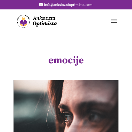
info@anksioznioptimista.com
emocije