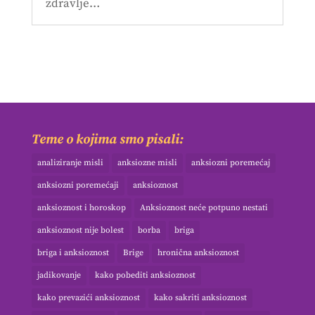
zdravlje…
Teme o kojima smo pisali:
analiziranje misli
anksiozne misli
anksiozni poremećaj
anksiozni poremećaji
anksioznost
anksioznost i horoskop
Anksioznost neće potpuno nestati
anksioznost nije bolest
borba
briga
briga i anksioznost
Brige
hronična anksioznost
jadikovanje
kako pobediti anksioznost
kako prevazići anksioznost
kako sakriti anksioznost