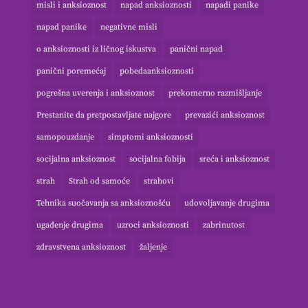
misli i anksioznost
napad anksioznosti
napadi panike
napad panike
negativne misli
o anksioznosti iz ličnog iskustva
panični napad
panični poremećaj
pobedaanksioznosti
pogrešna uverenja i anksioznost
prekomerno razmišljanje
Prestanite da pretpostavljate najgore
prevazići anksioznost
samopouzdanje
simptomi anksioznosti
socijalna anksioznost
socijalna fobija
sreća i anksioznost
strah
Strah od samoće
strahovi
Tehnika suočavanja sa anksioznošću
udovoljavanje drugima
ugađenje drugima
uzroci anksioznosti
zabrinutost
zdravstvena anksioznost
žaljenje