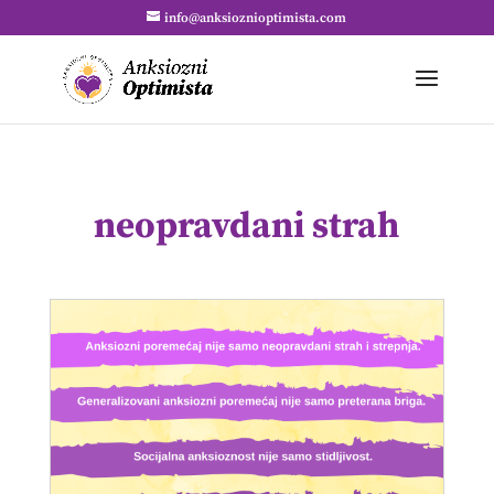
info@anksioznioptimista.com
neopravdani strah