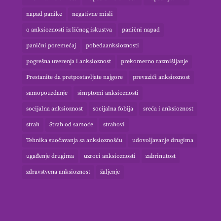
napad panike
negativne misli
o anksioznosti iz ličnog iskustva
panični napad
panični poremećaj
pobedaanksioznosti
pogrešna uverenja i anksioznost
prekomerno razmišljanje
Prestanite da pretpostavljate najgore
prevazići anksioznost
samopouzdanje
simptomi anksioznosti
socijalna anksioznost
socijalna fobija
sreća i anksioznost
strah
Strah od samoće
strahovi
Tehnika suočavanja sa anksioznošću
udovoljavanje drugima
ugađenje drugima
uzroci anksioznosti
zabrinutost
zdravstvena anksioznost
žaljenje