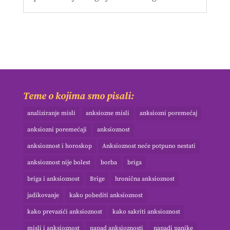
Teme o kojima smo pisali:
analiziranje misli
anksiozne misli
anksiozni poremećaj
anksiozni poremećaji
anksioznost
anksioznost i horoskop
Anksioznost neće potpuno nestati
anksioznost nije bolest
borba
briga
briga i anksioznost
Brige
hronična anksioznost
jadikovanje
kako pobediti anksioznost
kako prevazići anksioznost
kako sakriti anksioznost
misli i anksioznost
napad anksioznosti
napadi panike