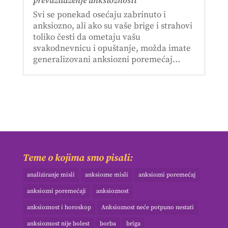
prevazilaženje anksioznosti
Svi se ponekad osećaju zabrinuto i
anksiozno, ali ako su vaše brige i strahovi
toliko česti da ometaju vašu
svakodnevnicu i opuštanje, možda imate
generalizovani anksiozni poremećaj…
Teme o kojima smo pisali:
analiziranje misli
anksiozne misli
anksiozni poremećaj
anksiozni poremećaji
anksioznost
anksioznost i horoskop
Anksioznost neće potpuno nestati
anksioznost nije bolest
borba
briga