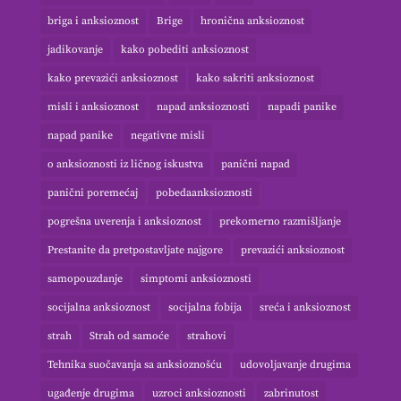
briga i anksioznost
Brige
hronična anksioznost
jadikovanje
kako pobediti anksioznost
kako prevazići anksioznost
kako sakriti anksioznost
misli i anksioznost
napad anksioznosti
napadi panike
napad panike
negativne misli
o anksioznosti iz ličnog iskustva
panični napad
panični poremećaj
pobedaanksioznosti
pogrešna uverenja i anksioznost
prekomerno razmišljanje
Prestanite da pretpostavljate najgore
prevazići anksioznost
samopouzdanje
simptomi anksioznosti
socijalna anksioznost
socijalna fobija
sreća i anksioznost
strah
Strah od samoće
strahovi
Tehnika suočavanja sa anksioznošću
udovoljavanje drugima
ugađenje drugima
uzroci anksioznosti
zabrinutost