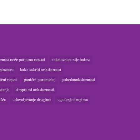
znost neće potpuno nestati
anksioznost nije bolest
sioznost
kako sakriti anksioznost
ični napad
panični poremećaj
pobedaanksioznosti
danje
simptomi anksioznosti
ošću
udovoljavanje drugima
ugađenje drugima