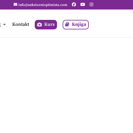
info@anksioznioptimista.com
g
Kontakt
Kurs
Knjiga