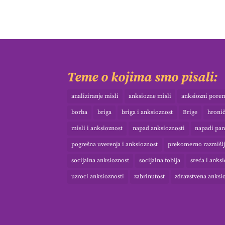
Teme o kojima smo pisali:
analiziranje misli
anksiozne misli
anksiozni pore
borba
briga
briga i anksioznost
Brige
hroni
misli i anksioznost
napad anksioznosti
napadi pan
pogrešna uverenja i anksioznost
prekomerno razmišlj
socijalna anksioznost
socijalna fobija
sreća i anks
uzroci anksioznosti
zabrinutost
zdravstvena anksi