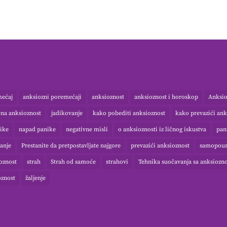
mećaj
anksiozni poremećaji
anksioznost
anksioznost i horoskop
Anksio
čna anksioznost
jadikovanje
kako pobediti anksioznost
kako prevazići ank
ike
napad panike
negativne misli
o anksioznosti iz ličnog iskustva
pan
anje
Prestanite da pretpostavljate najgore
prevazići anksioznost
samopouz
ioznost
strah
Strah od samoće
strahovi
Tehnika suočavanja sa anksiozn
oznost
žaljenje