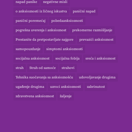
napad panike
negativne misli
o anksioznosti iz ličnog iskustva
panični napad
panični poremećaj
pobedaanksioznosti
pogrešna uverenja i anksioznost
prekomerno razmišljanje
Prestanite da pretpostavljate najgore
prevazići anksioznost
samopouzdanje
simptomi anksioznosti
socijalna anksioznost
socijalna fobija
sreća i anksioznost
strah
Strah od samoće
strahovi
Tehnika suočavanja sa anksioznošću
udovoljavanje drugima
ugađenje drugima
uzroci anksioznosti
zabrinutost
zdravstvena anksioznost
žaljenje