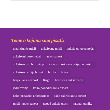
Teme o kojima smo pisali:
analiziranje misli
anksiozne misli
anksiozni poremećaj
anksiozni poremećaji
anksioznost
anksioznost i horoskop
Anksioznost neće potpuno nestati
anksioznost nije bolest
borba
briga
briga i anksioznost
Brige
hronična anksioznost
jadikovanje
kako pobediti anksioznost
kako prevazići anksioznost
kako sakriti anksioznost
misli i anksioznost
napad anksioznosti
napadi panike