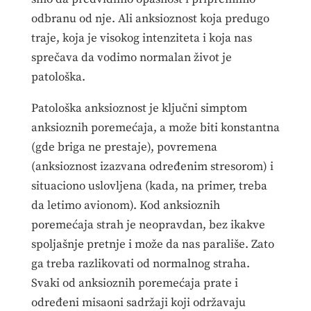
odbranu od nje. Ali anksioznost koja predugo
traje, koja je visokog intenziteta i koja nas
sprečava da vodimo normalan život je
patološka.
Patološka anksioznost je ključni simptom
anksioznih poremećaja, a može biti konstantna
(gde briga ne prestaje), povremena
(anksioznost izazvana određenim stresorom) i
situaciono uslovljena (kada, na primer, treba
da letimo avionom). Kod anksioznih
poremećaja strah je neopravdan, bez ikakve
spoljašnje pretnje i može da nas parališe. Zato
ga treba razlikovati od normalnog straha.
Svaki od anksioznih poremećaja prate i
određeni misaoni sadržaji koji održavaju