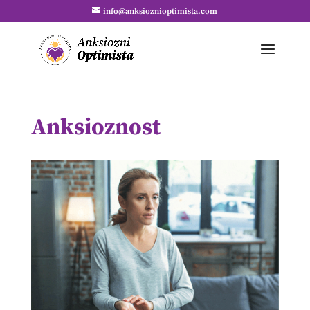
info@anksioznioptimista.com
Anksioznost