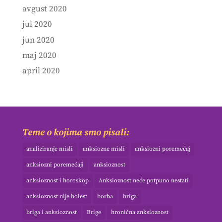
avgust 2020
jul 2020
jun 2020
maj 2020
april 2020
Teme o kojima smo pisali:
analiziranje misli
anksiozne misli
anksiozni poremećaj
anksiozni poremećaji
anksioznost
anksioznost i horoskop
Anksioznost neće potpuno nestati
anksioznost nije bolest
borba
briga
briga i anksioznost
Brige
hronična anksioznost