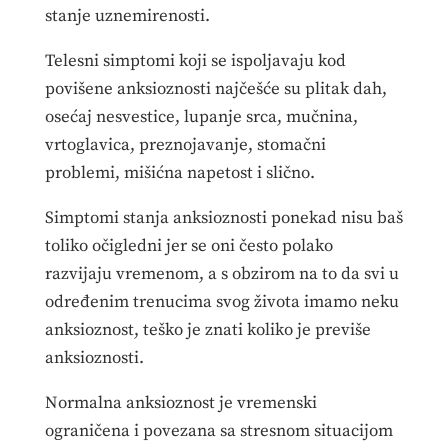
stanje uznemirenosti.
Telesni simptomi koji se ispoljavaju kod
povišene anksioznosti najčešće su plitak dah,
osećaj nesvestice, lupanje srca, mučnina,
vrtoglavica, preznojavanje, stomačni
problemi, mišićna napetost i slično.
Simptomi stanja anksioznosti ponekad nisu baš
toliko očigledni jer se oni često polako
razvijaju vremenom, a s obzirom na to da svi u
određenim trenucima svog života imamo neku
anksioznost, teško je znati koliko je previše
anksioznosti.
Normalna anksioznost je vremenski
ograničena i povezana sa stresnom situacijom