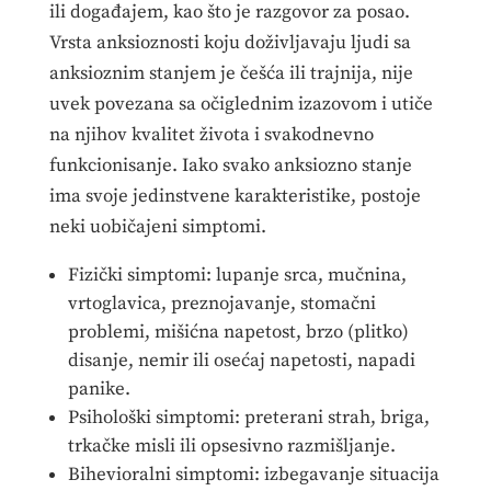
ili događajem, kao što je razgovor za posao.
Vrsta anksioznosti koju doživljavaju ljudi sa
anksioznim stanjem je češća ili trajnija, nije
uvek povezana sa očiglednim izazovom i utiče
na njihov kvalitet života i svakodnevno
funkcionisanje. Iako svako anksiozno stanje
ima svoje jedinstvene karakteristike, postoje
neki uobičajeni simptomi.
Fizički simptomi: lupanje srca, mučnina,
vrtoglavica, preznojavanje, stomačni
problemi, mišićna napetost, brzo (plitko)
disanje, nemir ili osećaj napetosti, napadi
panike.
Psihološki simptomi: preterani strah, briga,
trkačke misli ili opsesivno razmišljanje.
Bihevioralni simptomi: izbegavanje situacija