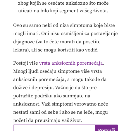
zbog kojih se osećate anksiozno što može
uticati na bilo koji segment vašeg života.
Ovo su samo neki od niza simptoma koje biste
mogli imati. Oni nisu osmišljeni za postavljanje
dijagnoze (za to ćete morati da posetite
lekara), ali se mogu koristiti kao vodič.
Postoji više
vrsta anksioznih poremećaja
.
Mnogi ljudi osećaju simptome više vrsta
anksioznih poremećaja, a mogu takođe da
dožive i depresiju. Važno je da što pre
potražite podršku ako sumnjate na
anksioznost. Vaši simptomi verovatno neće
nestati sami od sebe i ako se ne leče, mogu
početi da preuzimaju vaš život.