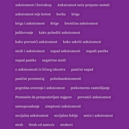
anksioznost i horoskop
Anksioznost neće potpuno nestati
anksioznost nije bolest
borba
briga
briga i anksioznost
Brige
hronična anksioznost
jadikovanje
kako pobediti anksioznost
kako prevazići anksioznost
kako sakriti anksioznost
misli i anksioznost
napad anksioznosti
napadi panike
napad panike
negativne misli
o anksioznosti iz ličnog iskustva
panični napad
panični poremećaj
pobedaanksioznosti
pogrešna uverenja i anksioznost
prekomerno razmišljanje
Prestanite da pretpostavljate najgore
prevazići anksioznost
samopouzdanje
simptomi anksioznosti
socijalna anksioznost
socijalna fobija
sreća i anksioznost
strah
Strah od samoće
strahovi