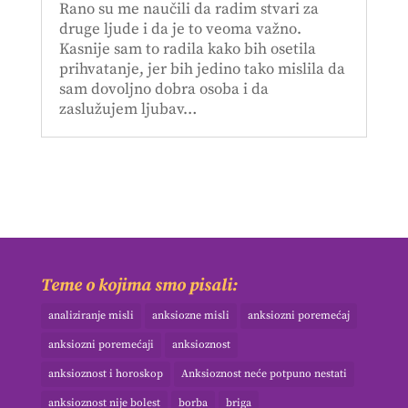
Rano su me naučili da radim stvari za
druge ljude i da je to veoma važno.
Kasnije sam to radila kako bih osetila
prihvatanje, jer bih jedino tako mislila da
sam dovoljno dobra osoba i da
zaslužujem ljubav…
Teme o kojima smo pisali:
analiziranje misli
anksiozne misli
anksiozni poremećaj
anksiozni poremećaji
anksioznost
anksioznost i horoskop
Anksioznost neće potpuno nestati
anksioznost nije bolest
borba
briga