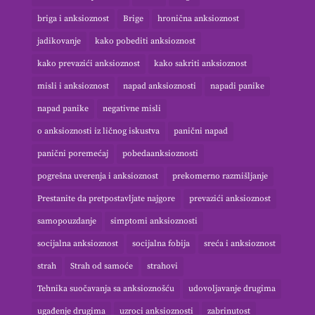
briga i anksioznost
Brige
hronična anksioznost
jadikovanje
kako pobediti anksioznost
kako prevazići anksioznost
kako sakriti anksioznost
misli i anksioznost
napad anksioznosti
napadi panike
napad panike
negativne misli
o anksioznosti iz ličnog iskustva
panični napad
panični poremećaj
pobedaanksioznosti
pogrešna uverenja i anksioznost
prekomerno razmišljanje
Prestanite da pretpostavljate najgore
prevazići anksioznost
samopouzdanje
simptomi anksioznosti
socijalna anksioznost
socijalna fobija
sreća i anksioznost
strah
Strah od samoće
strahovi
Tehnika suočavanja sa anksioznošću
udovoljavanje drugima
ugađenje drugima
uzroci anksioznosti
zabrinutost