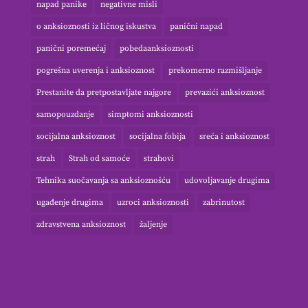
napad panike
negativne misli
o anksioznosti iz ličnog iskustva
panični napad
panični poremećaj
pobedaanksioznosti
pogrešna uverenja i anksioznost
prekomerno razmišljanje
Prestanite da pretpostavljate najgore
prevazići anksioznost
samopouzdanje
simptomi anksioznosti
socijalna anksioznost
socijalna fobija
sreća i anksioznost
strah
Strah od samoće
strahovi
Tehnika suočavanja sa anksioznošću
udovoljavanje drugima
ugađenje drugima
uzroci anksioznosti
zabrinutost
zdravstvena anksioznost
žaljenje