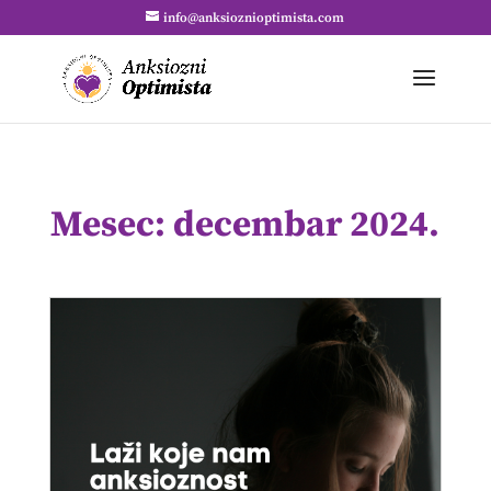
info@anksioznioptimista.com
Mesec:
decembar 2024.