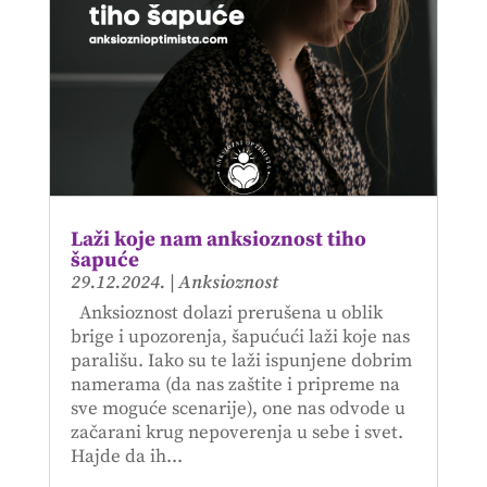
Laži koje nam anksioznost tiho
šapuće
29.12.2024.
|
Anksioznost
Anksioznost dolazi prerušena u oblik
brige i upozorenja, šapućući laži koje nas
parališu. Iako su te laži ispunjene dobrim
namerama (da nas zaštite i pripreme na
sve moguće scenarije), one nas odvode u
začarani krug nepoverenja u sebe i svet.
Hajde da ih...