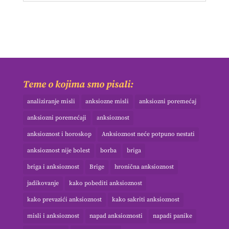
Teme o kojima smo pisali:
analiziranje misli
anksiozne misli
anksiozni poremećaj
anksiozni poremećaji
anksioznost
anksioznost i horoskop
Anksioznost neće potpuno nestati
anksioznost nije bolest
borba
briga
briga i anksioznost
Brige
hronična anksioznost
jadikovanje
kako pobediti anksioznost
kako prevazići anksioznost
kako sakriti anksioznost
misli i anksioznost
napad anksioznosti
napadi panike