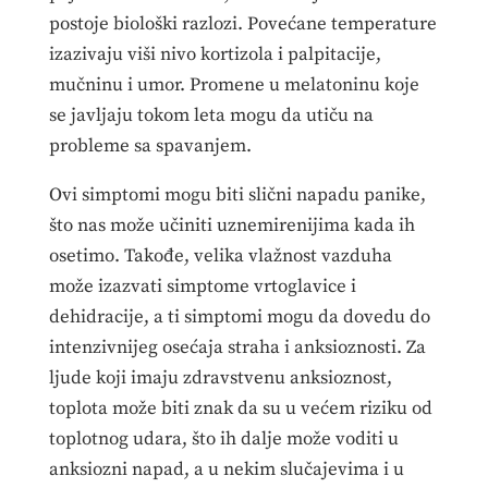
postoje biološki razlozi. Povećane temperature
izazivaju viši nivo kortizola i palpitacije,
mučninu i umor. Promene u melatoninu koje
se javljaju tokom leta mogu da utiču na
probleme sa spavanjem.
Ovi simptomi mogu biti slični napadu panike,
što nas može učiniti uznemirenijima kada ih
osetimo. Takođe, velika vlažnost vazduha
može izazvati simptome vrtoglavice i
dehidracije, a ti simptomi mogu da dovedu do
intenzivnijeg osećaja straha i anksioznosti. Za
ljude koji imaju zdravstvenu anksioznost,
toplota može biti znak da su u većem riziku od
toplotnog udara, što ih dalje može voditi u
anksiozni napad, a u nekim slučajevima i u