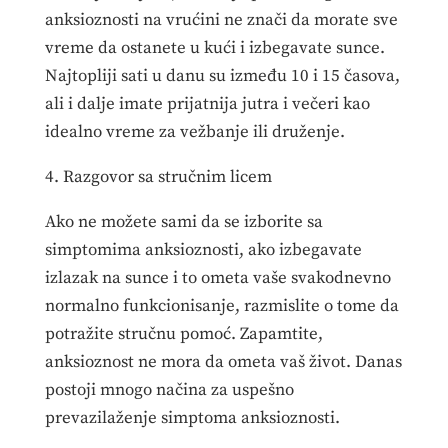
anksioznosti na vrućini ne znači da morate sve
vreme da ostanete u kući i izbegavate sunce.
Najtopliji sati u danu su između 10 i 15 časova,
ali i dalje imate prijatnija jutra i večeri kao
idealno vreme za vežbanje ili druženje.
4. Razgovor sa stručnim licem
Ako ne možete sami da se izborite sa
simptomima anksioznosti, ako izbegavate
izlazak na sunce i to ometa vaše svakodnevno
normalno funkcionisanje, razmislite o tome da
potražite stručnu pomoć. Zapamtite,
anksioznost ne mora da ometa vaš život. Danas
postoji mnogo načina za uspešno
prevazilaženje simptoma anksioznosti.