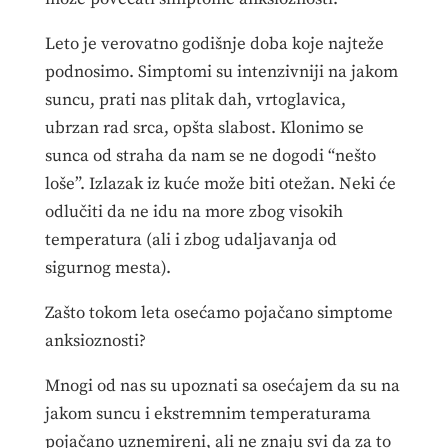
Leto je verovatno godišnje doba koje najteže
podnosimo. Simptomi su intenzivniji na jakom
suncu, prati nas plitak dah, vrtoglavica,
ubrzan rad srca, opšta slabost. Klonimo se
sunca od straha da nam se ne dogodi “nešto
loše”. Izlazak iz kuće može biti otežan. Neki će
odlučiti da ne idu na more zbog visokih
temperatura (ali i zbog udaljavanja od
sigurnog mesta).
Zašto tokom leta osećamo pojačano simptome
anksioznosti?
Mnogi od nas su upoznati sa osećajem da su na
jakom suncu i ekstremnim temperaturama
pojačano uznemireni, ali ne znaju svi da za to