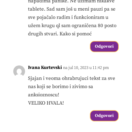
napadima panike. Ne uzimam nikakve
tablete. Sad sam još u meni pauzi pa se
sve pojačalo radim i funkcioniram u
užem krugu ql sam ograničena 80 posto
drugih stvari. Kako si pomoć
Odgovori
Ivana Kurtevski
na jul 10, 2023 u 11:42 pm
Sjajan i veoma ohrabrujuci tekst za sve
nas koji se borimo i zivimo sa
anksioznoscu!
VELIKO HVALA!
Odgovori