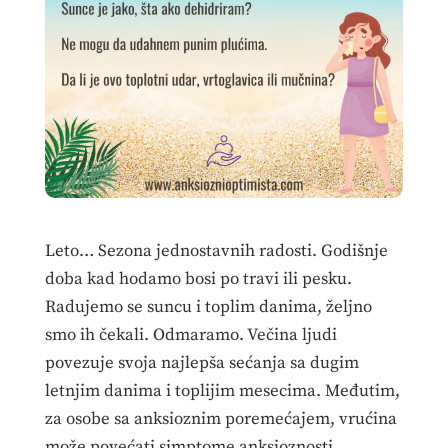
Leto… Sezona jednostavnih radosti. Godišnje
doba kad hodamo bosi po travi ili pesku.
Radujemo se suncu i toplim danima, željno
smo ih čekali. Odmaramo. Večina ljudi
povezuje svoja najlepša sećanja sa dugim
letnjim danima i toplijim mesecima. Međutim,
za osobe sa anksioznim poremećajem, vrućina
može povećati simptome anksioznosti.