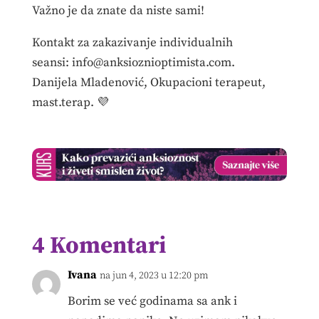
Važno je da znate da niste sami!
Kontakt za zakazivanje individualnih
seansi: info@anksioznioptimista.com.
Danijela Mladenović, Okupacioni terapeut,
mast.terap. 💜
4 Komentari
Ivana
na jun 4, 2023 u 12:20 pm
Borim se već godinama sa ank i