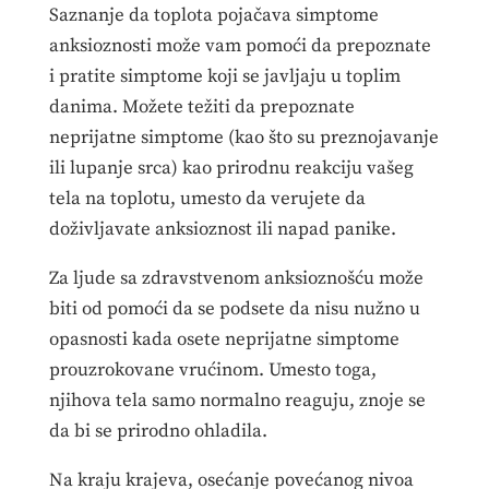
Saznanje da toplota pojačava simptome
anksioznosti može vam pomoći da prepoznate
i pratite simptome koji se javljaju u toplim
danima. Možete težiti da prepoznate
neprijatne simptome (kao što su preznojavanje
ili lupanje srca) kao prirodnu reakciju vašeg
tela na toplotu, umesto da verujete da
doživljavate anksioznost ili napad panike.
Za ljude sa zdravstvenom anksioznošću može
biti od pomoći da se podsete da nisu nužno u
opasnosti kada osete neprijatne simptome
prouzrokovane vrućinom. Umesto toga,
njihova tela samo normalno reaguju, znoje se
da bi se prirodno ohladila.
Na kraju krajeva, osećanje povećanog nivoa