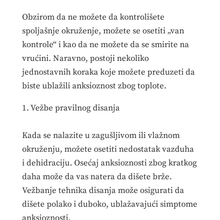
Obzirom da ne možete da kontrolišete
spoljašnje okruženje, možete se osetiti „van
kontrole“ i kao da ne možete da se smirite na
vrućini. Naravno, postoji nekoliko
jednostavnih koraka koje možete preduzeti da
biste ublažili anksioznost zbog toplote.
1. Vežbe pravilnog disanja
Kada se nalazite u zagušljivom ili vlažnom
okruženju, možete osetiti nedostatak vazduha
i dehidraciju. Osećaj anksioznosti zbog kratkog
daha može da vas natera da dišete brže.
Vežbanje tehnika disanja može osigurati da
dišete polako i duboko, ublažavajući simptome
anksioznosti.