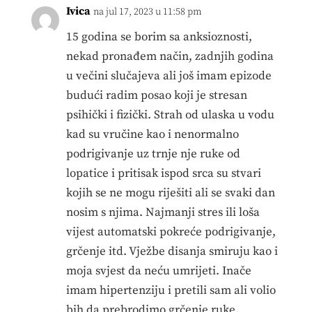
Ivica
na jul 17, 2023 u 11:58 pm
15 godina se borim sa anksioznosti,
nekad pronađem način, zadnjih godina
u večini slučajeva ali još imam epizode
budući radim posao koji je stresan
psihički i fizički. Strah od ulaska u vodu
kad su vručine kao i nenormalno
podrigivanje uz trnje nje ruke od
lopatice i pritisak ispod srca su stvari
kojih se ne mogu riješiti ali se svaki dan
nosim s njima. Najmanji stres ili loša
vijest automatski pokreće podrigivanje,
grčenje itd. Vježbe disanja smiruju kao i
moja svjest da neću umrijeti. Inače
imam hipertenziju i pretili sam ali volio
bih da prebrodimo grčenje ruke,