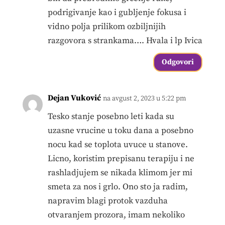
podrigivanje kao i gubljenje fokusa i
vidno polja prilikom ozbiljnijih
razgovora s strankama…. Hvala i lp Ivica
Odgovori
Dejan Vuković
na avgust 2, 2023 u 5:22 pm
Tesko stanje posebno leti kada su
uzasne vrucine u toku dana a posebno
nocu kad se toplota uvuce u stanove.
Licno, koristim prepisanu terapiju i ne
rashladjujem se nikada klimom jer mi
smeta za nos i grlo. Ono sto ja radim,
napravim blagi protok vazduha
otvaranjem prozora, imam nekoliko