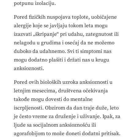
potpunu izolaciju.
Pored fizičkih nuspojava toplote, uobičajene
alergije koje se javljaju tokom leta mogu
izazvati „škripanje“ pri udahu, zategnutost ili
nelagodu u grudima i osećaj da ne možemo
duboko da udahnemo. Svi ti simptomi nas
mogu dodatno plašiti i držati nas u krugu
anksioznosti.
Pored ovih bioloških uzroka anksioznosti u
letnjim mesecima, društvena očekivanja
takođe mogu dovesti do mentalne
iscrpljenosti. Obzirom da dan traje duže, leto
je često vreme za druženje i uživanje. Ipak, za
ljude sa socijalnom anksioznošću ili
agorafobijom to može doneti dodatni pritisak.