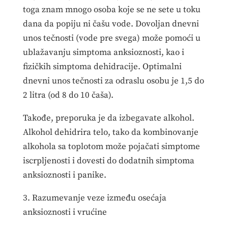
toga znam mnogo osoba koje se ne sete u toku
dana da popiju ni čašu vode. Dovoljan dnevni
unos tečnosti (vode pre svega) može pomoći u
ublažavanju simptoma anksioznosti, kao i
fizičkih simptoma dehidracije. Optimalni
dnevni unos tečnosti za odraslu osobu je 1,5 do
2 litra (od 8 do 10 čaša).
Takođe, preporuka je da izbegavate alkohol.
Alkohol dehidrira telo, tako da kombinovanje
alkohola sa toplotom može pojačati simptome
iscrpljenosti i dovesti do dodatnih simptoma
anksioznosti i panike.
3. Razumevanje veze između osećaja
anksioznosti i vrućine