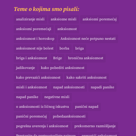
Teme o kojima smo pisali:
analiziranje misli
anksiozne misli
anksiozni poremećaj
anksiozni poremećaji
anksioznost
anksioznost i horoskop
Anksioznost neće potpuno nestati
anksioznost nije bolest
borba
briga
briga i anksioznost
Brige
hronična anksioznost
jadikovanje
kako pobediti anksioznost
kako prevazići anksioznost
kako sakriti anksioznost
misli i anksioznost
napad anksioznosti
napadi panike
napad panike
negativne misli
o anksioznosti iz ličnog iskustva
panični napad
panični poremećaj
pobedaanksioznosti
pogrešna uverenja i anksioznost
prekomerno razmišljanje
Prestanite da pretpostavljate najgore
prevazići anksioznost