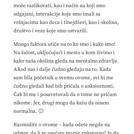
može razlikovati, kao i način na koji smo
odgajani, interakcije koje smo imali sa
vršnjacima kao deca i tinejdžeri, kao i okolina,
društvo i veze koje smo ostvarili.
Mnogo faktora utiče na to ko smo i kako smo!
Na žalost, uključujući i mesto u kom živimo i
kako naša okolina gleda na mentalno zdravlje.
A kod nas i dalje čudno gledaju na to. Kada
sam bila početnik u svemu ovome, svi bi me
čudno gledali kad bih pričala o anksioznosti.
Čak bi me i posavetovali da o tome ne pričam
nikome. Jer, drugi mogu da kažu da nisam
normalna. 🙂
Razmislite o ovome – kada odete negde na
odmor, da li se osećate manje anksiozno? Ja da,