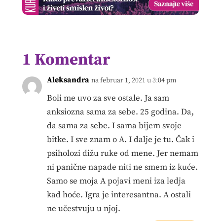
1 Komentar
Aleksandra
na februar 1, 2021 u 3:04 pm
Boli me uvo za sve ostale. Ja sam
anksiozna sama za sebe. 25 godina. Da,
da sama za sebe. I sama bijem svoje
bitke. I sve znam o A. I dalje je tu. Čak i
psiholozi dižu ruke od mene. Jer nemam
ni panične napade niti ne smem iz kuće.
Samo se moja A pojavi meni iza ledja
kad hoće. Igra je interesantna. A ostali
ne učestvuju u njoj.