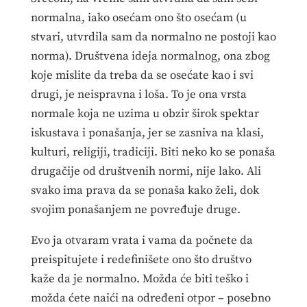
normalna, iako osećam ono što osećam (u
stvari, utvrdila sam da normalno ne postoji kao
norma). Društvena ideja normalnog, ona zbog
koje mislite da treba da se osećate kao i svi
drugi, je neispravna i loša. To je ona vrsta
normale koja ne uzima u obzir širok spektar
iskustava i ponašanja, jer se zasniva na klasi,
kulturi, religiji, tradiciji. Biti neko ko se ponaša
drugačije od društvenih normi, nije lako. Ali
svako ima prava da se ponaša kako želi, dok
svojim ponašanjem ne povređuje druge.
Evo ja otvaram vrata i vama da počnete da
preispitujete i redefinišete ono što društvo
kaže da je normalno. Možda će biti teško i
možda ćete naići na određeni otpor – posebno