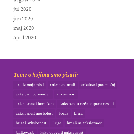
avgust 2020
jul 2020
jun 2020
maj 2020
april 2020
Teme o kojima smo pisali:
analiziranje misli
anksiozne misli
anksiozni poremećaj
anksiozni poremećaji
anksioznost
anksioznost i horoskop
Anksioznost neće potpuno nestati
anksioznost nije bolest
borba
briga
briga i anksioznost
Brige
hronična anksioznost
jadikovanje
kako pobediti anksioznost