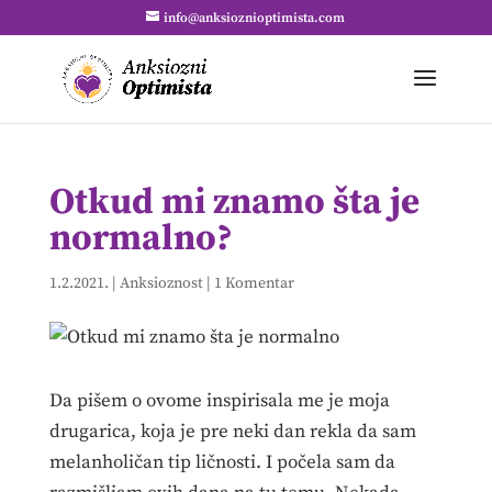
info@anksioznioptimista.com
Otkud mi znamo šta je
normalno?
1.2.2021.
|
Anksioznost
|
1 Komentar
Da pišem o ovome inspirisala me je moja
drugarica, koja je pre neki dan rekla da sam
melanholičan tip ličnosti. I počela sam da