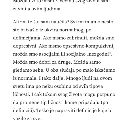
Možda i vi to mislite. Većinu svog života sam
zavidila ovim ljudima.
Ali znate šta sam naučila? Svi mi imamo nešto
što bi izašlo iz okvira normalnog, po
definicijama. Ako nismo zabrinuti, možda smo
depresivni. Ako nismo opsesivno-kompulzivni,
možda smo asocijalni ili socijalno „nezgodni“.
Možda smo dobri za druge. Možda samo
gledamo sebe. U oba slučaja po malo iskačemo
iz normale. I tako dalje. Mnogo ljudi na ovom
svetu ima po neku osobinu od svih tipova
ličnosti. I čak tokom svog života mogu potpuno
da promene tip ličnosti kome pripadaju (po
definiciji). Teško je napraviti definicije koje bi
važile za sve.