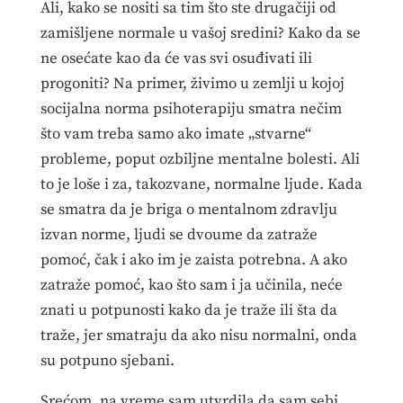
Ali, kako se nositi sa tim što ste drugačiji od
zamišljene normale u vašoj sredini? Kako da se
ne osećate kao da će vas svi osuđivati ili
progoniti? Na primer, živimo u zemlji u kojoj
socijalna norma psihoterapiju smatra nečim
što vam treba samo ako imate „stvarne“
probleme, poput ozbiljne mentalne bolesti. Ali
to je loše i za, takozvane, normalne ljude. Kada
se smatra da je briga o mentalnom zdravlju
izvan norme, ljudi se dvoume da zatraže
pomoć, čak i ako im je zaista potrebna. A ako
zatraže pomoć, kao što sam i ja učinila, neće
znati u potpunosti kako da je traže ili šta da
traže, jer smatraju da ako nisu normalni, onda
su potpuno sjebani.
Srećom, na vreme sam utvrdila da sam sebi