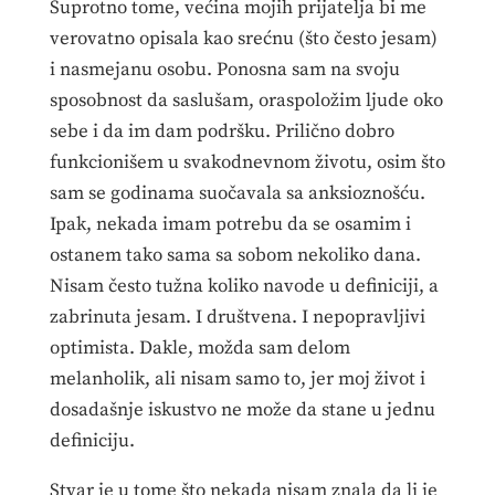
Suprotno tome, većina mojih prijatelja bi me
verovatno opisala kao srećnu (što često jesam)
i nasmejanu osobu. Ponosna sam na svoju
sposobnost da saslušam, oraspoložim ljude oko
sebe i da im dam podršku. Prilično dobro
funkcionišem u svakodnevnom životu, osim što
sam se godinama suočavala sa anksioznošću.
Ipak, nekada imam potrebu da se osamim i
ostanem tako sama sa sobom nekoliko dana.
Nisam često tužna koliko navode u definiciji, a
zabrinuta jesam. I društvena. I nepopravljivi
optimista. Dakle, možda sam delom
melanholik, ali nisam samo to, jer moj život i
dosadašnje iskustvo ne može da stane u jednu
definiciju.
Stvar je u tome što nekada nisam znala da li je