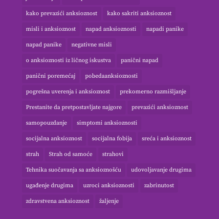
kako prevazići anksioznost
kako sakriti anksioznost
misli i anksioznost
napad anksioznosti
napadi panike
napad panike
negativne misli
o anksioznosti iz ličnog iskustva
panični napad
panični poremećaj
pobedaanksioznosti
pogrešna uverenja i anksioznost
prekomerno razmišljanje
Prestanite da pretpostavljate najgore
prevazići anksioznost
samopouzdanje
simptomi anksioznosti
socijalna anksioznost
socijalna fobija
sreća i anksioznost
strah
Strah od samoće
strahovi
Tehnika suočavanja sa anksioznošću
udovoljavanje drugima
ugađenje drugima
uzroci anksioznosti
zabrinutost
zdravstvena anksioznost
žaljenje