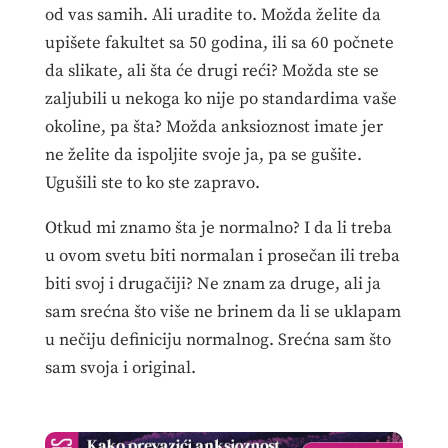
od vas samih. Ali uradite to. Možda želite da
upišete fakultet sa 50 godina, ili sa 60 počnete
da slikate, ali šta će drugi reći? Možda ste se
zaljubili u nekoga ko nije po standardima vaše
okoline, pa šta? Možda anksioznost imate jer
ne želite da ispoljite svoje ja, pa se gušite.
Ugušili ste to ko ste zapravo.
Otkud mi znamo šta je normalno? I da li treba
u ovom svetu biti normalan i prosečan ili treba
biti svoj i drugačiji? Ne znam za druge, ali ja
sam srećna što više ne brinem da li se uklapam
u nečiju definiciju normalnog. Srećna sam što
sam svoja i original.