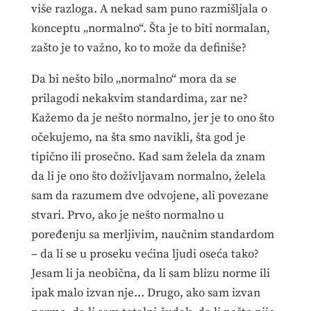
više razloga. A nekad sam puno razmišljala o
konceptu „normalno“. Šta je to biti normalan,
zašto je to važno, ko to može da definiše?
Da bi nešto bilo „normalno“ mora da se
prilagodi nekakvim standardima, zar ne?
Kažemo da je nešto normalno, jer je to ono što
očekujemo, na šta smo navikli, šta god je
tipično ili prosečno. Kad sam želela da znam
da li je ono što doživljavam normalno, želela
sam da razumem dve odvojene, ali povezane
stvari. Prvo, ako je nešto normalno u
poređenju sa merljivim, naučnim standardom
– da li se u proseku većina ljudi oseća tako?
Jesam li ja neobična, da li sam blizu norme ili
ipak malo izvan nje… Drugo, ako sam izvan