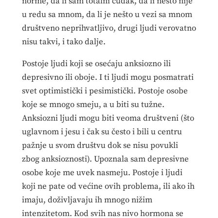
norme, da li sam totalni čudak, da li nešto nije
u redu sa mnom, da li je nešto u vezi sa mnom
društveno neprihvatljivo, drugi ljudi verovatno
nisu takvi, i tako dalje.
Postoje ljudi koji se osećaju anksiozno ili
depresivno ili oboje. I ti ljudi mogu posmatrati
svet optimistički i pesimistički. Postoje osobe
koje se mnogo smeju, a u biti su tužne.
Anksiozni ljudi mogu biti veoma društveni (što
uglavnom i jesu i čak su često i bili u centru
pažnje u svom društvu dok se nisu povukli
zbog anksioznosti). Upoznala sam depresivne
osobe koje me uvek nasmeju. Postoje i ljudi
koji ne pate od većine ovih problema, ili ako ih
imaju, doživljavaju ih mnogo nižim
intenzitetom. Kod svih nas nivo hormona se