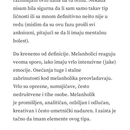
razmišljam ovih dana na tu temu. Nekada
nisam bila sigurna da li sam samo takav tip
ličnosti ili sa mnom definitivno nešto nije u
redu (mislim da su ovu fazu prošli svi
anksiozni, pitajući se da li imaju mentalnu
bolest).
Da krenemo od definicije. Melanholici reaguju
veoma sporo, iako imaju vrlo intenzivne (jake)
emocije. Osećanja tuge i stalne
zabrinutosti kod melanholika preovladavaju.
Vrlo su oprezne, sumnjičave, često
nedruštvene i tihe osobe. Melanholik
je promišljen, analitičan, ozbiljan i odlučan,
kreativan i često umetnički nadaren. I zaista je
tačno da imam elemente ovog tipa.