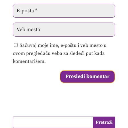
Sačuvaj moje ime, e-poštu i veb mesto u
ovom pregledaču veba za sledeći put kada
komentarišem.