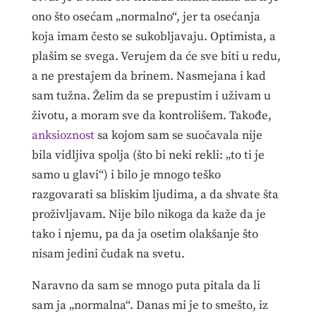
ono što osećam „normalno“, jer ta osećanja
koja imam često se sukobljavaju. Optimista, a
plašim se svega. Verujem da će sve biti u redu,
a ne prestajem da brinem. Nasmejana i kad
sam tužna. Želim da se prepustim i uživam u
životu, a moram sve da kontrolišem. Takođe,
anksioznost
sa kojom sam se suočavala nije
bila vidljiva spolja (što bi neki rekli: „to ti je
samo u glavi“) i bilo je mnogo teško
razgovarati sa bliskim ljudima, a da shvate šta
proživljavam. Nije bilo nikoga da kaže da je
tako i njemu, pa da ja osetim olakšanje što
nisam jedini čudak na svetu.
Naravno da sam se mnogo puta pitala da li
sam ja „normalna“. Danas mi je to smešto, iz