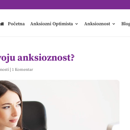
Početna
Anksiozni Optimista
Anksioznost
Blo
voju anksioznost?
znosti
|
1 Komentar