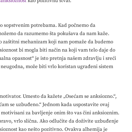
i
anksioznost
kao pozitivnu stvar.
u o sopstvenim potrebama. Kad počnemo da
, možemo da razumemo šta pokušava da nam kaže.
kao zaštitni mehanizam koji nam pomaže da budemo
nksioznost bi mogla biti način na koji vam telo daje do
alna opasnost“ je isto pretnja našem zdravlju i sreći
ko neugodna, može biti vrlo koristan ugrađeni sistem
motivator. Umesto da kažete „Osećam se anksiozno.“,
sećam se uzbuđeno.“ Jednom kada uspostavite ovaj
 motivisani za bavljenje onim što vas čini anksioznim.
ravo, vrlo slična. Ako odlučite da doživite uzbuđenje
sioznost kao nešto pozitivno. Ovakva alhemija je