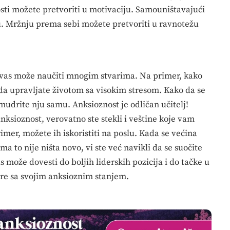
ti možete pretvoriti u motivaciju. Samouništavajući
u. Mržnju prema sebi možete pretvoriti u ravnotežu
a vas može naučiti mnogim stvarima. Na primer, kako
 da upravljate životom sa visokim stresom. Kako da se
mudrite nju samu. Anksioznost je odličan učitelj!
ksioznost, verovatno ste stekli i veštine koje vam
imer, možete ih iskoristiti na poslu. Kada se većina
 to nije ništa novo, vi ste već navikli da se suočite
 može dovesti do boljih liderskih pozicija i do tačke u
ore sa svojim anksioznim stanjem.