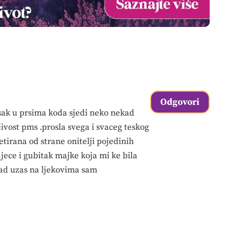
Odgovori
sak u prsima koda sjedi neko nekad
ivost pms .prosla svega i svaceg teskog
etirana od strane onitelji pojedinih
jece i gubitak majke koja mi ke bila
otad uzas na ljekovima sam