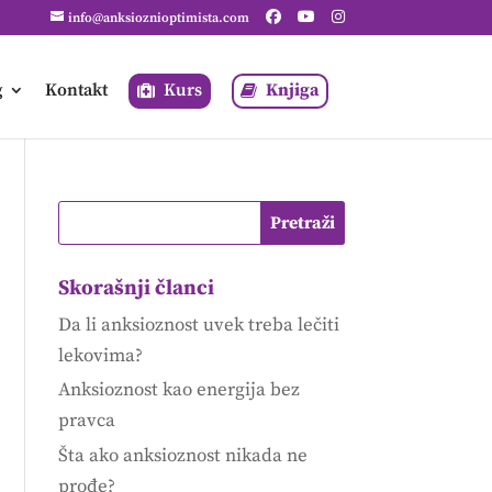
info@anksioznioptimista.com
g
Kontakt
Kurs
Knjiga
Skorašnji članci
Da li anksioznost uvek treba lečiti
lekovima?
Anksioznost kao energija bez
pravca
Šta ako anksioznost nikada ne
prođe?