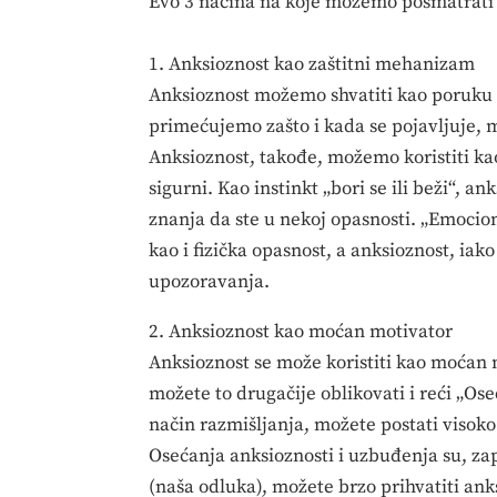
Evo 3 načina na koje možemo posmatrat
1. Anksioznost kao zaštitni mehanizam
Anksioznost možemo shvatiti kao poruk
primećujemo zašto i kada se pojavljuje
Anksioznost, takođe, možemo koristiti 
sigurni. Kao instinkt „bori se ili beži“, a
znanja da ste u nekoj opasnosti. „Emocion
kao i fizička opasnost, a anksioznost, ia
upozoravanja.
2. Anksioznost kao moćan motivator
Anksioznost se može koristiti kao moćan 
možete to drugačije oblikovati i reći „O
način razmišljanja, možete postati visoko
Osećanja anksioznosti i uzbuđenja su, zap
(naša odluka), možete brzo prihvatiti ank