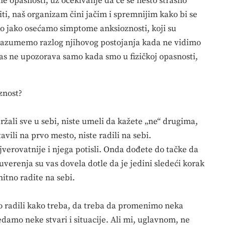
ne opasnosti, uz očekivanje da će se nešto strašno
iti, naš organizam čini jačim i spremnijim kako bi se
o jako osećamo simptome anksioznosti, koji su
ne razumemo razlog njihovog postojanja kada ne vidimo
as ne upozorava samo kada smo u fizičkoj opasnosti,
znost?
žali sve u sebi, niste umeli da kažete „ne“ drugima,
tavili na prvo mesto, niste radili na sebi.
ajverovatnije i njega potisli. Onda dođete do tačke da
verenja su vas dovela dotle da je jedini sledeći korak
itno radite na sebi.
 radili kako treba, da treba da promenimo neka
damo neke stvari i situacije. Ali mi, uglavnom, ne