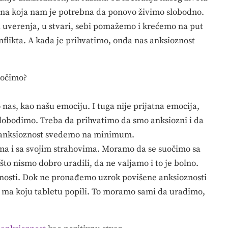
tina koja nam je potrebna da ponovo živimo slobodno.
a uverenja, u stvari, sebi pomažemo i krećemo na put
nflikta. A kada je prihvatimo, onda nas anksioznost
uočimo?
nas, kao našu emociju. I tuga nije prijatna emocija,
oslobodimo. Treba da prihvatimo da smo anksiozni i da
a anksioznost svedemo na minimum.
ima i sa svojim strahovima. Moramo da se suočimo sa
to nismo dobro uradili, da ne valjamo i to je bolno.
nosti. Dok ne pronađemo uzrok povišene anksioznosti
ma koju tabletu popili. To moramo sami da uradimo,