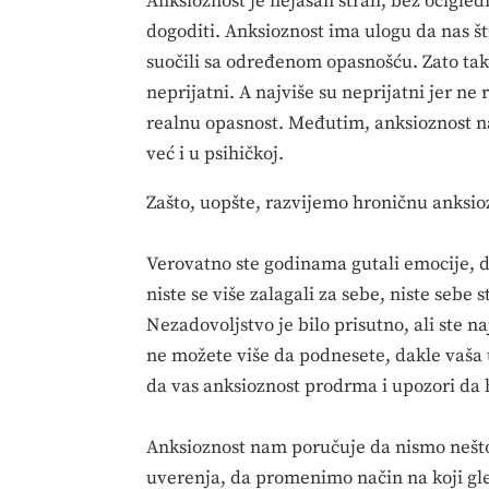
Anksioznost je nejasan strah, bez očigled
dogoditi. Anksioznost ima ulogu da nas št
suočili sa određenom opasnošću. Zato tak
neprijatni. A najviše su neprijatni jer 
realnu opasnost. Međutim, anksioznost n
već i u psihičkoj.
Zašto, uopšte, razvijemo hroničnu anksio
Verovatno ste godinama gutali emocije, dr
niste se više zalagali za sebe, niste sebe s
Nezadovoljstvo je bilo prisutno, ali ste n
ne možete više da podnesete, dakle vaša u
da vas anksioznost prodrma i upozori da h
Anksioznost nam poručuje da nismo nešto
uverenja, da promenimo način na koji gle