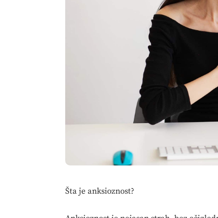
Šta je anksioznost?