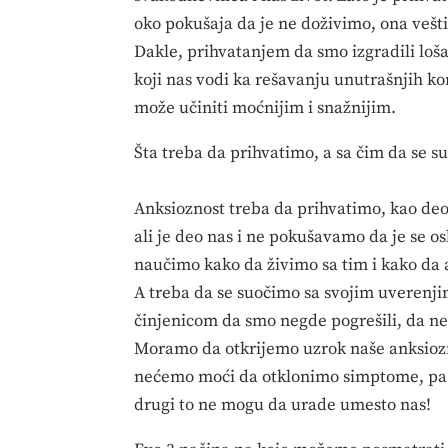
oko pokušaja da je ne doživimo, ona veš
Dakle, prihvatanjem da smo izgradili loš
koji nas vodi ka rešavanju unutrašnjih ko
može učiniti moćnijim i snažnijim.
Šta treba da prihvatimo, a sa čim da se s
Anksioznost treba da prihvatimo, kao deo 
ali je deo nas i ne pokušavamo da je se 
naučimo kako da živimo sa tim i kako d
A treba da se suočimo sa svojim uverenj
činjenicom da smo negde pogrešili, da neš
Moramo da otkrijemo uzrok naše anksioz
nećemo moći da otklonimo simptome, pa 
drugi to ne mogu da urade umesto nas!