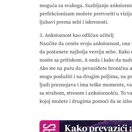
moguća za svakoga. Suzbijanje anksioznos
perfekcionizam možete pretvoriti u vizij
ljubavi prema sebi i iskrenosti.
3. Anksioznost kao odličan učitelj
Naučite da cenite svoju anksioznost, on
da postanete najbolja verzija sebe. Kako
nosite sa pritiskom. A onda i kako da nad
Ako ste na putu da pevaziđete hroničnu an
mogu poslužiti i na drugim poljima, na pr
ljudi preznojava i ima teške momente, vama
sa strahom, stresom i anksioznošću. To vas
kojoj možete i drugima pomoći da se izb