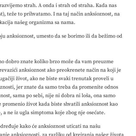
azvijemo strah. A onda i strah od straha. Kada nas
), teže to prihvatamo. I na taj način anksioznost, na
kacija našeg organizma sa nama.
voju anksioznost, umesto da se borimo ili da bežimo od
tno dobro znate koliko brzo može da vam preuzme
revazići anksioznost ako preokrenete način na koji je
gačiji život, ako ne biste svaki trenutak proveli u
oznosti, jer znate da samo treba da promenite odnos
nost, sama po sebi, nije ni dobra ni loša, ona samo
e promenio život kada biste shvatili anksioznost kao
ge, a ne iz ugla simptoma koje zbog nje osećate.
dređuje kako će anksioznost uticati na našu
anje anksioznosti, za razliku od kreiranja našeg života