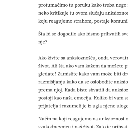
protumačimo tu poruku kako treba nego r
neko kritikuje (u ovom slučaju anksioznost
koju reagujemo strahom, postaje komuni
Šta bi se dogodilo ako bismo prihvatili s
nje?
Ako živite sa anksioznošću, onda verova
život. Ali šta ako vam kažem da možete p
gledate? Zamislite kako vam može biti dru
razmišljanju kako da se oslobodite anksi
prema njoj. Kada biste shvatili da anksioz
postoji kao naša emocija. Koliko bi vam s
prijatelja i razumeli je iz ugla njene ulo
Način na koji reagujemo na anksioznost o
svakodnevnicu i naš život. Zato je prihvat