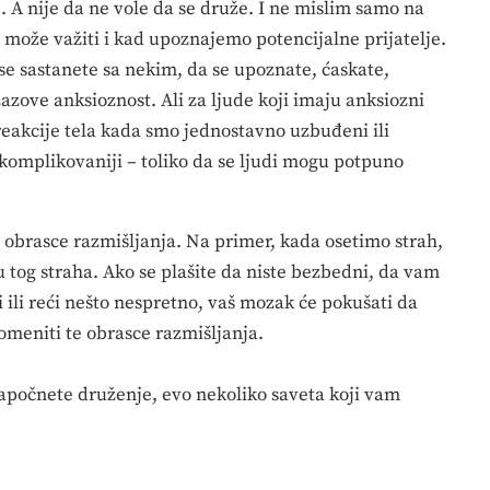
. A nije da ne vole da se druže. I ne mislim samo na
 može važiti i kad upoznajemo potencijalne prijatelje.
se sastanete sa nekim, da se upoznate, ćaskate,
azove anksioznost. Ali za ljude koji imaju anksiozni
reakcije tela kada smo jednostavno uzbuđeni ili
i komplikovaniji – toliko da se ljudi mogu potpuno
obrasce razmišljanja. Na primer, kada osetimo strah,
 tog straha. Ako se plašite da niste bezbedni, da vam
ti ili reći nešto nespretno, vaš mozak će pokušati da
meniti te obrasce razmišljanja.
započnete druženje, evo nekoliko saveta koji vam