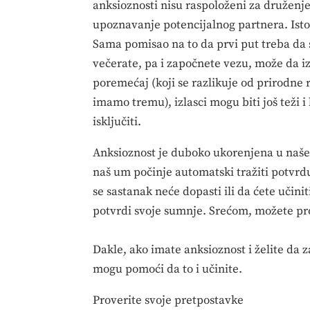
anksioznosti nisu raspoloženi za druženje
upoznavanje potencijalnog partnera. Isto
Sama pomisao na to da prvi put treba da 
večerate, pa i započnete vezu, može da iz
poremećaj (koji se razlikuje od prirodne 
imamo tremu), izlasci mogu biti još teži 
isključiti.
Anksioznost je duboko ukorenjena u naše 
naš um počinje automatski tražiti potvrdu
se sastanak neće dopasti ili da ćete učini
potvrdi svoje sumnje. Srećom, možete pro
Dakle, ako imate anksioznost i želite da 
mogu pomoći da to i učinite.
Proverite svoje pretpostavke