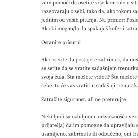
vam pomoći da osetite više kontrole u ​​sit
razgovaraju o sebi, tako da, ako tokom sa
jednim od vaših pitanja. Na primer: Posle
Ako bi mogao/la da spakuješ kofer i sutra 
Ostanite prisutni
Ako osetite da postajete zabrinuti, da mis
se setite da se vratite sadašnjem trenutk
svoja čula. Šta možete videti? Šta možete
sebe, to će vas vratiti u sadašnji trenutak
Zatražite sigurnost, ali ne preterujte
Neki ljudi sa ozbiljnom anksioznošću ver
prijatelja) da im pomogne da upravljaju 
usamljeno, zabrinuto ili odbačeno, oni t