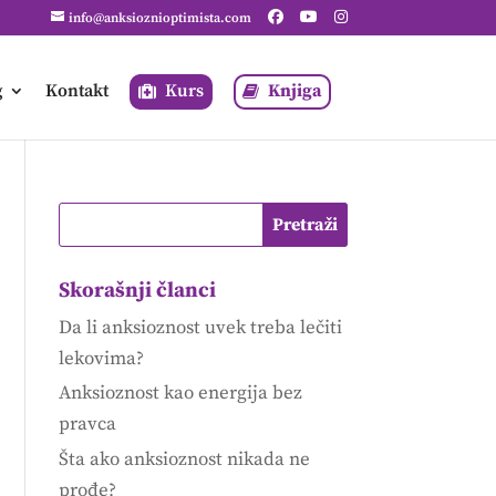
info@anksioznioptimista.com
g
Kontakt
Kurs
Knjiga
Skorašnji članci
Da li anksioznost uvek treba lečiti
lekovima?
Anksioznost kao energija bez
pravca
Šta ako anksioznost nikada ne
prođe?