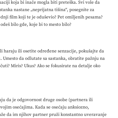
uaciji koja bi inače mogla biti preteška. Svi vole da
stanka nastane „neprijatna tišina“, posegnite za
dnji film koji te je oduševio? Pet omiljenih pesama?
odeš bilo gde, koje bi to mesto bilo?
li haraju ili osetite određene senzacije, pokušajte da
u. Umesto da odlutate sa sastanka, obratite pažnju na
 čuti? Miris? Ukus? Ako se fokusirate na detalje oko
.
uju da je odgovornost druge osobe (partnera ili
svojim osećajima. Kada se osećaju anksiozno,
raže da im njihov partner pruži konstantno uveravanje