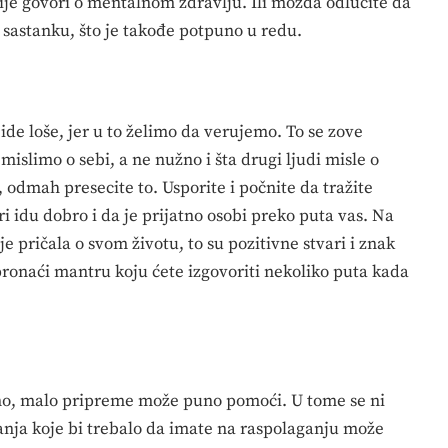
nije govori o mentalnom zdravlju. Ili možda odlučite da
 sastanku, što je takođe potpuno u redu.
ide loše, jer u to želimo da verujemo. To se zove
 mislimo o sebi, a ne nužno i šta drugi ljudi misle o
, odmah presecite to. Usporite i počnite da tražite
ri idu dobro i da je prijatno osobi preko puta vas. Na
 je pričala o svom životu, to su pozitivne stvari i znak
 pronaći mantru koju ćete izgovoriti nekoliko puta kada
no, malo pripreme može puno pomoći. U tome se ni
tanja koje bi trebalo da imate na raspolaganju može