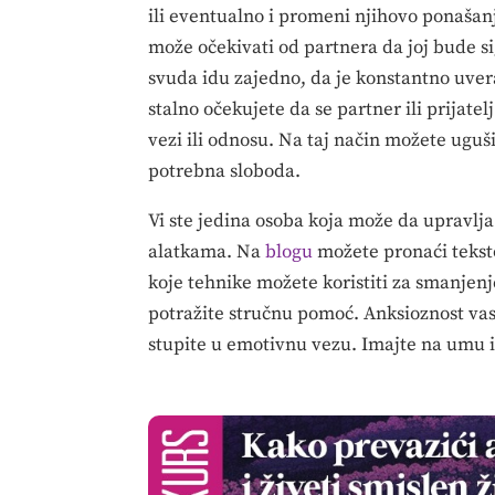
ili eventualno i promeni njihovo ponašan
može očekivati od partnera da joj bude 
svuda idu zajedno, da je konstantno uvera
stalno očekujete da se partner ili prijate
vezi ili odnosu. Na taj način možete uguši
potrebna sloboda.
Vi ste jedina osoba koja može da upravlj
alatkama. Na
blogu
možete pronaći tekst
koje tehnike možete koristiti za smanjenj
potražite stručnu pomoć. Anksioznost vas 
stupite u emotivnu vezu. Imajte na umu i