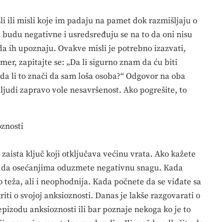
i ili misli koje im padaju na pamet dok razmišljaju o
 budu negativne i usredsređuju se na to da oni nisu
ada ih upoznaju. Ovakve misli je potrebno izazvati,
imer, zapitajte se: „Da li sigurno znam da ću biti
, da li to znači da sam loša osoba?“ Odgovor na oba
 ljudi zapravo vole nesavršenost. Ako pogrešite, to
oznosti
zaista ključ koji otključava većinu vrata. Ako kažete
var da osećanjima oduzmete negativnu snagu. Kada
 teža, ali i neophodnija. Kada počnete da se viđate sa
iti o svojoj anksioznosti. Danas je lakše razgovarati o
pizodu anksioznosti ili bar poznaje nekoga ko je to