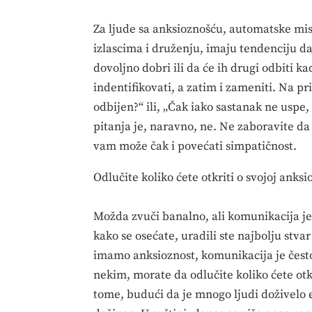
Za ljude sa anksioznošću, automatske misl
izlascima i druženju, imaju tendenciju da
dovoljno dobri ili da će ih drugi odbiti k
indentifikovati, a zatim i zameniti. Na pr
odbijen?“ ili, „Čak iako sastanak ne uspe
pitanja je, naravno, ne. Ne zaboravite da
vam može čak i povećati simpatičnost.
Odlučite koliko ćete otkriti o svojoj anksi
Možda zvuči banalno, ali komunikacija je 
kako se osećate, uradili ste najbolju st
imamo anksioznost, komunikacija je često
nekim, morate da odlučite koliko ćete otkr
tome, budući da je mnogo ljudi doživelo e