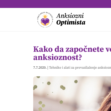
Kako da započnete v
anksioznost?
7.7.2020.
|
Tehnike i alati za prevazilaženje anksioz