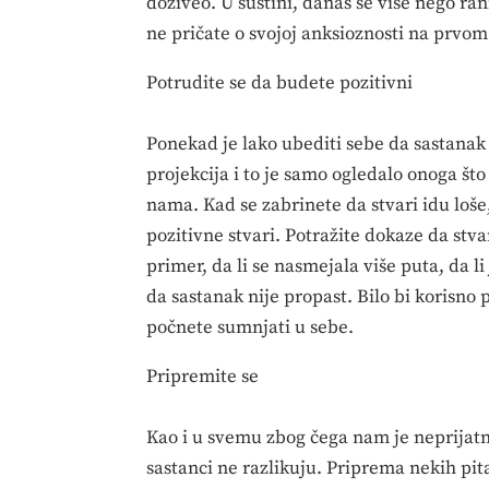
doživeo. U suštini, danas se više nego ra
ne pričate o svojoj anksioznosti na prvom
Potrudite se da budete pozitivni
Ponekad je lako ubediti sebe da sastanak 
projekcija i to je samo ogledalo onoga što
nama. Kad se zabrinete da stvari idu loše
pozitivne stvari. Potražite dokaze da stva
primer, da li se nasmejala više puta, da li
da sastanak nije propast. Bilo bi korisno
počnete sumnjati u sebe.
Pripremite se
Kao i u svemu zbog čega nam je neprijat
sastanci ne razlikuju. Priprema nekih pi