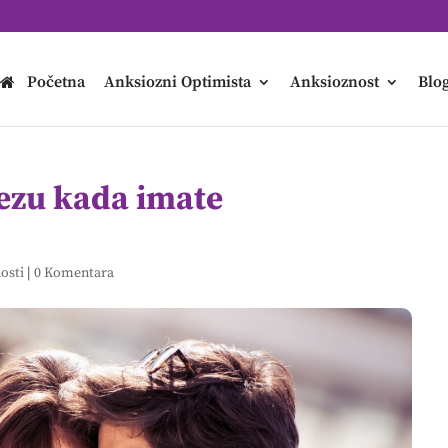
Početna
Anksiozni Optimista
Anksioznost
Blo
ezu kada imate
nosti
|
0 Komentara