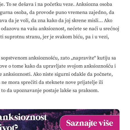
je. To se dešava i na početku veze. Anksiozna osoba
sigurna osoba, da provode puno vremena zajedno, da
va da je voli, da zna kako da joj skrene misli… Ako
lj odazovu na vašu anksioznost, nećete se naći u srećnoj
ti suprotnu stranu, jer je svakom biću, pa i u vezi,
a sopstvenom anksioznošću, zato „napravite“ kutiju sa
ove o tome kako da upravljate svojom anksioznošću i
e anksioznosti. Ako niste sigurni odakle da počnete,
ne mora sprečiti da steknete nove prijatelje ili
 to da upoznavanje postaje lakše sa praksom.