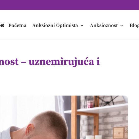
Početna
Anksiozni Optimista
Anksioznost
Blo
nost – uznemirujuća i