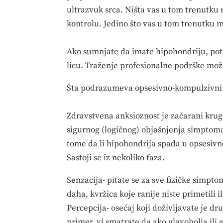
ultrazvuk srca. Ništa vas u tom trenutku 
kontrolu. Jedino što vas u tom trenutku m
Ako sumnjate da imate hipohondriju, potr
licu. Traženje profesionalne podrške mož
Šta podrazumeva opsesivno-kompulzivni c
Zdravstvena anksioznost je začarani krug
sigurnog (logičnog) objašnjenja simptoma 
tome da li hipohondrija spada u opsesivn
Sastoji se iz nekoliko faza.
Senzacija- pitate se za sve fizičke simpt
daha, kvržica koje ranije niste primetili il
Percepcija- osećaj koji doživljavate je d
primer, vi smatrate da ako glavobolja ili