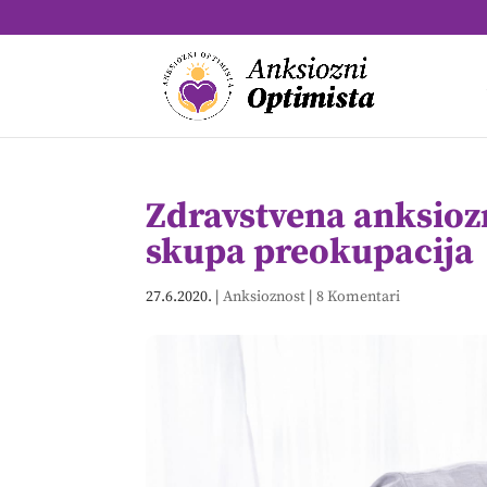
Zdravstvena anksioz
skupa preokupacija
27.6.2020.
|
Anksioznost
|
8 Komentari