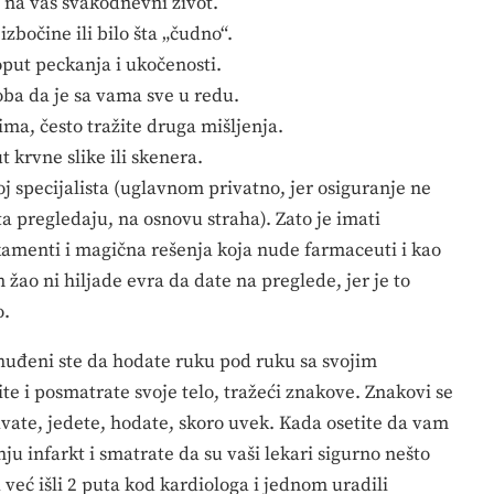
e na vaš svakodnevni život.
zbočine ili bilo šta „čudno“.
put peckanja i ukočenosti.
oba da je sa vama sve u redu.
ma, često tražite druga mišljenja.
 krvne slike ili skenera.
j specijalista (uglavnom privatno, jer osiguranje ne
a pregledaju, na osnovu straha). Zato je imati
amenti i magična rešenja koja nude farmaceuti i kao
ao ni hiljade evra da date na preglede, jer je to
o.
nuđeni ste da hodate ruku pod ruku sa svojim
te i posmatrate svoje telo, tražeći znakove. Znakovi se
avate, jedete, hodate, skoro uvek. Kada osetite da vam
anju infarkt i smatrate da su vaši lekari sigurno nešto
 već išli 2 puta kod kardiologa i jednom uradili