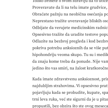
Toliko brinete o svom zdravlju da to utič
Proveravate da li na telu imate grudvice, i
Obraćate pažnju na neobična osećanja po
Neprestano tražite uveravanje bliskih os
Odbijate da verujete medicinskim radnici
Opsesivno tražite da uradite testove poput
Odlazite na bezbroj pregleda i kod bezbro
pokriva potrebu anksioznih da se više put
hipohondriju veoma skupo. Tu su i medik
da znaju kome treba da ponude. Nije vam ž
jedino što vas smiri, na žalost kratkoročn
Kada imate zdravstvenu anksioznost, pri
najdubljim strahovima. Vi opsesivno prati
pojavljuju kada se probudite, kupate, sp
trni leva ruka, već ste sigurni da je u pit
propustili, bez obzira što ste ovog meseca