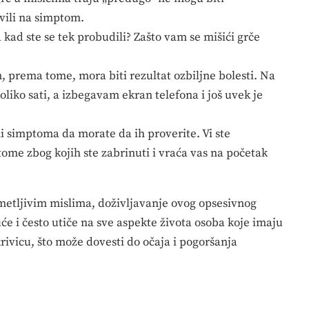
avili na simptom.
a kad ste se tek probudili? Zašto vam se mišići grče
, prema tome, mora biti rezultat ozbiljne bolesti. Na
oliko sati, a izbegavam ekran telefona i još uvek je
i simptoma da morate da ih proverite. Vi ste
ome zbog kojih ste zabrinuti i vraća vas na početak
metljivim mislima, doživljavanje ovog opsesivnog
će i često utiče na sve aspekte života osoba koje imaju
rivicu, što može dovesti do očaja i pogoršanja