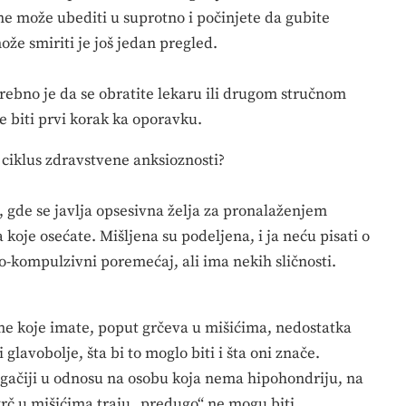
ne može ubediti u suprotno i počinjete da gubite
ože smiriti je još jedan pregled.
ebno je da se obratite lekaru ili drugom stručnom
e biti prvi korak ka oporavku.
iklus zdravstvene anksioznosti?
, gde se javlja opsesivna želja za pronalaženjem
koje osećate. Mišljena su podeljena, i ja neću pisati o
o-kompulzivni poremećaj, ali ima nekih sličnosti.
ome koje imate, poput grčeva u mišićima, nedostatka
i glavobolje, šta bi to moglo biti i šta oni znače.
rugačiji u odnosu na osobu koja nema hipohondriju, na
 grč u mišićima traju „predugo“ ne mogu biti