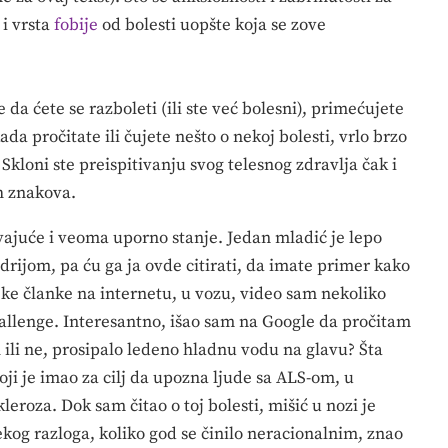
 i vrsta
fobije
od bolesti uopšte koja se zove
 da ćete se razboleti (ili ste već bolesni), primećujete
da pročitate ili čujete nešto o nekoj bolesti, vrlo brzo
 Skloni ste preispitivanju svog telesnog zdravlja čak i
h znakova.
ajuće i veoma uporno stanje. Jedan mladić je lepo
drijom, pa ću ga ja ovde citirati, da imate primer kako
ke članke na internetu, u vozu, video sam nekoliko
hallenge. Interesantno, išao sam na Google da pročitam
ih ili ne, prosipalo ledeno hladnu vodu na glavu? Šta
oji je imao za cilj da upozna ljude sa ALS-om, u
leroza. Dok sam čitao o toj bolesti, mišić u nozi je
nekog razloga, koliko god se činilo neracionalnim, znao