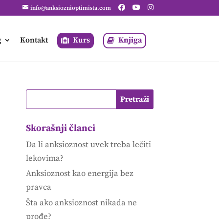
info@anksioznioptimista.com
g
Kontakt
Kurs
Knjiga
Skorašnji članci
Da li anksioznost uvek treba lečiti
lekovima?
Anksioznost kao energija bez
pravca
Šta ako anksioznost nikada ne
prođe?