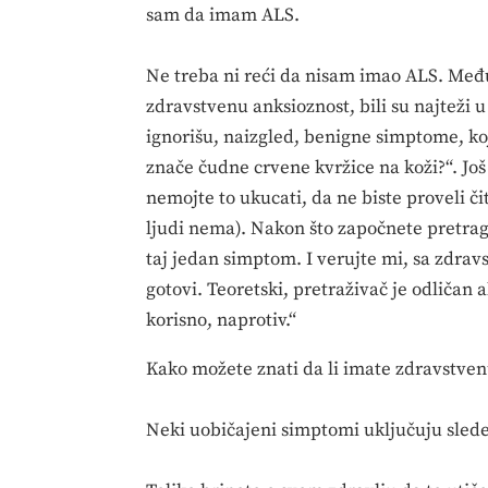
sam da imam ALS.
Ne treba ni reći da nisam imao ALS. Među
zdravstvenu anksioznost, bili su najteži 
ignorišu, naizgled, benigne simptome, koj
znače čudne crvene kvržice na koži?“. Još 
nemojte to ukucati, da ne biste proveli či
ljudi nema). Nakon što započnete pretrag
taj jedan simptom. I verujte mi, sa zdra
gotovi. Teoretski, pretraživač je odličan 
korisno, naprotiv.“
Kako možete znati da li imate zdravstven
Neki uobičajeni simptomi uključuju sled