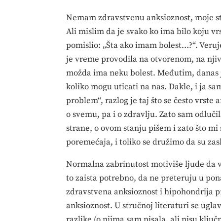
Nemam zdravstvenu anksioznost, moje sta
Ali mislim da je svako ko ima bilo koju vr
pomislio: „Šta ako imam bolest…?“. Veruj
je vreme provodila na otvorenom, na njivi
možda ima neku bolest. Međutim, danas j
koliko mogu uticati na nas. Dakle, i ja s
problem“, razlog je taj što se često vrste
o svemu, pa i o zdravlju. Zato sam odluči
strane, o ovom stanju pišem i zato što m
poremećaja, i toliko se družimo da su zaslu
Normalna zabrinutost motiviše ljude da v
to zaista potrebno, da ne preteruju u po
zdravstvena anksioznost i hipohondrija pr
anksioznost. U stručnoj literaturi se ugl
razlike (o njima sam pisala, ali nisu ključ