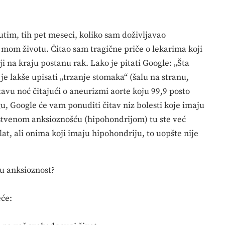
tim, tih pet meseci, koliko sam doživljavao
u mom životu. Čitao sam tragične priče o lekarima koji
i na kraju postanu rak. Lako je pitati Google: „Šta
je lakše upisati „trzanje stomaka“ (šalu na stranu,
tavu noć čitajući o aneurizmi aorte koju 99,9 posto
u, Google će vam ponuditi čitav niz bolesti koje imaju
vstvenom anksioznošću (hipohondrijom) tu ste već
alat, ali onima koji imaju hipohondriju, to uopšte nije
u anksioznost?
eće: