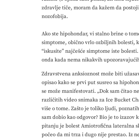
zdravlje tiče, moram da kažem da postoji
nozofobija.
Ako ste hipohondar, vi stalno brine o tome
simptome, obično vrlo ozbiljnih bolesti, ka
“iskusite” najčešće simptome iste bolesti.
onda kada nema nikakvih upozoravajući
Zdravstvena anksioznost može biti užasav
opisao kako se prvi put susreo sa hipohon
se može manifestovati. „Dok sam čitao ne
različitih video snimaka za Ice Bucket C
više o tome. Zašto je toliko ljudi, poznat
sam dobio kao odgovor? Bio je to izazov k
pitanju je bolest Amiotrofična lateralna sk
počeo da mi trza i dugo nije prestao. Iz 