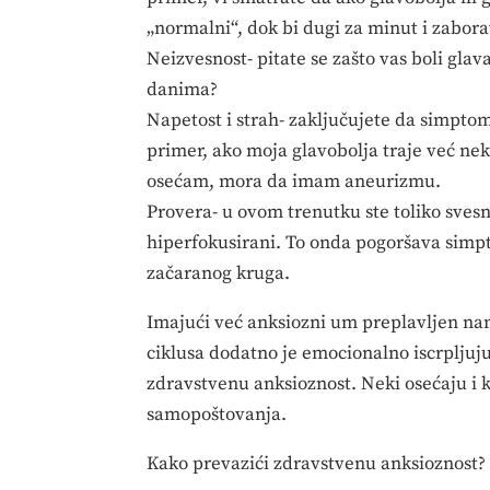
„normalni“, dok bi dugi za minut i zabor
Neizvesnost- pitate se zašto vas boli glav
danima?
Napetost i strah- zaključujete da simptom
primer, ako moja glavobolja traje već nek
osećam, mora da imam aneurizmu.
Provera- u ovom trenutku ste toliko svesn
hiperfokusirani. To onda pogoršava simpt
začaranog kruga.
Imajući već anksiozni um preplavljen na
ciklusa dodatno je emocionalno iscrpljuju
zdravstvenu anksioznost. Neki osećaju i k
samopoštovanja.
Kako prevazići zdravstvenu anksioznost?