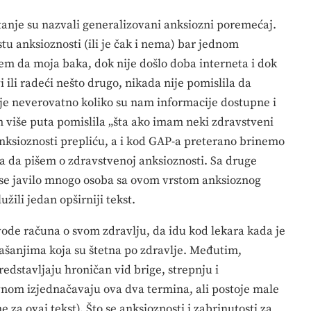
nje su nazvali generalizovani anksiozni poremećaj.
stu anksioznosti (ili je čak i nema) bar jednom
em da moja baka, dok nije došlo doba interneta i dok
 ili radeći nešto drugo, nikada nije pomislila da
e neverovatno koliko su nam informacije dostupne i
am više puta pomislila „šta ako imam neki zdravstveni
 anksioznosti prepliću, a i kod GAP-a preterano brinemo
la da pišem o zdravstvenoj anksioznosti. Sa druge
i se javilo mnogo osoba sa ovom vrstom anksioznog
žili jedan opširniji tekst.
ode računa o svom zdravlju, da idu kod lekara kada je
našanjima koja su štetna po zdravlje. Međutim,
edstavljaju hroničan vid brige, strepnju i
avnom izjednačavaju ova dva termina, ali postoje male
ne za ovaj tekst). Što se anksioznosti i zabrinutosti za