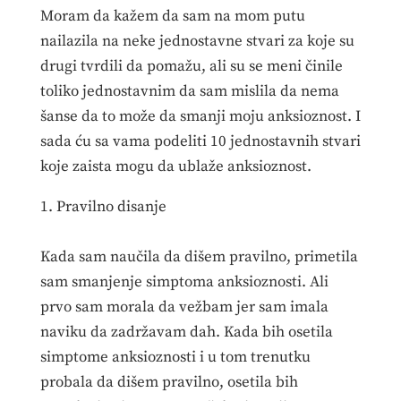
Moram da kažem da sam na mom putu
nailazila na neke jednostavne stvari za koje su
drugi tvrdili da pomažu, ali su se meni činile
toliko jednostavnim da sam mislila da nema
šanse da to može da smanji moju anksioznost. I
sada ću sa vama podeliti 10 jednostavnih stvari
koje zaista mogu da ublaže anksioznost.
1. Pravilno disanje
Kada sam naučila da dišem pravilno, primetila
sam smanjenje simptoma anksioznosti. Ali
prvo sam morala da vežbam jer sam imala
naviku da zadržavam dah. Kada bih osetila
simptome anksioznosti i u tom trenutku
probala da dišem pravilno, osetila bih