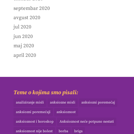
septembar 2020
avgust 2020
jul 2020
jun 2020
maj 2020
april 2020
Teme o kojima smo pisali:
analiziranje misli
anksiozne misli
anksiozni poremećaj
anksiozni poremećaji
anksioznost
anksioznost i horoskop
Anksioznost neće potpuno nestati
anksioznost nije bolest
borba
briga