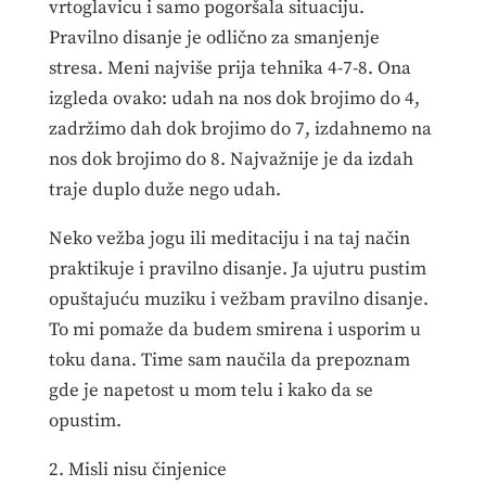
vrtoglavicu i samo pogoršala situaciju.
Pravilno disanje je odlično za smanjenje
stresa. Meni najviše prija tehnika 4-7-8. Ona
izgleda ovako: udah na nos dok brojimo do 4,
zadržimo dah dok brojimo do 7, izdahnemo na
nos dok brojimo do 8. Najvažnije je da izdah
traje duplo duže nego udah.
Neko vežba jogu ili meditaciju i na taj način
praktikuje i pravilno disanje. Ja ujutru pustim
opuštajuću muziku i vežbam pravilno disanje.
To mi pomaže da budem smirena i usporim u
toku dana. Time sam naučila da prepoznam
gde je napetost u mom telu i kako da se
opustim.
2. Misli nisu činjenice