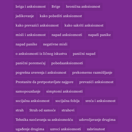
briga i anksioznost
Brige
hronična anksioznost
jadikovanje
kako pobediti anksioznost
kako prevazići anksioznost
kako sakriti anksioznost
misli i anksioznost
napad anksioznosti
napadi panike
napad panike
negativne misli
o anksioznosti iz ličnog iskustva
panični napad
panični poremećaj
pobedaanksioznosti
pogrešna uverenja i anksioznost
prekomerno razmišljanje
Prestanite da pretpostavljate najgore
prevazići anksioznost
samopouzdanje
simptomi anksioznosti
socijalna anksioznost
socijalna fobija
sreća i anksioznost
strah
Strah od samoće
strahovi
Tehnika suočavanja sa anksioznošću
udovoljavanje drugima
ugađenje drugima
uzroci anksioznosti
zabrinutost