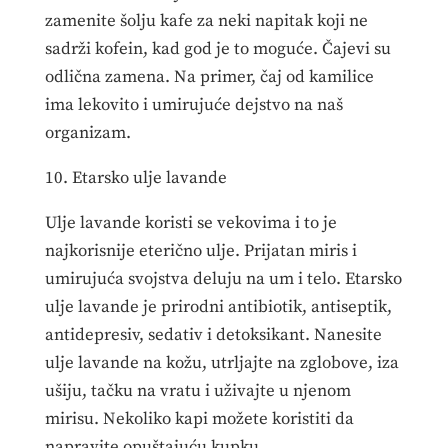
zamenite šolju kafe za neki napitak koji ne
sadrži kofein, kad god je to moguće. Čajevi su
odlična zamena. Na primer, čaj od kamilice
ima lekovito i umirujuće dejstvo na naš
organizam.
10. Etarsko ulje lavande
Ulje lavande koristi se vekovima i to je
najkorisnije eterično ulje. Prijatan miris i
umirujuća svojstva deluju na um i telo. Etarsko
ulje lavande je prirodni antibiotik, antiseptik,
antidepresiv, sedativ i detoksikant. Nanesite
ulje lavande na kožu, utrljajte na zglobove, iza
ušiju, tačku na vratu i uživajte u njenom
mirisu. Nekoliko kapi možete koristiti da
napravite opuštajuću kupku.