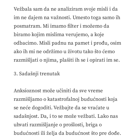
Vežbala sam da ne analiziram svoje misli i da
im ne dajem na važnosti. Umesto toga samo ih
posmatram. Mi imamo filter i možemo da
biramo kojim mislima verujemo, a koje
odbacimo. Misli padnu na pamet i prođu, osim
ako ih mi ne održimo u životu tako što ćemo
razmišljati o njima, plašiti ih se i opirati im se.
3. Sadašnji trenutak
Anksioznost može učiniti da sve vreme
razmišljamo o katastrofalnoj budućnosti koja
se neće dogoditi. Vežbajte da se vraćate u
sadašnjost. Da, i to se može vežbati. Lako nas
uhvati razmišljanje o prošlosti, briga o
budućnosti ili želja da budućnost što pre dođe.