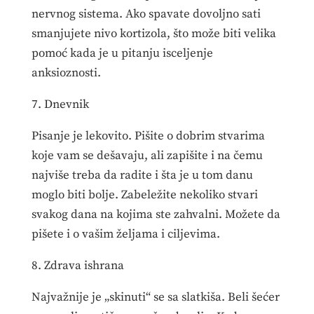
nervnog sistema. Ako spavate dovoljno sati
smanjujete nivo kortizola, što može biti velika
pomoć kada je u pitanju isceljenje
anksioznosti.
7. Dnevnik
Pisanje je lekovito. Pišite o dobrim stvarima
koje vam se dešavaju, ali zapišite i na čemu
najviše treba da radite i šta je u tom danu
moglo biti bolje. Zabeležite nekoliko stvari
svakog dana na kojima ste zahvalni. Možete da
pišete i o vašim željama i ciljevima.
8. Zdrava ishrana
Najvažnije je „skinuti“ se sa slatkiša. Beli šećer