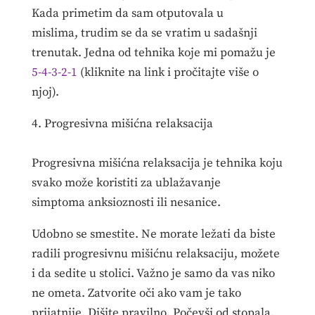
Kada primetim da sam otputovala u
mislima, trudim se da se vratim u sadašnji
trenutak. Jedna od tehnika koje mi pomažu je
5-4-3-2-1
(kliknite na link i pročitajte više o
njoj).
4. Progresivna mišićna relaksacija
Progresivna mišićna relaksacija je tehnika koju
svako može koristiti za ublažavanje
simptoma anksioznosti ili nesanice.
Udobno se smestite. Ne morate ležati da biste
radili progresivnu mišićnu relaksaciju, možete
i da sedite u stolici. Važno je samo da vas niko
ne ometa. Zatvorite oči ako vam je tako
prijatnije. Dišite pravilno. Počevši od stopala,