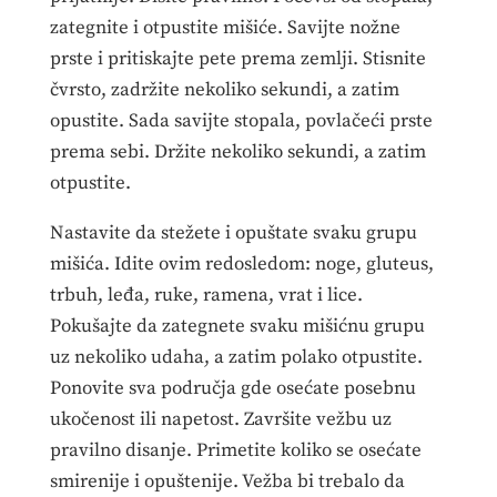
zategnite i otpustite mišiće. Savijte nožne
prste i pritiskajte pete prema zemlji. Stisnite
čvrsto, zadržite nekoliko sekundi, a zatim
opustite. Sada savijte stopala, povlačeći prste
prema sebi. Držite nekoliko sekundi, a zatim
otpustite.
Nastavite da stežete i opuštate svaku grupu
mišića. Idite ovim redosledom: noge, gluteus,
trbuh, leđa, ruke, ramena, vrat i lice.
Pokušajte da zategnete svaku mišićnu grupu
uz nekoliko udaha, a zatim polako otpustite.
Ponovite sva područja gde osećate posebnu
ukočenost ili napetost. Završite vežbu uz
pravilno disanje. Primetite koliko se osećate
smirenije i opuštenije. Vežba bi trebalo da