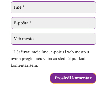
Sačuvaj moje ime, e-poštu i veb mesto u
ovom pregledaču veba za sledeći put kada
komentarišem.