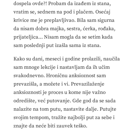
dospela ovde?! Probam da izađem iz stana,
vratim se, sednem na pod i plačem. Osećaj
krivice me je preplavljivao. Bila sam sigurna
da nisam dobra majka, sestra, ćerka, rođaka,
prijateljica… Nisam mogla da se setim kada
sam poslednji put izašla sama iz stana.
Kako su dani, meseci i godine prolazili, naučila
sam mnoge lekcije i nastavljam da ih učim
svakodnevno. Hroničnu anksioznost sam
prevazišla, a možete i vi. Prevazilaženje
anksioznosti je proces u kome nije važno
odredište, već putovanje. Gde god da se sada
nalazite na tom putu, nastavite dalje. Putujte
svojim tempom, tražite najbolji put za sebe i
znajte da neće biti zauvek teško.