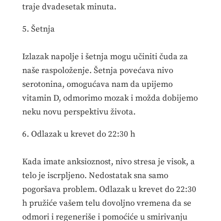
traje dvadesetak minuta.
5. Šetnja
Izlazak napolje i šetnja mogu učiniti čuda za
naše raspoloženje. Šetnja povećava nivo
serotonina, omogućava nam da upijemo
vitamin D, odmorimo mozak i možda dobijemo
neku novu perspektivu života.
6. Odlazak u krevet do 22:30 h
Kada imate anksioznost, nivo stresa je visok, a
telo je iscrpljeno. Nedostatak sna samo
pogoršava problem. Odlazak u krevet do 22:30
h pružiće vašem telu dovoljno vremena da se
odmori i regeneriše i pomoćiće u smirivanju