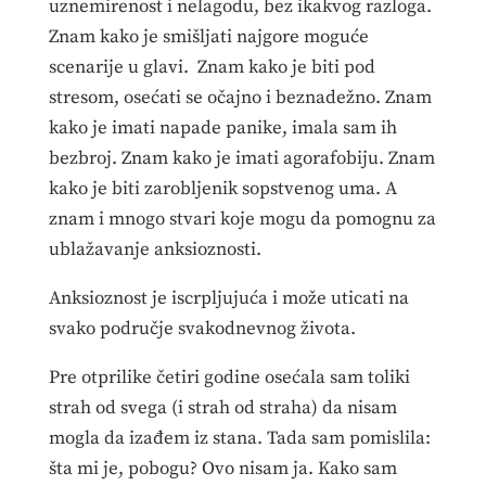
uznemirenost i nelagodu, bez ikakvog razloga.
Znam kako je smišljati najgore moguće
scenarije u glavi. Znam kako je biti pod
stresom, osećati se očajno i beznadežno. Znam
kako je imati napade panike, imala sam ih
bezbroj. Znam kako je imati agorafobiju. Znam
kako je biti zarobljenik sopstvenog uma. A
znam i mnogo stvari koje mogu da pomognu za
ublažavanje anksioznosti.
Anksioznost je iscrpljujuća i može uticati na
svako područje svakodnevnog života.
Pre otprilike četiri godine osećala sam toliki
strah od svega (i strah od straha) da nisam
mogla da izađem iz stana. Tada sam pomislila:
šta mi je, pobogu? Ovo nisam ja. Kako sam