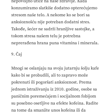
nepovoljno utiče na naše zdravlje. Kada
konzumiramo slatkiše dodatno opterećujemo
stresom naše telo. A nekome ko se bori sa
anksioznošću nije potreban dodatni stres.
Takođe, šećer ne sadrži hranljive sastojke, a
tokom stresa našem telu je potrebna
neprerađena hrana puna vitamina i minerala.
9. Čaj
Mnogi se oslanjaju na svoju jutarnju šolju kafe
kako bi se probudili, ali to zapravo može
pokrenuti ili pogoršati anksioznost. Prema
jednom istraživanju iz 2010. godine, osobe sa
paničnim poremećajem i socijalnom fobijom
su posebno osetljive na efekte kofeina. Radite
na tome da smanjite unos kofeina ili da