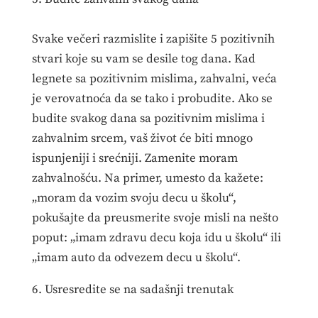
Svake večeri razmislite i zapišite 5 pozitivnih
stvari koje su vam se desile tog dana. Kad
legnete sa pozitivnim mislima, zahvalni, veća
je verovatnoća da se tako i probudite. Ako se
budite svakog dana sa pozitivnim mislima i
zahvalnim srcem, vaš život će biti mnogo
ispunjeniji i srećniji. Zamenite moram
zahvalnošću. Na primer, umesto da kažete:
„moram da vozim svoju decu u školu“,
pokušajte da preusmerite svoje misli na nešto
poput: „imam zdravu decu koja idu u školu“ ili
„imam auto da odvezem decu u školu“.
6. Usresredite se na sadašnji trenutak