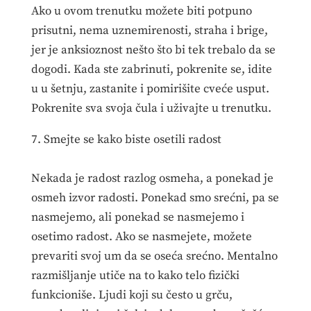
Ako u ovom trenutku možete biti potpuno
prisutni, nema uznemirenosti, straha i brige,
jer je anksioznost nešto što bi tek trebalo da se
dogodi. Kada ste zabrinuti, pokrenite se, idite
u u šetnju, zastanite i pomirišite cveće usput.
Pokrenite sva svoja čula i uživajte u trenutku.
7. Smejte se kako biste osetili radost
Nekada je radost razlog osmeha, a ponekad je
osmeh izvor radosti. Ponekad smo srećni, pa se
nasmejemo, ali ponekad se nasmejemo i
osetimo radost. Ako se nasmejete, možete
prevariti svoj um da se oseća srećno. Mentalno
razmišljanje utiče na to kako telo fizički
funkcioniše. Ljudi koji su često u grču,