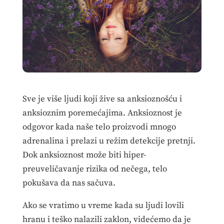
Sve je više ljudi koji žive sa anksioznošću i
anksioznim poremećajima. Anksioznost je
odgovor kada naše telo proizvodi mnogo
adrenalina i prelazi u režim detekcije pretnji.
Dok anksioznost može biti hiper-
preuveličavanje rizika od nečega, telo
pokušava da nas sačuva.
Ako se vratimo u vreme kada su ljudi lovili
hranu i teško nalazili zaklon, videćemo da je