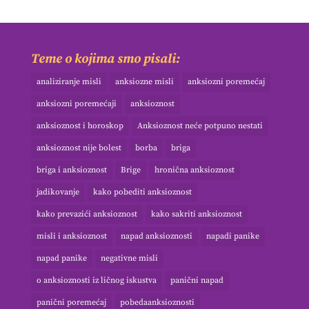
Teme o kojima smo pisali:
analiziranje misli
anksiozne misli
anksiozni poremećaj
anksiozni poremećaji
anksioznost
anksioznost i horoskop
Anksioznost neće potpuno nestati
anksioznost nije bolest
borba
briga
briga i anksioznost
Brige
hronična anksioznost
jadikovanje
kako pobediti anksioznost
kako prevazići anksioznost
kako sakriti anksioznost
misli i anksioznost
napad anksioznosti
napadi panike
napad panike
negativne misli
o anksioznosti iz ličnog iskustva
panični napad
panični poremećaj
pobedaanksioznosti