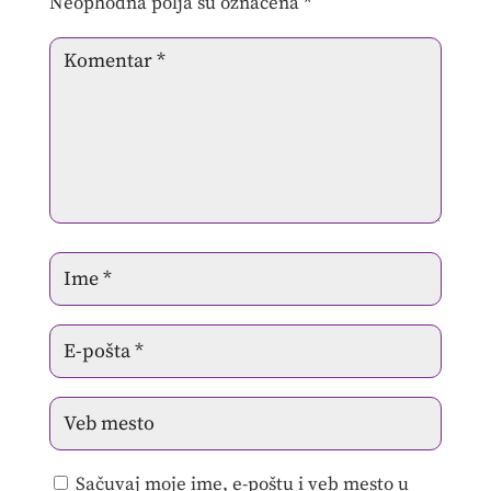
Neophodna polja su označena
*
Sačuvaj moje ime, e-poštu i veb mesto u