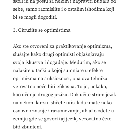
školi ili na poslu sa nekim i napraviti budalu od
sebe, samo razmislite i o ostalim ishodima koji
bi se mogli dogoditi.
3. Okružite se optimistima
Ako ste otvoreni za praktikovanje optimizma,
slušajte kako drugi optimisti objašnjavaju
svoja iskustva i događaje. Međutim, ako se
nalazite u tački u kojoj sumnjate u efekte
optimizma na anksioznost, ona ova tehnika
verovatno neće biti efikasna. To je, nekako,
kao učenje drugog jezika. Dok učite strani jezik
na nekom kursu, stičete utisak da imate neko
osnovno znanje i razumevanje, ali ako odete u
zemlju gde se govori taj jezik, verovatno ćete
biti zbunjeni.