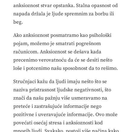
anksioznost stvar opstanka. Stalna opasnost od
napada držala je ljude spremnim za borbu ili
beg.
Ako anksioznost posmatramo kao psihološki
pojam, možemo je smatrati pogrešnom
računicom. Anksioznost se dešava kada
precenimo verovatnoću da će se desiti nešto
loše i potcenimo našu sposobnost da to rešimo.
Stručnjaci kažu da ljudi imaju nešto što se
naziva pristrasnost ljudske negativnosti, što
znači da našu pažnju više usmeravamo na
preteće i zastrašujuće informacije nego
pozitivne i uveravajuće informacije. Ovo može
povećati osećaj stresa i anksioznosti kod
mnogih ljudi. Svakako, postoji više načina kako