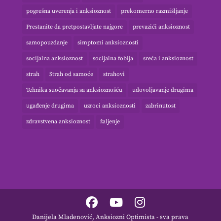
pogrešna uverenja i anksioznost
prekomerno razmišljanje
Prestanite da pretpostavljate najgore
prevazići anksioznost
samopouzdanje
simptomi anksioznosti
socijalna anksioznost
socijalna fobija
sreća i anksioznost
strah
Strah od samoće
strahovi
Tehnika suočavanja sa anksioznošću
udovoljavanje drugima
ugađenje drugima
uzroci anksioznosti
zabrinutost
zdravstvena anksioznost
žaljenje
Danijela Mladenović, Anksiozni Optimista - sva prava