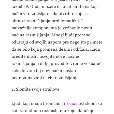
takođe 9. Onda možete da analizirate na koji
način vi razmišljate i da utvrdite koji su
obrasci razmišljanja problematični. I
najvažnija komponenta je vežbanje novih
načina razmišljanja. Mnogi ljudi prerano
odustaju od svojih napora pre nego što primete
da se bilo koja promena desila i održala. Kada
uredite misli i usvojite nove načine
razmišljanja, i dalje provodite vreme vežbajući
kako bi vam taj novi način postao
podrazumevani način razmišljanja.
2. Slomite svoje strahove
Ljudi koji imaju hroničnu
anksioznost
skloni su
katastrofalnom razmišljanju koje uključuje