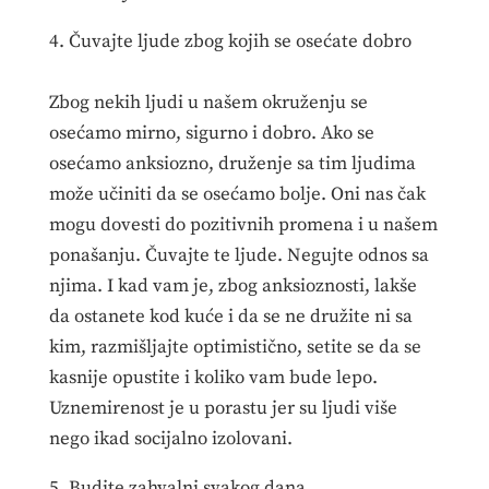
4. Čuvajte ljude zbog kojih se osećate dobro
Zbog nekih ljudi u našem okruženju se
osećamo mirno, sigurno i dobro. Ako se
osećamo anksiozno, druženje sa tim ljudima
može učiniti da se osećamo bolje. Oni nas čak
mogu dovesti do pozitivnih promena i u našem
ponašanju. Čuvajte te ljude. Negujte odnos sa
njima. I kad vam je, zbog anksioznosti, lakše
da ostanete kod kuće i da se ne družite ni sa
kim, razmišljajte optimistično, setite se da se
kasnije opustite i koliko vam bude lepo.
Uznemirenost je u porastu jer su ljudi više
nego ikad socijalno izolovani.
5. Budite zahvalni svakog dana