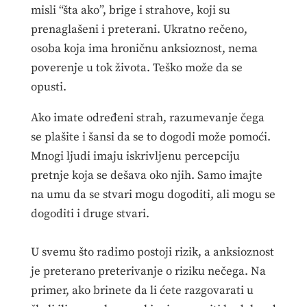
misli “šta ako”, brige i strahove, koji su
prenaglašeni i preterani. Ukratno rečeno,
osoba koja ima hroničnu anksioznost, nema
poverenje u tok života. Teško može da se
opusti.
Ako imate određeni strah, razumevanje čega
se plašite i šansi da se to dogodi može pomoći.
Mnogi ljudi imaju iskrivljenu percepciju
pretnje koja se dešava oko njih. Samo imajte
na umu da se stvari mogu dogoditi, ali mogu se
dogoditi i druge stvari.
U svemu što radimo postoji rizik, a anksioznost
je preterano preterivanje o riziku nečega. Na
primer, ako brinete da li ćete razgovarati u