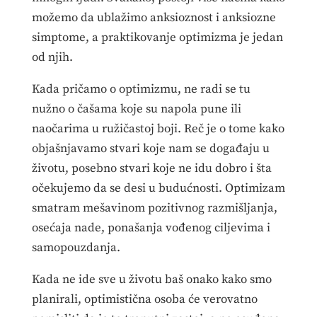
možemo da ublažimo anksioznost i anksiozne
simptome, a praktikovanje optimizma je jedan
od njih.
Kada pričamo o optimizmu, ne radi se tu
nužno o čašama koje su napola pune ili
naočarima u ružičastoj boji. Reč je o tome kako
objašnjavamo stvari koje nam se događaju u
životu, posebno stvari koje ne idu dobro i šta
očekujemo da se desi u budućnosti. Optimizam
smatram mešavinom pozitivnog razmišljanja,
osećaja nade, ponašanja vođenog ciljevima i
samopouzdanja.
Kada ne ide sve u životu baš onako kako smo
planirali, optimistična osoba će verovatno