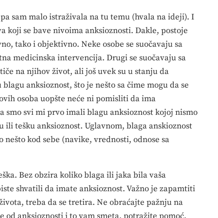
a sam malo istraživala na tu temu (hvala na ideji). I
a koji se bave nivoima anksioznosti. Dakle, postoje
ivno, tako i objektivno. Neke osobe se suočavaju sa
tna medicinska intervencija. Drugi se suočavaju sa
e na njihov život, ali još uvek su u stanju da
 blagu anksioznost, što je nešto sa čime mogu da se
a ovih osoba uopšte neće ni pomisliti da ima
 da smo svi mi prvo imali blagu anksioznost kojoj nismo
u ili tešku anksioznost. Uglavnom, blaga anskioznost
nešto kod sebe (navike, vrednosti, odnose sa
ška. Bez obzira koliko blaga ili jaka bila vaša
iste shvatili da imate anksioznost. Važno je zapamtiti
života, treba da se tretira. Ne obraćajte pažnju na
ite od anksioznosti i to vam smeta, potražite pomoć.