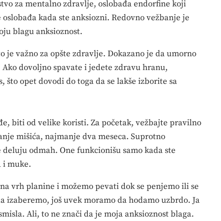
tvo za mentalno zdravlje, oslobađa endorfine koji
 se oslobađa kada ste anksiozni. Redovno vežbanje je
voju blagu anksioznost.
 to je važno za opšte zdravlje. Dokazano je da umorno
i. Ako dovoljno spavate i jedete zdravu hranu,
s, što opet dovodi do toga da se lakše izborite sa
, biti od velike koristi. Za početak, vežbajte pravilno
štanje mišića, najmanje dva meseca. Suprotno
e deluju odmah. One funkcionišu samo kada ste
a i muke.
a vrh planine i možemo pevati dok se penjemo ili se
 da izaberemo, još uvek moramo da hodamo uzbrdo. Ja
isla. Ali, to ne znači da je moja anksioznost blaga.