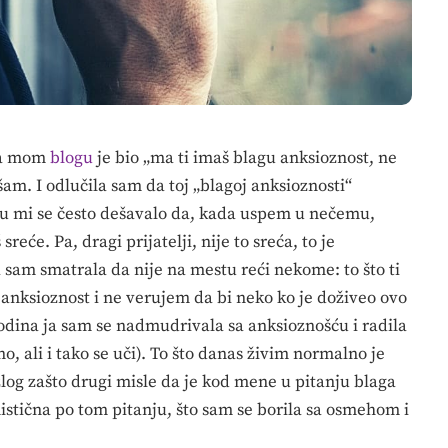
na mom
blogu
je bio „ma ti imaš blagu anksioznost, ne
šam. I odlučila sam da toj „blagoj anksioznosti“
votu mi se često dešavalo da, kada uspem u nečemu,
reće. Pa, dragi prijatelji, nije to sreća, to je
 sam smatrala da nije na mestu reći nekome: to što ti
 anksioznost i ne verujem da bi neko ko je doživeo ovo
 godina ja sam se nadmudrivala sa anksioznošću i radila
, ali i tako se uči). To što danas živim normalno je
log zašto drugi misle da je kod mene u pitanju blaga
mistična po tom pitanju, što sam se borila sa osmehom i