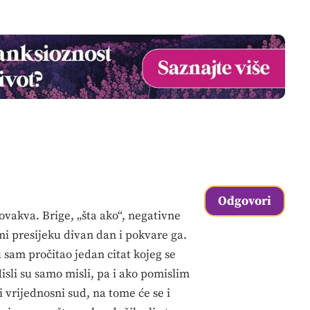
Odgovori
ovakva. Brige, „šta ako“, negativne
 mi presijeku divan dan i pokvare ga.
sam pročitao jedan citat kojeg se
li su samo misli, pa i ako pomislim
 vrijednosni sud, na tome će se i