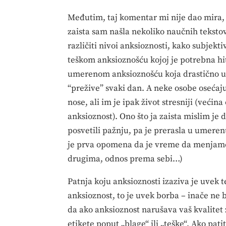
Međutim, taj komentar mi nije dao mira, p
zaista sam našla nekoliko naučnih tekstov
različiti nivoi anksioznosti, kako subjekt
teškom anksioznošću kojoj je potrebna hi
umerenom anksioznošću koja drastično utič
“prežive” svaki dan. A neke osobe osećaju
nose, ali im je ipak život stresniji (većin
anksioznost). Ono što ja zaista mislim je
posvetili pažnju, pa je prerasla u umeren
je prva opomena da je vreme da menjamo 
drugima, odnos prema sebi…)
Patnja koju anksioznosti izaziva je uvek te
anksioznost, to je uvek borba – inače ne b
da ako anksioznost narušava vaš kvalitet 
etikete poput „blage“ ili „teške“. Ako pat