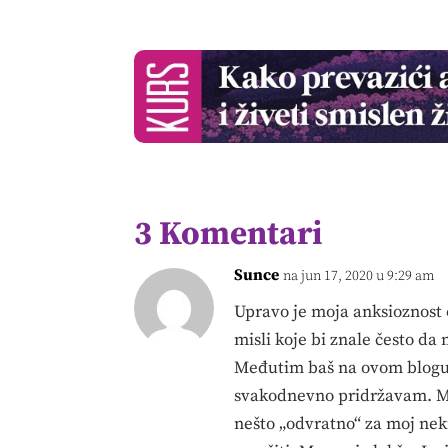
3 Komentari
Sunce
na jun 17, 2020 u 9:29 am
Upravo je moja anksioznost 
misli koje bi znale često da
Međutim baš na ovom blogu 
svakodnevno pridržavam. Mis
nešto „odvratno“ za moj neki