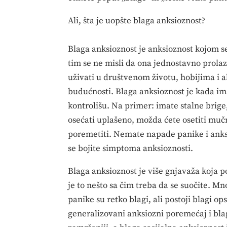
Ali, šta je uopšte blaga anksioznost?
Blaga anksioznost je anksioznost kojom s
tim se ne misli da ona jednostavno prolaz
uživati u društvenom životu, hobijima i a
budućnosti. Blaga anksioznost je kada imat
kontrolišu. Na primer: imate stalne brige
osećati uplašeno, možda ćete osetiti mučn
poremetiti. Nemate napade panike i anks
se bojite simptoma anksioznosti.
Blaga anksioznost je više gnjavaža koja p
je to nešto sa čim treba da se suočite. M
panike su retko blagi, ali postoji blagi 
generalizovani anksiozni poremećaj i bla