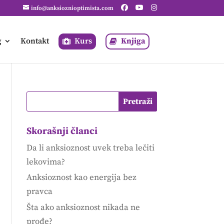
info@anksioznioptimista.com
g
Kontakt
Kurs
Knjiga
Skorašnji članci
Da li anksioznost uvek treba lečiti
lekovima?
Anksioznost kao energija bez
pravca
Šta ako anksioznost nikada ne
prođe?