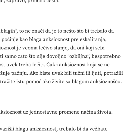
je, zapravo, prilično česta.
lagih“, to ne znači da je to nešto što bi trebalo da
 počinje kao blaga anksioznost pre eskaliranja,
oznost je veoma lečivo stanje, da oni koji sebi
i samo zato što nije dovoljno “ozbiljna”, bespotrebno
st uvek treba lečiti. Čak i anksioznost koja se ne
je pažnju. Ako biste uvek bili tužni ili ljuti, potražili
tražite istu pomoć ako živite sa blagom anksioznošću.
nksioznost uz jednostavne promene načina života.
vazišli blagu anksioznost, trebalo bi da vežbate