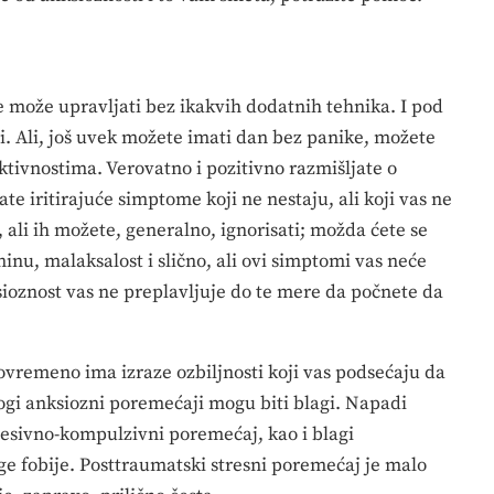
e može upravljati bez ikakvih dodatnih tehnika. I pod
i. Ali, još uvek možete imati dan bez panike, možete
ktivnostima. Verovatno i pozitivno razmišljate o
e iritirajuće simptome koji ne nestaju, ali koji vas ne
, ali ih možete, generalno, ignorisati; možda ćete se
inu, malaksalost i slično, ali ovi simptomi vas neće
ioznost vas ne preplavljuje do te mere da počnete da
ovremeno ima izraze ozbiljnosti koji vas podsećaju da
nogi anksiozni poremećaji mogu biti blagi. Napadi
opsesivno-kompulzivni poremećaj, kao i blagi
ge fobije. Posttraumatski stresni poremećaj je malo