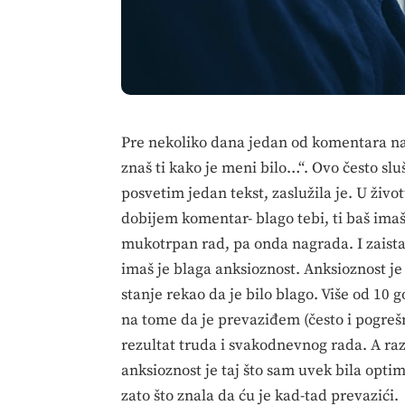
Pre nekoliko dana jedan od komentara 
znaš ti kako je meni bilo…“. Ovo često slu
posvetim jedan tekst, zaslužila je. U ži
dobijem komentar- blago tebi, ti baš imaš s
mukotrpan rad, pa onda nagrada. I zaista
imaš je blaga anksioznost. Anksioznost je
stanje rekao da je bilo blago. Više od 10
na tome da je prevaziđem (često i pogrešno
rezultat truda i svakodnevnog rada. A raz
anksioznost je taj što sam uvek bila opti
zato što znala da ću je kad-tad prevazići.