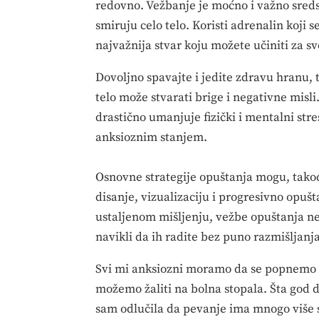
redovno. Vežbanje je moćno i važno sreds
smiruju celo telo. Koristi adrenalin koji
najvažnija stvar koju možete učiniti za s
Dovoljno spavajte i jedite zdravu hranu,
telo može stvarati brige i negativne misl
drastično umanjuje fizički i mentalni stre
anksioznim stanjem.
Osnovne strategije opuštanja mogu, takođe
disanje, vizualizaciju i progresivno opu
ustaljenom mišljenju, vežbe opuštanja n
navikli da ih radite bez puno razmišljanj
Svi mi anksiozni moramo da se popnemo n
možemo žaliti na bolna stopala. Šta god
sam odlučila da pevanje ima mnogo više sm