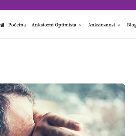
Početna
Anksiozni Optimista
Anksioznost
Blo