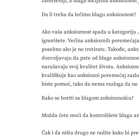
zamršeniji, a blaga socijalna anksioznost 
Da li treba da lečimo blagu anksioznost?
Ako vaša anksioznost spada u kategoriju „b
ignorišete. Većina anksioznih poremećaja
posebno ako je ne tretirate. Takođe, anksi
dozvoljavaju da pate od blage anksioznost
narušavaju svoj kvalitet života. Anksiozno
kvalifikuje kao anksiozni poremećaj zaslužu
biste pomoć, tako da nema razloga da ne 
Kako se boriti sa blagom anksioznošću?
Možda ćete moći da kontrolišete blagu a
Čak i da ništa drugo ne radite kako bi pre