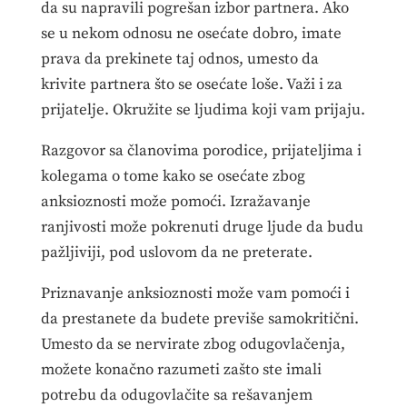
da su napravili pogrešan izbor partnera. Ako
se u nekom odnosu ne osećate dobro, imate
prava da prekinete taj odnos, umesto da
krivite partnera što se osećate loše. Važi i za
prijatelje. Okružite se ljudima koji vam prijaju.
Razgovor sa članovima porodice, prijateljima i
kolegama o tome kako se osećate zbog
anksioznosti može pomoći. Izražavanje
ranjivosti može pokrenuti druge ljude da budu
pažljiviji, pod uslovom da ne preterate.
Priznavanje anksioznosti može vam pomoći i
da prestanete da budete previše samokritični.
Umesto da se nervirate zbog odugovlačenja,
možete konačno razumeti zašto ste imali
potrebu da odugovlačite sa rešavanjem