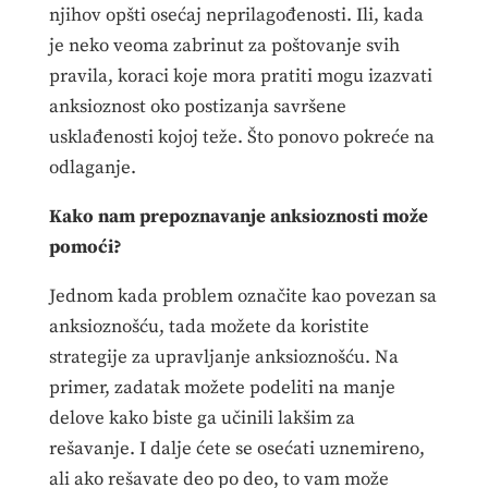
njihov opšti osećaj neprilagođenosti. Ili, kada
je neko veoma zabrinut za poštovanje svih
pravila, koraci koje mora pratiti mogu izazvati
anksioznost oko postizanja savršene
usklađenosti kojoj teže. Što ponovo pokreće na
odlaganje.
Kako nam prepoznavanje anksioznosti može
pomoći?
Jednom kada problem označite kao povezan sa
anksioznošću, tada možete da koristite
strategije za upravljanje anksioznošću. Na
primer, zadatak možete podeliti na manje
delove kako biste ga učinili lakšim za
rešavanje. I dalje ćete se osećati uznemireno,
ali ako rešavate deo po deo, to vam može