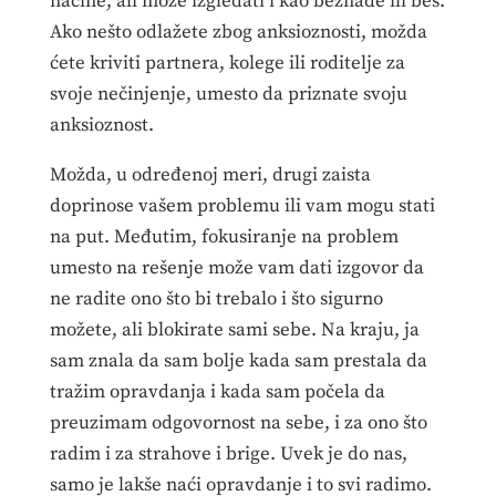
načine, ali može izgledati i kao beznađe ili bes.
Ako nešto odlažete zbog anksioznosti, možda
ćete kriviti partnera, kolege ili roditelje za
svoje nečinjenje, umesto da priznate svoju
anksioznost.
Možda, u određenoj meri, drugi zaista
doprinose vašem problemu ili vam mogu stati
na put. Međutim, fokusiranje na problem
umesto na rešenje može vam dati izgovor da
ne radite ono što bi trebalo i što sigurno
možete, ali blokirate sami sebe. Na kraju, ja
sam znala da sam bolje kada sam prestala da
tražim opravdanja i kada sam počela da
preuzimam odgovornost na sebe, i za ono što
radim i za strahove i brige. Uvek je do nas,
samo je lakše naći opravdanje i to svi radimo.