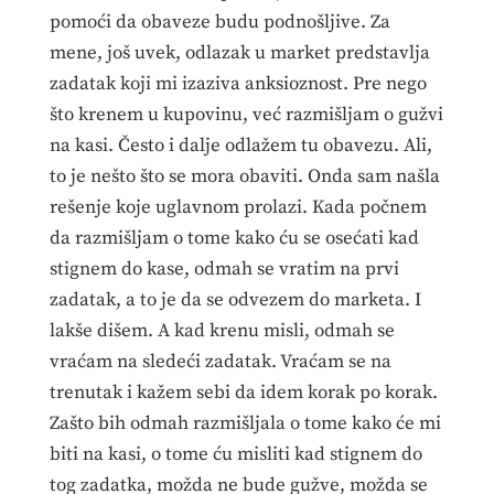
pomoći da obaveze budu podnošljive. Za
mene, još uvek, odlazak u market predstavlja
zadatak koji mi izaziva anksioznost. Pre nego
što krenem u kupovinu, već razmišljam o gužvi
na kasi. Često i dalje odlažem tu obavezu. Ali,
to je nešto što se mora obaviti. Onda sam našla
rešenje koje uglavnom prolazi. Kada počnem
da razmišljam o tome kako ću se osećati kad
stignem do kase, odmah se vratim na prvi
zadatak, a to je da se odvezem do marketa. I
lakše dišem. A kad krenu misli, odmah se
vraćam na sledeći zadatak. Vraćam se na
trenutak i kažem sebi da idem korak po korak.
Zašto bih odmah razmišljala o tome kako će mi
biti na kasi, o tome ću misliti kad stignem do
tog zadatka, možda ne bude gužve, možda se