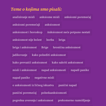
Teme o kojima smo pisali:
analiziranje misli
anksiozne misli
anksiozni poremećaj
anksiozni poremećaji
anksioznost
anksioznost i horoskop
Anksioznost neće potpuno nestati
anksioznost nije bolest
borba
briga
briga i anksioznost
Brige
hronična anksioznost
jadikovanje
kako pobediti anksioznost
kako prevazići anksioznost
kako sakriti anksioznost
misli i anksioznost
napad anksioznosti
napadi panike
napad panike
negativne misli
o anksioznosti iz ličnog iskustva
panični napad
panični poremećaj
pobedaanksioznosti
pogrešna uverenja i anksioznost
prekomerno razmišljanje