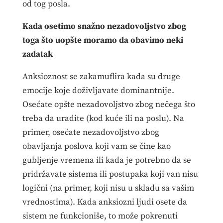
od tog posla.
Kada osetimo snažno nezadovoljstvo zbog
toga što uopšte moramo da obavimo neki
zadatak
Anksioznost se zakamuflira kada su druge
emocije koje doživljavate dominantnije.
Osećate opšte nezadovoljstvo zbog nečega što
treba da uradite (kod kuće ili na poslu). Na
primer, osećate nezadovoljstvo zbog
obavljanja poslova koji vam se čine kao
gubljenje vremena ili kada je potrebno da se
pridržavate sistema ili postupaka koji van nisu
logični (na primer, koji nisu u skladu sa vašim
vrednostima). Kada anksiozni ljudi osete da
sistem ne funkcioniše, to može pokrenuti