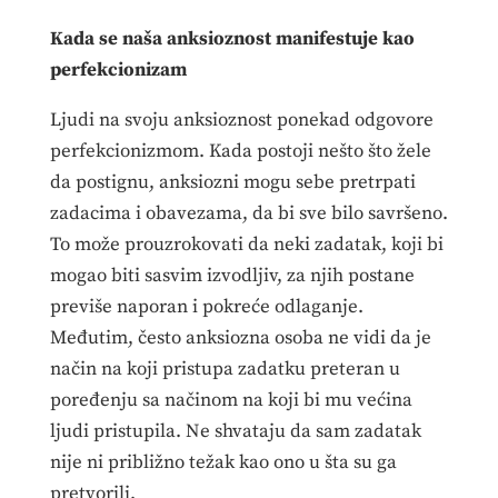
Kada se naša anksioznost manifestuje kao
perfekcionizam
Ljudi na svoju anksioznost ponekad odgovore
perfekcionizmom. Kada postoji nešto što žele
da postignu, anksiozni mogu sebe pretrpati
zadacima i obavezama, da bi sve bilo savršeno.
To može prouzrokovati da neki zadatak, koji bi
mogao biti sasvim izvodljiv, za njih postane
previše naporan i pokreće odlaganje.
Međutim, često anksiozna osoba ne vidi da je
način na koji pristupa zadatku preteran u
poređenju sa načinom na koji bi mu većina
ljudi pristupila. Ne shvataju da sam zadatak
nije ni približno težak kao ono u šta su ga
pretvorili.