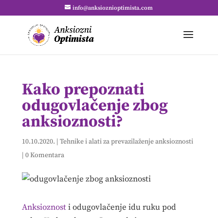
info@anksioznioptimista.com
Kako prepoznati
odugovlačenje zbog
anksioznosti?
10.10.2020.
|
Tehnike i alati za prevazilaženje anksioznosti
|
0 Komentara
Anksioznost
i odugovlačenje idu ruku pod