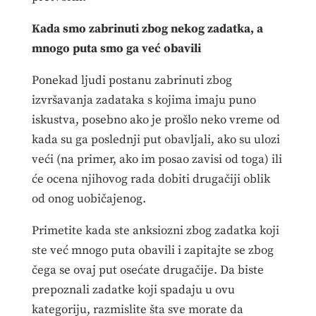
Kada smo zabrinuti zbog nekog zadatka, a
mnogo puta smo ga već obavili
Ponekad ljudi postanu zabrinuti zbog
izvršavanja zadataka s kojima imaju puno
iskustva, posebno ako je prošlo neko vreme od
kada su ga poslednji put obavljali, ako su ulozi
veći (na primer, ako im posao zavisi od toga) ili
će ocena njihovog rada dobiti drugačiji oblik
od onog uobičajenog.
Primetite kada ste anksiozni zbog zadatka koji
ste već mnogo puta obavili i zapitajte se zbog
čega se ovaj put osećate drugačije. Da biste
prepoznali zadatke koji spadaju u ovu
kategoriju, razmislite šta sve morate da