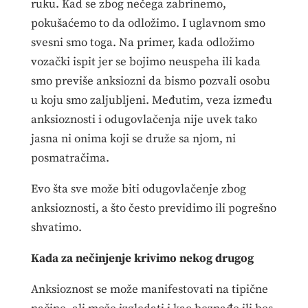
ruku. Kad se zbog nečega zabrinemo,
pokušaćemo to da odložimo. I uglavnom smo
svesni smo toga. Na primer, kada odložimo
vozački ispit jer se bojimo neuspeha ili kada
smo previše anksiozni da bismo pozvali osobu
u koju smo zaljubljeni. Međutim, veza između
anksioznosti i odugovlačenja nije uvek tako
jasna ni onima koji se druže sa njom, ni
posmatračima.
Evo šta sve može biti odugovlačenje zbog
anksioznosti, a što često previdimo ili pogrešno
shvatimo.
Kada za nečinjenje krivimo nekog drugog
Anksioznost se može manifestovati na tipične