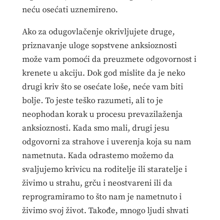
neću osećati uznemireno.
Ako za odugovlačenje okrivljujete druge,
priznavanje uloge sopstvene anksioznosti
može vam pomoći da preuzmete odgovornost i
krenete u akciju. Dok god mislite da je neko
drugi kriv što se osećate loše, neće vam biti
bolje. To jeste teško razumeti, ali to je
neophodan korak u procesu prevazilaženja
anksioznosti. Kada smo mali, drugi jesu
odgovorni za strahove i uverenja koja su nam
nametnuta. Kada odrastemo možemo da
svaljujemo krivicu na roditelje ili staratelje i
živimo u strahu, grču i neostvareni ili da
reprogramiramo to što nam je nametnuto i
živimo svoj život. Takođe, mnogo ljudi shvati