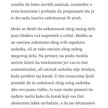
uradite da biste izvršili zadatak, razmislite o
svim koracima i probajte da prepoznate šta je
to što sada izaziva zabrinutost ili strah.
Može se desiti da anksioznost zbog malog dela
puta blokira vaš napredak u celini. Možda se
ne osećate anksiozno zbog svih aspekata
zadatka, ali se tako osećate zbog nekog
njegovog dela. Na primer, na poslu možda
nećete želeti da telefonirate jer vas to čini
uznemirenim, ali ostatak zadatka nije strašan,
kada pređete taj korak. U tim trenucima ljudi
pomisle da su anksiozni zbog celog zadatka.
Ako ovo jasno vidite, to vam može pomoći da
nađete način kako da korak koji vas čini
aksioznim lakše savladate, a da ne odustanete