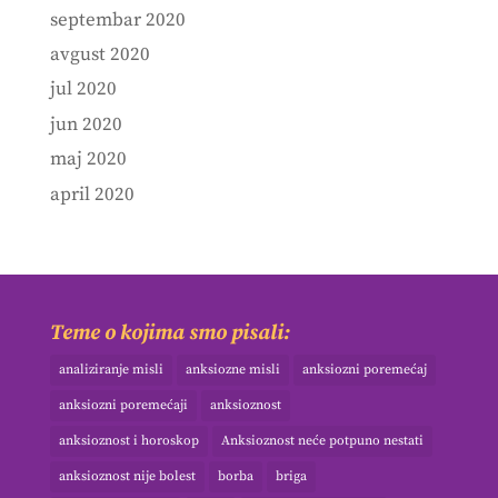
septembar 2020
avgust 2020
jul 2020
jun 2020
maj 2020
april 2020
Teme o kojima smo pisali:
analiziranje misli
anksiozne misli
anksiozni poremećaj
anksiozni poremećaji
anksioznost
anksioznost i horoskop
Anksioznost neće potpuno nestati
anksioznost nije bolest
borba
briga