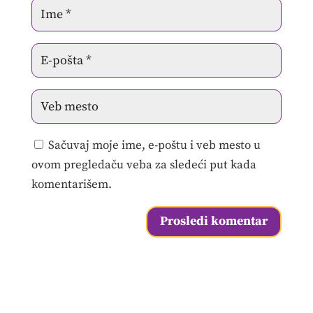
Sačuvaj moje ime, e-poštu i veb mesto u
ovom pregledaču veba za sledeći put kada
komentarišem.