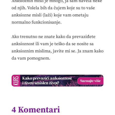
Anksioznih misli je mnogo, ja sam navela neke
od njih. Volela bih da čujem koje su to vaše
anksiozne misli (laži) koje vam ometaju
normalno funkcionisanje.
Ako trenutno ne znate kako da prevaziđete
anksioznost ili vam je teško da se nosite sa
anksioznim mislima, javite mi se. Ja znam kako
da vam pomognem.
4 Komentari