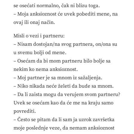
se osećati normalno, čak ni blizu toga.
– Moja anksioznost će uvek pobediti mene, na
ovaj ili onaj način.
Misli o vezi i partneru:
– Nisam dostojan/na svog partnera, on/ona su
u svemu bolji od mene.
– Osećam da bi mom partneru bilo bolje sa
nekim ko nema anksioznost.
– Moj partner je sa mnom iz sažaljenja.
– Niko nikada neće želeti da bude sa mnom.
– Da li zaista mogu da verujem svom partneru?
Uvek se osećam kao da će me na kraju samo
povrediti.
– Često se pitam da li sam ja uzrok završetka
moje poslednje veze, da nemam anksioznost