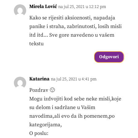
Mirela Lović
na jul 25, 2021 u 12:12 pm
Kako se rijesiti aksioznosti, napadaja
panike i straha, zabrinutosti, losih misli
itd itd… Sve gore navedeno u vašem
tekstu
Odgovori
Katarina
na jul 25, 2021 u 4:41 pm
Pozdrav 🙂
Mogu izdvojiti kod sebe neke misli,koje
su delom i sadržane u Vašim
navodima,ali evo da ih pomenem,po
kategorijama,
O poslu: