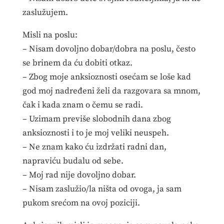
zaslužujem.
Misli na poslu:
– Nisam dovoljno dobar/dobra na poslu, često
se brinem da ću dobiti otkaz.
– Zbog moje anksioznosti osećam se loše kad
god moj nadređeni želi da razgovara sa mnom,
čak i kada znam o čemu se radi.
– Uzimam previše slobodnih dana zbog
anksioznosti i to je moj veliki neuspeh.
– Ne znam kako ću izdržati radni dan,
napraviću budalu od sebe.
– Moj rad nije dovoljno dobar.
– Nisam zaslužio/la ništa od ovoga, ja sam
pukom srećom na ovoj poziciji.