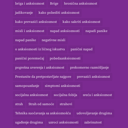
briga i anksioznost
Brige
hronična anksioznost
jadikovanje
kako pobediti anksioznost
kako prevazići anksioznost
kako sakriti anksioznost
misli i anksioznost
napad anksioznosti
napadi panike
napad panike
negativne misli
o anksioznosti iz ličnog iskustva
panični napad
panični poremećaj
pobedaanksioznosti
pogrešna uverenja i anksioznost
prekomerno razmišljanje
Prestanite da pretpostavljate najgore
prevazići anksioznost
samopouzdanje
simptomi anksioznosti
socijalna anksioznost
socijalna fobija
sreća i anksioznost
strah
Strah od samoće
strahovi
Tehnika suočavanja sa anksioznošću
udovoljavanje drugima
ugađenje drugima
uzroci anksioznosti
zabrinutost