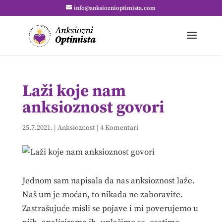
info@anksioznioptimista.com
Laži koje nam
anksioznost govori
25.7.2021.
|
Anksioznost
|
4 Komentari
Jednom sam napisala da nas anksioznost laže.
Naš um je moćan, to nikada ne zaboravite.
Zastrašujuće misli se pojave i mi poverujemo u