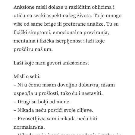
Anksione misli dolaze u različitim oblicima i
utiču na svaki aspekt našeg života. To je mnogo
više od same brige ili preterane analize. Tu su
fizički simptomi, emocionalna previranja,
mentalna i fizička iscrpljenost i laži koje
proždiru naš um.
Laži koje nam govori anksioznost
Misli o sebi:
– Ni u čemu nisam dovoljno dobar/ra, nisam
uspeo/la u prošlosti, tako ću i nastaviti.
– Drugi su bolji od mene.
– Nikada neću postići svoje ciljeve.
– Preosetljiv/a sam i nikada neću biti
normalan/na.