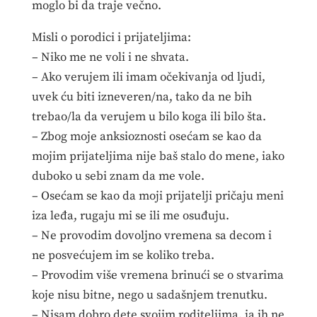
moglo bi da traje večno.
Misli o porodici i prijateljima:
– Niko me ne voli i ne shvata.
– Ako verujem ili imam očekivanja od ljudi,
uvek ću biti izneveren/na, tako da ne bih
trebao/la da verujem u bilo koga ili bilo šta.
– Zbog moje anksioznosti osećam se kao da
mojim prijateljima nije baš stalo do mene, iako
duboko u sebi znam da me vole.
– Osećam se kao da moji prijatelji pričaju meni
iza leđa, rugaju mi se ili me osuđuju.
– Ne provodim dovoljno vremena sa decom i
ne posvećujem im se koliko treba.
– Provodim više vremena brinući se o stvarima
koje nisu bitne, nego u sadašnjem trenutku.
– Nisam dobro dete svojim roditeljima, ja ih ne