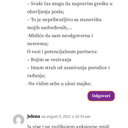
– Svaki čas mogu da napravim grešku u
obavljanju posla;
– To je neprihvatljivo sa stanovišta
mojih nadređenih;…
-Misliće da sam neodgovorna i
nesvesna;
O vezi i potencijalnom partneru:
– Bojim se vezivanja
– Imam strah od zasnivanja porodice i
rađanja;
-Ne vidim sebe u ulozi majke;
Odgovori
Jelena
na avgust 9, 2021 u 10:34 am
Ja vise i ne razlikujem anksiozne misli