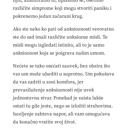
njih, analiziramo ih, uplašimo se, osetimo
različite simptome koji mogu stvoriti paniku i
pokrenemo jedan začarani krug.
Ako ste neko ko pati od anksioznosti verovatno
ste do sad imali različite anksiozne misli. Te
misli mogu izgledati istinito, ali to je samo
anksioznost koja se poigrava našim umom.
Nećete se tako osećati zauvek, bez obzira što
vas um može ubediti u suprotno. Um pokušava
da vas zadrži u zoni komfora, jer
prevazilaženje anksioznosti nije uvek
jednostavna stvar. Ponekad je zaista lakše
ostati tu gde jeste, nego se izložiti strahovima.
Isceljenje zahteva napor, ali vam omogućava
da konačno vratite svoj život.