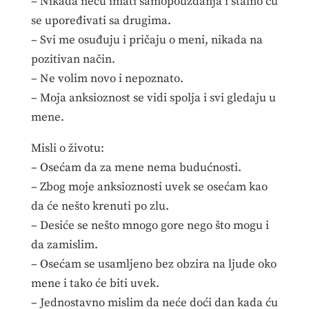
– Nikada neću imati samopouzdanja i stalno ću
se upoređivati sa drugima.
– Svi me osuđuju i pričaju o meni, nikada na
pozitivan način.
– Ne volim novo i nepoznato.
– Moja anksioznost se vidi spolja i svi gledaju u
mene.
Misli o životu:
– Osećam da za mene nema budućnosti.
– Zbog moje anksioznosti uvek se osećam kao
da će nešto krenuti po zlu.
– Desiće se nešto mnogo gore nego što mogu i
da zamislim.
– Osećam se usamljeno bez obzira na ljude oko
mene i tako će biti uvek.
– Jednostavno mislim da neće doći dan kada ću