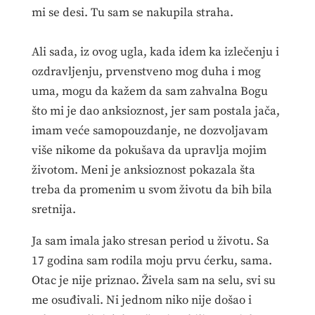
mi se desi. Tu sam se nakupila straha.
Ali sada, iz ovog ugla, kada idem ka izlečenju i
ozdravljenju, prvenstveno mog duha i mog
uma, mogu da kažem da sam zahvalna Bogu
što mi je dao anksioznost, jer sam postala jača,
imam veće samopouzdanje, ne dozvoljavam
više nikome da pokušava da upravlja mojim
životom. Meni je anksioznost pokazala šta
treba da promenim u svom životu da bih bila
sretnija.
Ja sam imala jako stresan period u životu. Sa
17 godina sam rodila moju prvu ćerku, sama.
Otac je nije priznao. Živela sam na selu, svi su
me osuđivali. Ni jednom niko nije došao i