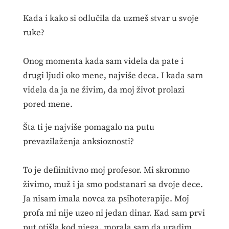
Kada i kako si odlučila da uzmeš stvar u svoje
ruke?
Onog momenta kada sam videla da pate i
drugi ljudi oko mene, najviše deca. I kada sam
videla da ja ne živim, da moj život prolazi
pored mene.
Šta ti je najviše pomagalo na putu
prevazilaženja anksioznosti?
To je defiinitivno moj profesor. Mi skromno
živimo, muž i ja smo podstanari sa dvoje dece.
Ja nisam imala novca za psihoterapije. Moj
profa mi nije uzeo ni jedan dinar. Kad sam prvi
put otišla kod njega, morala sam da uradim