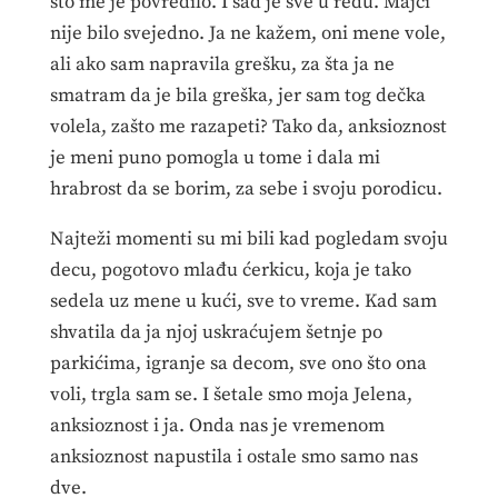
što me je povredilo. I sad je sve u redu. Majci
nije bilo svejedno. Ja ne kažem, oni mene vole,
ali ako sam napravila grešku, za šta ja ne
smatram da je bila greška, jer sam tog dečka
volela, zašto me razapeti? Tako da, anksioznost
je meni puno pomogla u tome i dala mi
hrabrost da se borim, za sebe i svoju porodicu.
Najteži momenti su mi bili kad pogledam svoju
decu, pogotovo mlađu ćerkicu, koja je tako
sedela uz mene u kući, sve to vreme. Kad sam
shvatila da ja njoj uskraćujem šetnje po
parkićima, igranje sa decom, sve ono što ona
voli, trgla sam se. I šetale smo moja Jelena,
anksioznost i ja. Onda nas je vremenom
anksioznost napustila i ostale smo samo nas
dve.