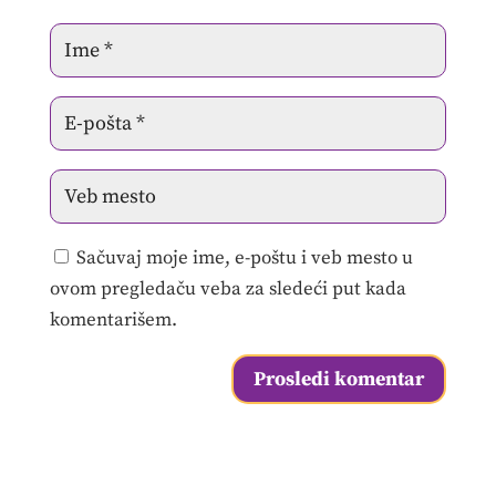
Sačuvaj moje ime, e-poštu i veb mesto u
ovom pregledaču veba za sledeći put kada
komentarišem.