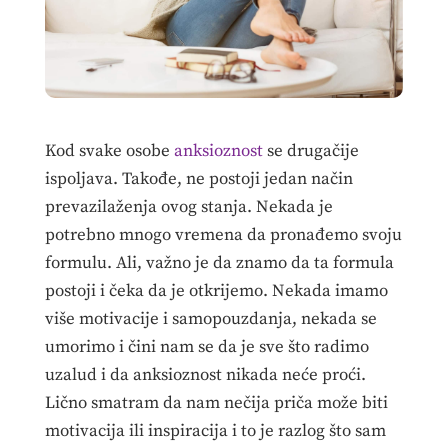
Kod svake osobe
anksioznost
se drugačije
ispoljava. Takođe, ne postoji jedan način
prevazilaženja ovog stanja. Nekada je
potrebno mnogo vremena da pronađemo svoju
formulu. Ali, važno je da znamo da ta formula
postoji i čeka da je otkrijemo. Nekada imamo
više motivacije i samopouzdanja, nekada se
umorimo i čini nam se da je sve što radimo
uzalud i da anksioznost nikada neće proći.
Lično smatram da nam nečija priča može biti
motivacija ili inspiracija i to je razlog što sam