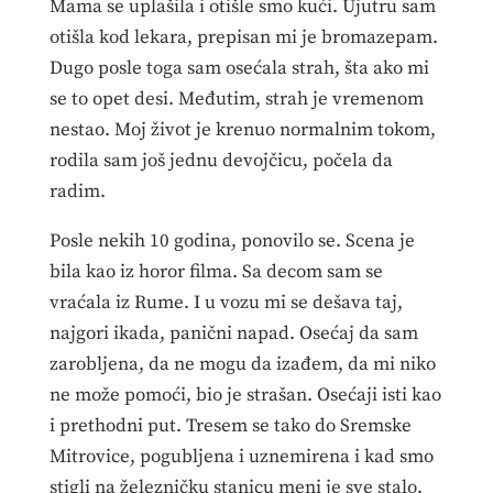
Mama se uplašila i otišle smo kući. Ujutru sam
otišla kod lekara, prepisan mi je bromazepam.
Dugo posle toga sam osećala strah, šta ako mi
se to opet desi. Međutim, strah je vremenom
nestao. Moj život je krenuo normalnim tokom,
rodila sam još jednu devojčicu, počela da
radim.
Posle nekih 10 godina, ponovilo se. Scena je
bila kao iz horor filma. Sa decom sam se
vraćala iz Rume. I u vozu mi se dešava taj,
najgori ikada, panični napad. Osećaj da sam
zarobljena, da ne mogu da izađem, da mi niko
ne može pomoći, bio je strašan. Osećaji isti kao
i prethodni put. Tresem se tako do Sremske
Mitrovice, pogubljena i uznemirena i kad smo
stigli na železničku stanicu meni je sve stalo,