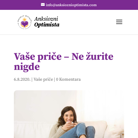
info@anksioznioptimista.com
Vaše priče – Ne žurite
nigde
6.8.2020.
|
Vaše priče
|
0 Komentara