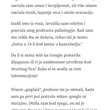
osećala sam umor i iscrpljenost, ali više nisam
osećala strah, lupanje srca i ostale senzacije.
Izašli smo iz voza, izvadila sam telefon i
pozvala mog profesora psihologije. Kad sam
mu rekla šta se dešava, rekao mi je samo:
„Sutra u 18 h kod mene u kancelariju.“
Da li si sama sebi na Google postavila
dijagnozu ili ti je anskioznost utvrđena kod
stručnog lica? Kako si se nosila sa tom
informacijom?
Nisam „guglala“, profesor mi je odmah, kada
sam ga prvi put pozvala rekao- google ni
slučajno. Otišla sam kod njega, on mi je