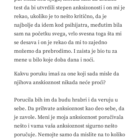
test da bi utvrdili stepen anksizonosti i on mi je
rekao, ukoliko je to nešto kritično, da je
najbolje da idem kod psihijatra, međutim bila
sam na početku svega, vrlo svesna toga šta mi
se desava i on je rekao da mi to zajedno
možemo da prebrodimo. I zaista je bio tu za
mene u bilo koje doba dana i noći.
Kakvu poruku imaš za one koji sada misle da
njihova anskioznost nikada neće proći?
Porucila bih im da budu hrabri i da veruju u
sebe. Da prihvate anksioznost kao deo sebe, da
je zavole. Meni je moja anksioznost poručivala
nešto i vama vaša anksioznost sigurno nešto
poručuje. Nemojte samo da mislite na to koliko