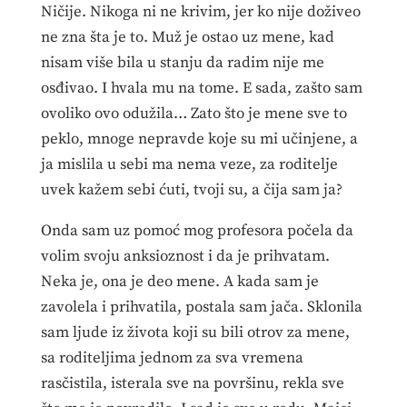
Ničije. Nikoga ni ne krivim, jer ko nije doživeo
ne zna šta je to. Muž je ostao uz mene, kad
nisam više bila u stanju da radim nije me
osđivao. I hvala mu na tome. E sada, zašto sam
ovoliko ovo odužila… Zato što je mene sve to
peklo, mnoge nepravde koje su mi učinjene, a
ja mislila u sebi ma nema veze, za roditelje
uvek kažem sebi ćuti, tvoji su, a čija sam ja?
Onda sam uz pomoć mog profesora počela da
volim svoju anksioznost i da je prihvatam.
Neka je, ona je deo mene. A kada sam je
zavolela i prihvatila, postala sam jača. Sklonila
sam ljude iz života koji su bili otrov za mene,
sa roditeljima jednom za sva vremena
rasčistila, isterala sve na površinu, rekla sve