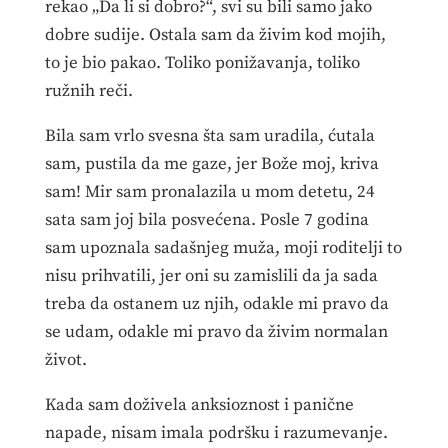
rekao „Da li si dobro?“, svi su bili samo jako
dobre sudije. Ostala sam da živim kod mojih,
to je bio pakao. Toliko ponižavanja, toliko
ružnih reči.
Bila sam vrlo svesna šta sam uradila, ćutala
sam, pustila da me gaze, jer Bože moj, kriva
sam! Mir sam pronalazila u mom detetu, 24
sata sam joj bila posvećena. Posle 7 godina
sam upoznala sadašnjeg muža, moji roditelji to
nisu prihvatili, jer oni su zamislili da ja sada
treba da ostanem uz njih, odakle mi pravo da
se udam, odakle mi pravo da živim normalan
život.
Kada sam doživela anksioznost i panične
napade, nisam imala podršku i razumevanje.