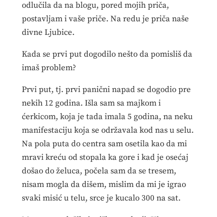
odlučila da na blogu, pored mojih priča,
postavljam i vaše priče. Na redu je priča naše
divne Ljubice.
Kada se prvi put dogodilo nešto da pomisliš da
imaš problem?
Prvi put, tj. prvi panični napad se dogodio pre
nekih 12 godina. Išla sam sa majkom i
ćerkicom, koja je tada imala 5 godina, na neku
manifestaciju koja se održavala kod nas u selu.
Na pola puta do centra sam osetila kao da mi
mravi kreću od stopala ka gore i kad je osećaj
došao do želuca, počela sam da se tresem,
nisam mogla da dišem, mislim da mi je igrao
svaki misić u telu, srce je kucalo 300 na sat.