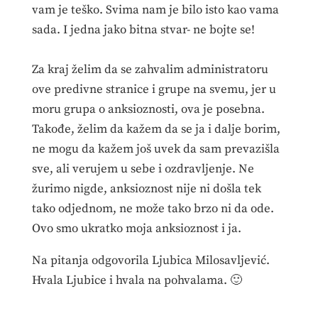
vam je teško. Svima nam je bilo isto kao vama
sada. I jedna jako bitna stvar- ne bojte se!
Za kraj želim da se zahvalim administratoru
ove predivne stranice i grupe na svemu, jer u
moru grupa o anksioznosti, ova je posebna.
Takođe, želim da kažem da se ja i dalje borim,
ne mogu da kažem još uvek da sam prevazišla
sve, ali verujem u sebe i ozdravljenje. Ne
žurimo nigde, anksioznost nije ni došla tek
tako odjednom, ne može tako brzo ni da ode.
Ovo smo ukratko moja anksioznost i ja.
Na pitanja odgovorila Ljubica Milosavljević.
Hvala Ljubice i hvala na pohvalama. 🙂