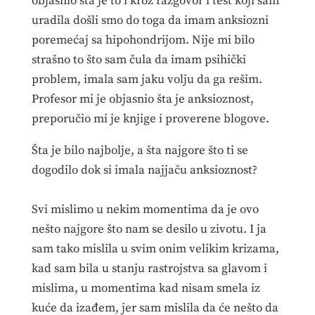
objasnio šta je to i kroz razgovor i test koji sam
uradila došli smo do toga da imam anksiozni
poremećaj sa hipohondrijom. Nije mi bilo
strašno to što sam čula da imam psihički
problem, imala sam jaku volju da ga rešim.
Profesor mi je objasnio šta je anksioznost,
preporučio mi je knjige i proverene blogove.
Šta je bilo najbolje, a šta najgore što ti se
dogodilo dok si imala najjaču anksioznost?
Svi mislimo u nekim momentima da je ovo
nešto najgore što nam se desilo u zivotu. I ja
sam tako mislila u svim onim velikim krizama,
kad sam bila u stanju rastrojstva sa glavom i
mislima, u momentima kad nisam smela iz
kuće da izađem, jer sam mislila da će nešto da