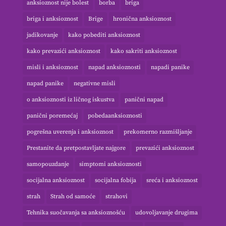
anksioznost nije bolest
borba
briga
briga i anksioznost
Brige
hronična anksioznost
jadikovanje
kako pobediti anksioznost
kako prevazići anksioznost
kako sakriti anksioznost
misli i anksioznost
napad anksioznosti
napadi panike
napad panike
negativne misli
o anksioznosti iz ličnog iskustva
panični napad
panični poremećaj
pobedaanksioznosti
pogrešna uverenja i anksioznost
prekomerno razmišljanje
Prestanite da pretpostavljate najgore
prevazići anksioznost
samopouzdanje
simptomi anksioznosti
socijalna anksioznost
socijalna fobija
sreća i anksioznost
strah
Strah od samoće
strahovi
Tehnika suočavanja sa anksioznošću
udovoljavanje drugima