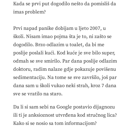
Kada se prvi put dogodilo nešto da pomisliš da
imas problem?
Prvi napad panike dobijam u ljeto 2007, u
školi. Nisam imao pojma šta je to, ni zašto se
dogodilo. Brzo odlazim u toalet, da bi me
poslije poslali kući. Kod kuće je sve bilo super,
odmah se sve smirilo. Par dana poslije odlazim
doktoru, radim nalaze gdje pokazuje povišenu
sedimentaciju. Na tome se sve završilo, još par
dana sam u školi vukao neki strah, kroz 7 dana
sve se vratilo na staro.
Da li si sam sebi na Google postavio dijagnozu
ili ti je anksioznost utvrđena kod stručnog lica?
Kako si se nosio sa tom informacijom?