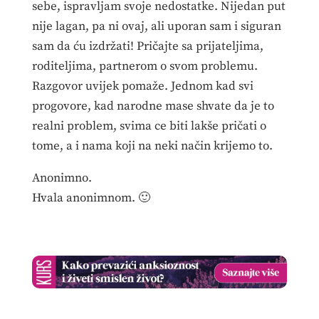
sebe, ispravljam svoje nedostatke. Nijedan put
nije lagan, pa ni ovaj, ali uporan sam i siguran
sam da ću izdržati! Pričajte sa prijateljima,
roditeljima, partnerom o svom problemu.
Razgovor uvijek pomaže. Jednom kad svi
progovore, kad narodne mase shvate da je to
realni problem, svima ce biti lakše pričati o
tome, a i nama koji na neki način krijemo to.
Anonimno.
Hvala anonimnom. 🙂