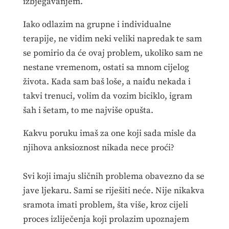
izbjegavanjem.
Iako odlazim na grupne i individualne
terapije, ne vidim neki veliki napredak te sam
se pomirio da će ovaj problem, ukoliko sam ne
nestane vremenom, ostati sa mnom cijelog
života. Kada sam baš loše, a naiđu nekada i
takvi trenuci, volim da vozim biciklo, igram
šah i šetam, to me najviše opušta.
Kakvu poruku imaš za one koji sada misle da
njihova anksioznost nikada nece proći?
Svi koji imaju sličnih problema obavezno da se
jave ljekaru. Sami se riješiti neće. Nije nikakva
sramota imati problem, šta više, kroz cijeli
proces izliječenja koji prolazim upoznajem