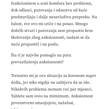
funkcionisem u zoni komfora bez problema,
dok odlasci, putovanja i odsustva od kuće
predstavljaju i dalje nesavladivu prepreku. Na
žalost, sve ovo mi utiče i na posao. Mnogo
dobrih stvari i putovanja sam propustio kroz
školovanje zbog anksioznosti, nadam se da
neću propustiti i na poslu.
Šta ti je najviše pomoglo na putu
prevazilaženja anksioznosti?
Trenutno mi je ova situacija sa koronom super
došla, jer niko nigdje ne zahtjeva da se ide.
Nikakvih problema nemam već par mjeseci.
Tablete sam sveo na mimimum. Anksioznost
prvenstveno smanjujem, nažalost,