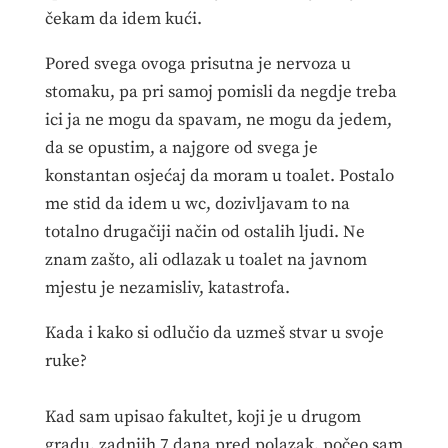
čekam da idem kući.
Pored svega ovoga prisutna je nervoza u
stomaku, pa pri samoj pomisli da negdje treba
ici ja ne mogu da spavam, ne mogu da jedem,
da se opustim, a najgore od svega je
konstantan osjećaj da moram u toalet. Postalo
me stid da idem u wc, dozivljavam to na
totalno drugačiji način od ostalih ljudi. Ne
znam zašto, ali odlazak u toalet na javnom
mjestu je nezamisliv, katastrofa.
Kada i kako si odlučio da uzmeš stvar u svoje
ruke?
Kad sam upisao fakultet, koji je u drugom
gradu, zadnjih 7 dana pred polazak, počeo sam