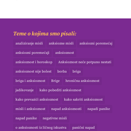
Teme o kojima smo pisali:
analiziranje misli
anksiozne misli
anksiozni poremećaj
anksiozni poremećaji
anksioznost
anksioznost i horoskop
Anksioznost neće potpuno nestati
anksioznost nije bolest
borba
briga
briga i anksioznost
Brige
hronična anksioznost
jadikovanje
kako pobediti anksioznost
kako prevazići anksioznost
kako sakriti anksioznost
misli i anksioznost
napad anksioznosti
napadi panike
napad panike
negativne misli
o anksioznosti iz ličnog iskustva
panični napad