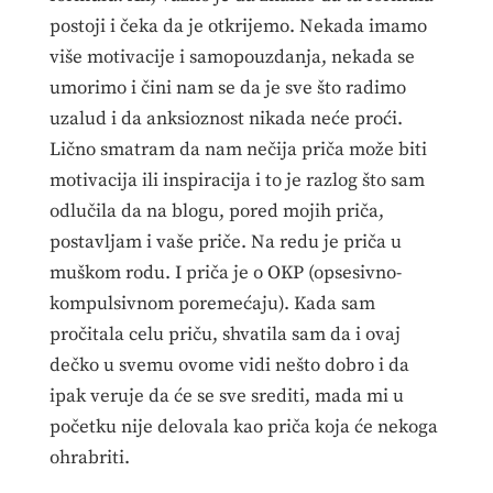
postoji i čeka da je otkrijemo. Nekada imamo
više motivacije i samopouzdanja, nekada se
umorimo i čini nam se da je sve što radimo
uzalud i da anksioznost nikada neće proći.
Lično smatram da nam nečija priča može biti
motivacija ili inspiracija i to je razlog što sam
odlučila da na blogu, pored mojih priča,
postavljam i vaše priče. Na redu je priča u
muškom rodu. I priča je o OKP (opsesivno-
kompulsivnom poremećaju). Kada sam
pročitala celu priču, shvatila sam da i ovaj
dečko u svemu ovome vidi nešto dobro i da
ipak veruje da će se sve srediti, mada mi u
početku nije delovala kao priča koja će nekoga
ohrabriti.