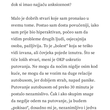
dok si imao najjaču anksioznost?
Malo je dobrih stvari koje sam pronašao u
svemu tome. Postao sam dosta povučeniji, iako
sam prije bio hiperaktivan, počeo sam da
vidim probleme drugih ljudi, osjecajnija
osoba, pažljivija. To je „bolest“ koja se teško
vidi izvana, ali čovjeka pojede iznutra. Što se
tiče loših stvari, meni je OKP uskratio
putovanja. Ne mogu da noćim nigdje osim kod
kuće, ne mogu da se vozim na duge relacije
autobusom, jer dobijem strah, napad panike.
Putovanje autobusom od preko 30 minuta je
postalo nezamislivo. Čak i ako skupim snage
da negdje odem na putovanje, ja budem
„pokisao“, dosadno mi je, nezanimljivo i jedva