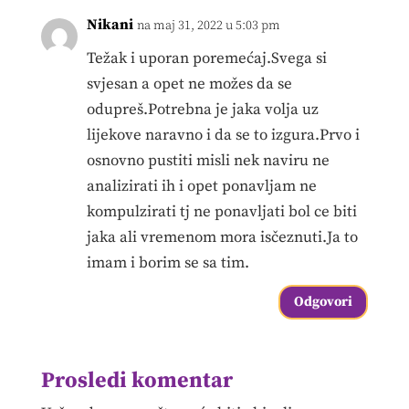
Nikani
na maj 31, 2022 u 5:03 pm
Težak i uporan poremećaj.Svega si
svjesan a opet ne možes da se
odupreš.Potrebna je jaka volja uz
lijekove naravno i da se to izgura.Prvo i
osnovno pustiti misli nek naviru ne
analizirati ih i opet ponavljam ne
kompulzirati tj ne ponavljati bol ce biti
jaka ali vremenom mora isčeznuti.Ja to
imam i borim se sa tim.
Odgovori
Prosledi komentar