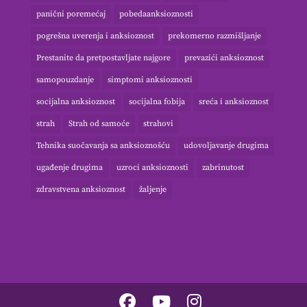
panični poremećaj
pobedaanksioznosti
pogrešna uverenja i anksioznost
prekomerno razmišljanje
Prestanite da pretpostavljate najgore
prevazići anksioznost
samopouzdanje
simptomi anksioznosti
socijalna anksioznost
socijalna fobija
sreća i anksioznost
strah
Strah od samoće
strahovi
Tehnika suočavanja sa anksioznošću
udovoljavanje drugima
ugađenje drugima
uzroci anksioznosti
zabrinutost
zdravstvena anksioznost
žaljenje