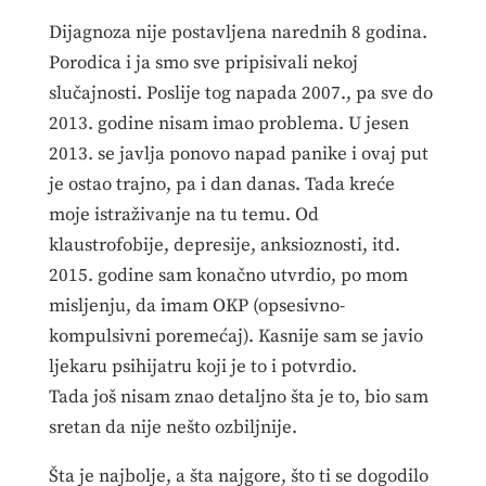
Dijagnoza nije postavljena narednih 8 godina.
Porodica i ja smo sve pripisivali nekoj
slučajnosti. Poslije tog napada 2007., pa sve do
2013. godine nisam imao problema. U jesen
2013. se javlja ponovo napad panike i ovaj put
je ostao trajno, pa i dan danas. Tada kreće
moje istraživanje na tu temu. Od
klaustrofobije, depresije, anksioznosti, itd.
2015. godine sam konačno utvrdio, po mom
misljenju, da imam OKP (opsesivno-
kompulsivni poremećaj). Kasnije sam se javio
ljekaru psihijatru koji je to i potvrdio.
Tada još nisam znao detaljno šta je to, bio sam
sretan da nije nešto ozbiljnije.
Šta je najbolje, a šta najgore, što ti se dogodilo