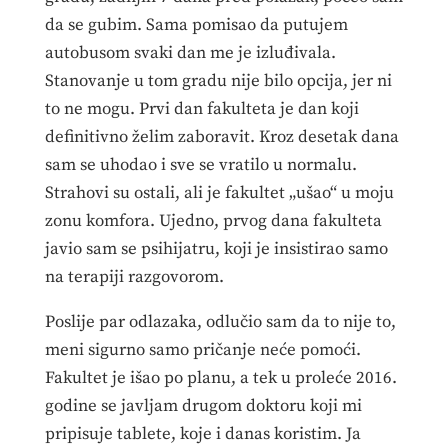
da se gubim. Sama pomisao da putujem
autobusom svaki dan me je izluđivala.
Stanovanje u tom gradu nije bilo opcija, jer ni
to ne mogu. Prvi dan fakulteta je dan koji
definitivno želim zaboravit. Kroz desetak dana
sam se uhodao i sve se vratilo u normalu.
Strahovi su ostali, ali je fakultet „ušao“ u moju
zonu komfora. Ujedno, prvog dana fakulteta
javio sam se psihijatru, koji je insistirao samo
na terapiji razgovorom.
Poslije par odlazaka, odlučio sam da to nije to,
meni sigurno samo pričanje neće pomoći.
Fakultet je išao po planu, a tek u proleće 2016.
godine se javljam drugom doktoru koji mi
pripisuje tablete, koje i danas koristim. Ja