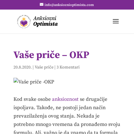
info@anksioznioptimista.com
Vaše priče – OKP
20.8.2020.
|
Vaše priče
|
3 Komentari
Kod svake osobe
anksioznost
se drugačije
ispoljava. Takođe, ne postoji jedan način
prevazilaženja ovog stanja. Nekada je
potrebno mnogo vremena da pronađemo svoju
formulu. Ali, važno je da znamo da ta formula